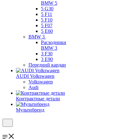
BMW 5
5 G30
5 F11
5 F10
5 F07
5 E60
BMW 3
Расходники
BMW 3
3 F30
3 E90
Передний кардан
AUDI Volkswagen
Volkswagen
Audi
Контрактные детали
Мультибренд