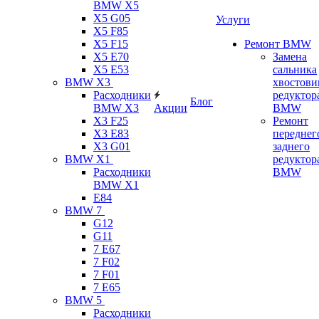
BMW X5
X5 G05
Услуги
X5 F85
X5 F15
Ремонт BMW
X5 E70
Замена
X5 E53
сальника
BMW X3
хвостови
Расходники
редуктор
Блог
BMW X3
Акции
BMW
X3 F25
Ремонт
X3 E83
переднег
X3 G01
заднего
BMW X1
редуктор
Расходники
BMW
BMW X1
E84
BMW 7
G12
G11
7 Е67
7 F02
7 F01
7 E65
BMW 5
Расходники