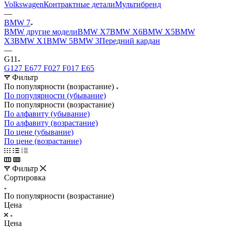
Volkswagen
Контрактные детали
Мультибренд
—
BMW 7
BMW другие модели
BMW X7
BMW X6
BMW X5
BMW
X3
BMW X1
BMW 5
BMW 3
Передний кардан
—
G11
G12
7 Е67
7 F02
7 F01
7 E65
Фильтр
По популярности (возрастание)
По популярности (убывание)
По популярности (возрастание)
По алфавиту (убывание)
По алфавиту (возрастание)
По цене (убывание)
По цене (возрастание)
Фильтр
Сортировка
По популярности (возрастание)
Цена
Цена