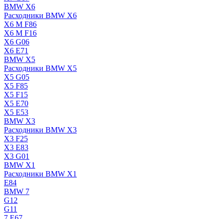
BMW X6
Расходники BMW X6
X6 M F86
X6 M F16
X6 G06
X6 E71
BMW X5
Расходники BMW X5
X5 G05
X5 F85
X5 F15
X5 E70
X5 E53
BMW X3
Расходники BMW X3
X3 F25
X3 E83
X3 G01
BMW X1
Расходники BMW X1
E84
BMW 7
G12
G11
7 Е67