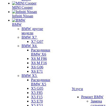
MINI Cooper
Infiniti Nissan
BMW
BMW другие
модели
BMW X7
X7 G07
BMW X6
Расходники
BMW X6
X6 M F86
X6 M F16
X6 G06
X6 E71
BMW X5
Расходники
BMW X5
X5 G05
Услуги
X5 F85
X5 F15
Ремонт BMW
X5 E70
Замена
X5 E53
сальника