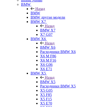
Infiniti Nissan
BMW
Назад
BMW
BMW другие модели
BMW X7
Назад
BMW X7
X7 G07
BMW X6
Назад
BMW X6
Расходники BMW X6
X6 M F86
X6 M F16
X6 G06
X6 E71
BMW X5
Назад
BMW X5
Расходники BMW X5
X5 G05
X5 F85
X5 F15
X5 E70