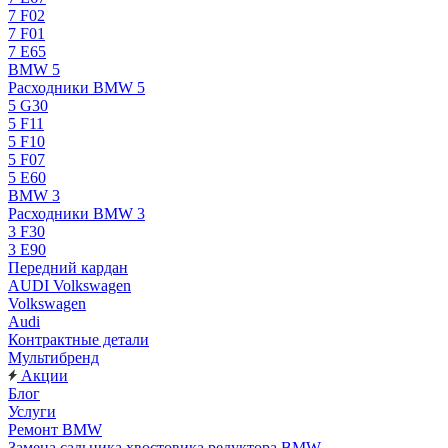
7 F02
7 F01
7 E65
BMW 5
Расходники BMW 5
5 G30
5 F11
5 F10
5 F07
5 E60
BMW 3
Расходники BMW 3
3 F30
3 E90
Передний кардан
AUDI Volkswagen
Volkswagen
Audi
Контрактные детали
Мультибренд
Акции
Блог
Услуги
Ремонт BMW
Замена сальника хвостовика редуктора BMW