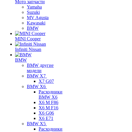
Мото запчасти
Yamaha
Suzuki
MV Agusta
Kawasaki
BMW
MINI Cooper
Infiniti Nissan
BMW
BMW другие
модели
BMW X7
X7 G07
BMW X6
Расходники
BMW X6
X6 M F86
X6 M F16
X6 G06
X6 E71
BMW X5
Расходники