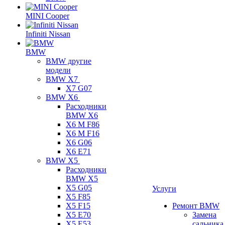
MINI Cooper
Infiniti Nissan
BMW
BMW другие
модели
BMW X7
X7 G07
BMW X6
Расходники
BMW X6
X6 M F86
X6 M F16
X6 G06
X6 E71
BMW X5
Расходники
BMW X5
X5 G05
Услуги
X5 F85
X5 F15
Ремонт BMW
X5 E70
Замена
X5 E53
сальника