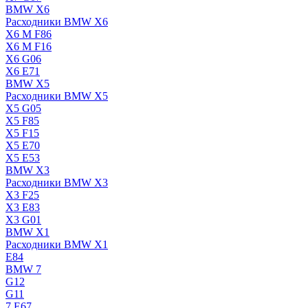
BMW X6
Расходники BMW X6
X6 M F86
X6 M F16
X6 G06
X6 E71
BMW X5
Расходники BMW X5
X5 G05
X5 F85
X5 F15
X5 E70
X5 E53
BMW X3
Расходники BMW X3
X3 F25
X3 E83
X3 G01
BMW X1
Расходники BMW X1
E84
BMW 7
G12
G11
7 Е67