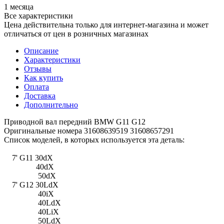
1 месяца
Все характеристики
Цена действительна только для интернет-магазина и может
отличаться от цен в розничных магазинах
Описание
Характеристики
Отзывы
Как купить
Оплата
Доставка
Дополнительно
Приводной вал передний BMW G11 G12
Оригинальные номера 31608639519 31608657291
Список моделей, в которых используется эта деталь:
7' G11 30dX
40dX
50dX
7' G12 30LdX
40iX
40LdX
40LiX
50LdX