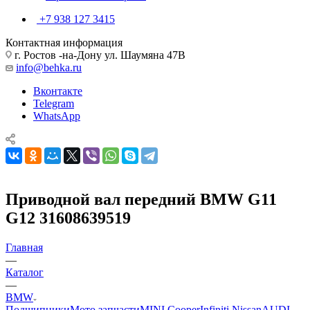
+7 938 127 3415
Контактная информация
г. Ростов -на-Дону ул. Шаумяна 47В
info@behka.ru
Вконтакте
Telegram
WhatsApp
Приводной вал передний BMW G11
G12 31608639519
Главная
—
Каталог
—
BMW
Подшипники
Мото запчасти
MINI Cooper
Infiniti Nissan
AUDI