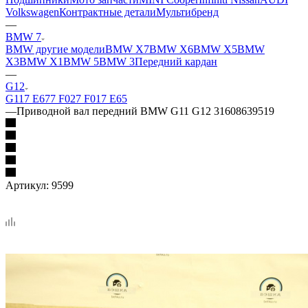
Volkswagen
Контрактные детали
Мультибренд
—
BMW 7
BMW другие модели
BMW X7
BMW X6
BMW X5
BMW
X3
BMW X1
BMW 5
BMW 3
Передний кардан
—
G12
G11
7 Е67
7 F02
7 F01
7 E65
—
Приводной вал передний BMW G11 G12 31608639519
Артикул:
9599