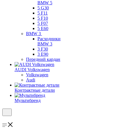
BMW 5
5 G30
5 F11
5 F10
5 F07
5 E60
BMW 3
Расходники
BMW 3
3 F30
3 E90
Передний кардан
AUDI Volkswagen
Volkswagen
Audi
Контрактные детали
Мультибренд