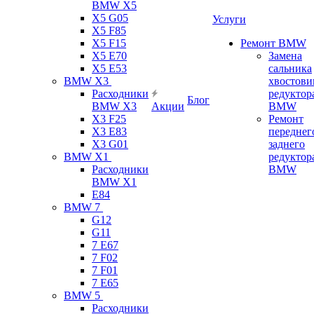
BMW X5
X5 G05
Услуги
X5 F85
X5 F15
Ремонт BMW
X5 E70
Замена
X5 E53
сальника
BMW X3
хвостови
Расходники
редуктор
Блог
BMW X3
Акции
BMW
X3 F25
Ремонт
X3 E83
переднег
X3 G01
заднего
BMW X1
редуктор
Расходники
BMW
BMW X1
E84
BMW 7
G12
G11
7 Е67
7 F02
7 F01
7 E65
BMW 5
Расходники