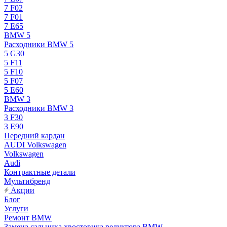
7 F02
7 F01
7 E65
BMW 5
Расходники BMW 5
5 G30
5 F11
5 F10
5 F07
5 E60
BMW 3
Расходники BMW 3
3 F30
3 E90
Передний кардан
AUDI Volkswagen
Volkswagen
Audi
Контрактные детали
Мультибренд
Акции
Блог
Услуги
Ремонт BMW
Замена сальника хвостовика редуктора BMW