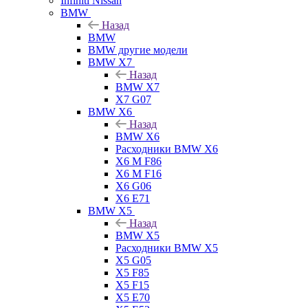
Infiniti Nissan
BMW
Назад
BMW
BMW другие модели
BMW X7
Назад
BMW X7
X7 G07
BMW X6
Назад
BMW X6
Расходники BMW X6
X6 M F86
X6 M F16
X6 G06
X6 E71
BMW X5
Назад
BMW X5
Расходники BMW X5
X5 G05
X5 F85
X5 F15
X5 E70