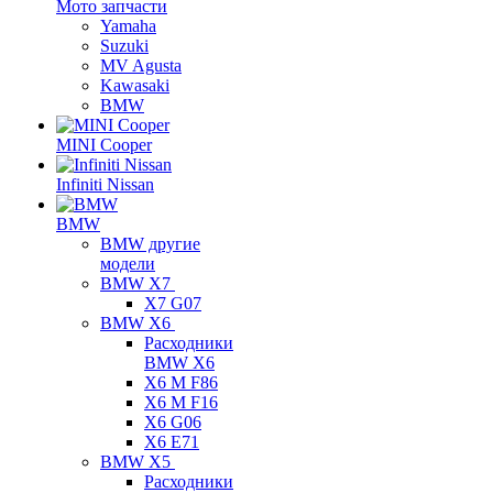
Мото запчасти
Yamaha
Suzuki
MV Agusta
Kawasaki
BMW
MINI Cooper
Infiniti Nissan
BMW
BMW другие
модели
BMW X7
X7 G07
BMW X6
Расходники
BMW X6
X6 M F86
X6 M F16
X6 G06
X6 E71
BMW X5
Расходники