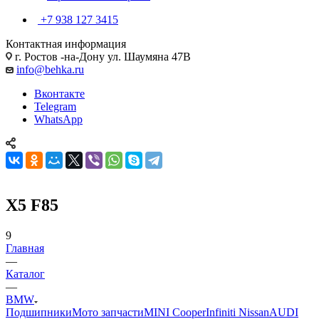
+7 938 127 3415
Контактная информация
г. Ростов -на-Дону ул. Шаумяна 47В
info@behka.ru
Вконтакте
Telegram
WhatsApp
X5 F85
9
Главная
—
Каталог
—
BMW
Подшипники
Мото запчасти
MINI Cooper
Infiniti Nissan
AUDI