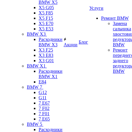
BMW X5
X5 G05
Услуги
X5 F85
X5 F15
Ремонт BMW
X5 E70
Замена
X5 E53
сальника
BMW X3
хвостови
Расходники
редуктор
Блог
BMW X3
Акции
BMW
X3 F25
Ремонт
X3 E83
переднег
X3 G01
заднего
BMW X1
редуктор
Расходники
BMW
BMW X1
E84
BMW 7
G12
G11
7 Е67
7 F02
7 F01
7 E65
BMW 5
Расходники