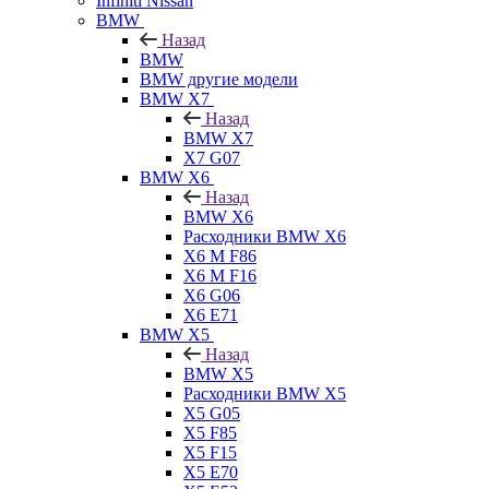
Infiniti Nissan
BMW
Назад
BMW
BMW другие модели
BMW X7
Назад
BMW X7
X7 G07
BMW X6
Назад
BMW X6
Расходники BMW X6
X6 M F86
X6 M F16
X6 G06
X6 E71
BMW X5
Назад
BMW X5
Расходники BMW X5
X5 G05
X5 F85
X5 F15
X5 E70