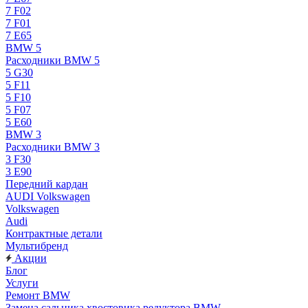
7 F02
7 F01
7 E65
BMW 5
Расходники BMW 5
5 G30
5 F11
5 F10
5 F07
5 E60
BMW 3
Расходники BMW 3
3 F30
3 E90
Передний кардан
AUDI Volkswagen
Volkswagen
Audi
Контрактные детали
Мультибренд
Акции
Блог
Услуги
Ремонт BMW
Замена сальника хвостовика редуктора BMW