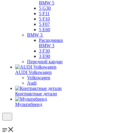
BMW 5
5 G30
5 F11
5 F10
5 F07
5 E60
BMW 3
Расходники
BMW 3
3 F30
3 E90
Передний кардан
AUDI Volkswagen
Volkswagen
Audi
Контрактные детали
Мультибренд