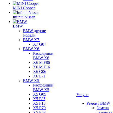
MINI Cooper
Infiniti Nissan
BMW
BMW другие
модели
BMW X7
X7 G07
BMW X6
Расходники
BMW X6
X6 M F86
X6 M F16
X6 G06
X6 E71
BMW X5
Расходники
BMW X5
X5 G05
Услуги
X5 F85
X5 F15
Ремонт BMW
X5 E70
Замена
X5 E53
сальника