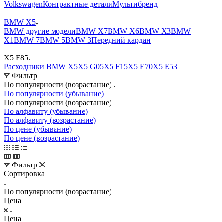
Volkswagen
Контрактные детали
Мультибренд
—
BMW X5
BMW другие модели
BMW X7
BMW X6
BMW X3
BMW
X1
BMW 7
BMW 5
BMW 3
Передний кардан
—
X5 F85
Расходники BMW X5
X5 G05
X5 F15
X5 E70
X5 E53
Фильтр
По популярности (возрастание)
По популярности (убывание)
По популярности (возрастание)
По алфавиту (убывание)
По алфавиту (возрастание)
По цене (убывание)
По цене (возрастание)
Фильтр
Сортировка
По популярности (возрастание)
Цена
Цена