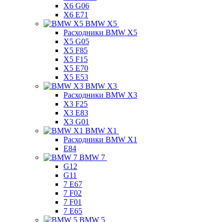
X6 G06
X6 E71
BMW X5
Расходники BMW X5
X5 G05
X5 F85
X5 F15
X5 E70
X5 E53
BMW X3
Расходники BMW X3
X3 F25
X3 E83
X3 G01
BMW X1
Расходники BMW X1
E84
BMW 7
G12
G11
7 Е67
7 F02
7 F01
7 E65
BMW 5