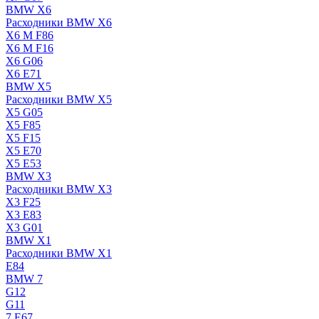
BMW X6
Расходники BMW X6
X6 M F86
X6 M F16
X6 G06
X6 E71
BMW X5
Расходники BMW X5
X5 G05
X5 F85
X5 F15
X5 E70
X5 E53
BMW X3
Расходники BMW X3
X3 F25
X3 E83
X3 G01
BMW X1
Расходники BMW X1
E84
BMW 7
G12
G11
7 Е67