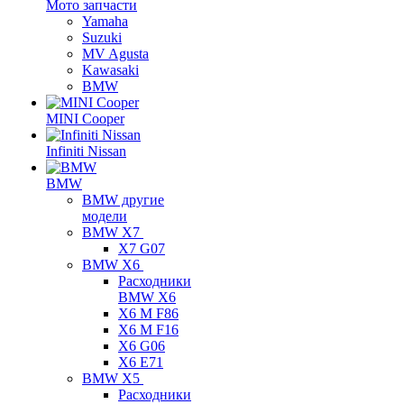
Мото запчасти
Yamaha
Suzuki
MV Agusta
Kawasaki
BMW
MINI Cooper
Infiniti Nissan
BMW
BMW другие
модели
BMW X7
X7 G07
BMW X6
Расходники
BMW X6
X6 M F86
X6 M F16
X6 G06
X6 E71
BMW X5
Расходники