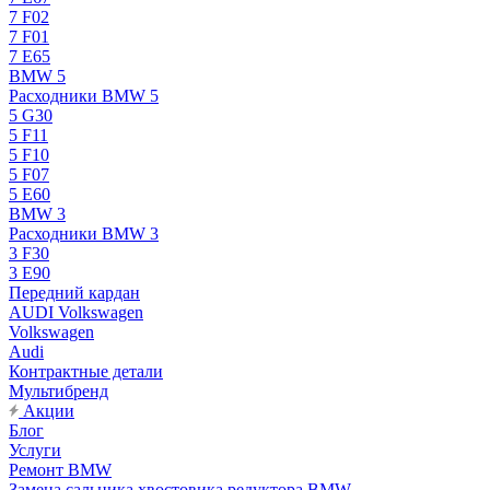
7 F02
7 F01
7 E65
BMW 5
Расходники BMW 5
5 G30
5 F11
5 F10
5 F07
5 E60
BMW 3
Расходники BMW 3
3 F30
3 E90
Передний кардан
AUDI Volkswagen
Volkswagen
Audi
Контрактные детали
Мультибренд
Акции
Блог
Услуги
Ремонт BMW
Замена сальника хвостовика редуктора BMW