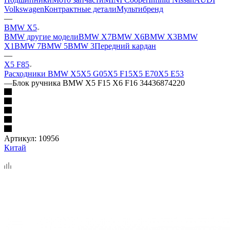
Volkswagen
Контрактные детали
Мультибренд
—
BMW X5
BMW другие модели
BMW X7
BMW X6
BMW X3
BMW
X1
BMW 7
BMW 5
BMW 3
Передний кардан
—
X5 F85
Расходники BMW X5
X5 G05
X5 F15
X5 E70
X5 E53
—
Блок ручника BMW X5 F15 X6 F16 34436874220
Артикул:
10956
Китай