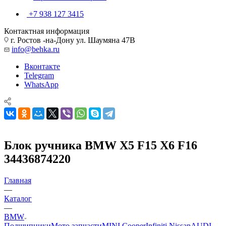
+7 938 127 3415
Контактная информация
г. Ростов -на-Дону ул. Шаумяна 47В
info@behka.ru
Вконтакте
Telegram
WhatsApp
Блок ручника BMW X5 F15 X6 F16
34436874220
Главная
—
Каталог
—
BMW
Подшипники
Мото запчасти
MINI Cooper
Infiniti Nissan
AUDI