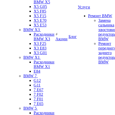
BMW X5
X5 G05
Услуги
X5 F85
X5 F15
Ремонт BMW
X5 E70
Замена
X5 E53
сальника
BMW X3
хвостови
Расходники
редуктор
Блог
BMW X3
Акции
BMW
X3 F25
Ремонт
X3 E83
переднег
X3 G01
заднего
BMW X1
редуктор
Расходники
BMW
BMW X1
E84
BMW 7
G12
G11
7 Е67
7 F02
7 F01
7 E65
BMW 5
Расходники