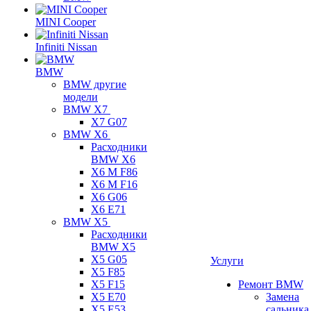
MINI Cooper
Infiniti Nissan
BMW
BMW другие
модели
BMW X7
X7 G07
BMW X6
Расходники
BMW X6
X6 M F86
X6 M F16
X6 G06
X6 E71
BMW X5
Расходники
BMW X5
X5 G05
Услуги
X5 F85
X5 F15
Ремонт BMW
X5 E70
Замена
X5 E53
сальника