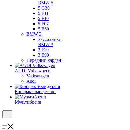
BMW 5
5 G30
5 F11
5 F10
5 F07
5 E60
BMW 3
Расходники
BMW 3
3 F30
3 E90
Передний кардан
AUDI Volkswagen
Volkswagen
Audi
Контрактные детали
Мультибренд