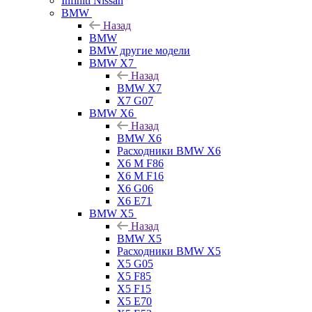
Infiniti Nissan
BMW
Назад
BMW
BMW другие модели
BMW X7
Назад
BMW X7
X7 G07
BMW X6
Назад
BMW X6
Расходники BMW X6
X6 M F86
X6 M F16
X6 G06
X6 E71
BMW X5
Назад
BMW X5
Расходники BMW X5
X5 G05
X5 F85
X5 F15
X5 E70