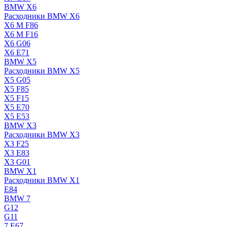
BMW X6
Расходники BMW X6
X6 M F86
X6 M F16
X6 G06
X6 E71
BMW X5
Расходники BMW X5
X5 G05
X5 F85
X5 F15
X5 E70
X5 E53
BMW X3
Расходники BMW X3
X3 F25
X3 E83
X3 G01
BMW X1
Расходники BMW X1
E84
BMW 7
G12
G11
7 Е67