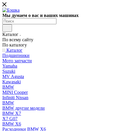
Мы думаем о вас и ваших машинах
Каталог
По всему сайту
По каталогу
Каталог
Подшипники
Мото запчасти
Yamaha
Suzuki
MV Agusta
Kawasaki
BMW
MINI Cooper
Infiniti Nissan
BMW
BMW другие модели
BMW X7
X7 G07
BMW X6
Расходники BMW X6