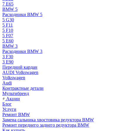
7 E65
BMW 5
Расходники BMW 5
5 G30
5 F11
5 F10
5 F07
5 E60
BMW 3
Расходники BMW 3
3 F30
3 E90
Передний кардан
AUDI Volkswagen
Volkswagen
Audi
Контрактные детали
Мультибренд
Акции
Блог
Услуги
Ремонт BMW
Замена сальника хвостовика редуктора BMW
Ремонт переднего заднего редуктора BMW
Как купить