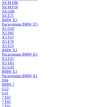
X6 M F86
X6 M F16
X6 G06
X6 E71
BMW X5
Расходники BMW X5
X5 G05
X5 F85
X5 F15
X5 E70
X5 E53
BMW X3
Расходники BMW X3
X3 F25
X3 E83
X3 G01
BMW X1
Расходники BMW X1
E84
BMW 7
G12
G11
7 Е67
7 F02
7 F01