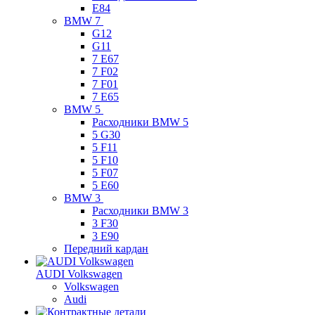
E84
BMW 7
G12
G11
7 Е67
7 F02
7 F01
7 E65
BMW 5
Расходники BMW 5
5 G30
5 F11
5 F10
5 F07
5 E60
BMW 3
Расходники BMW 3
3 F30
3 E90
Передний кардан
AUDI Volkswagen
Volkswagen
Audi