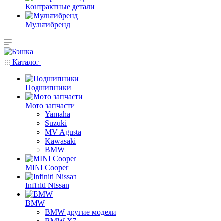
Контрактные детали
Мультибренд
Каталог
Подшипники
Мото запчасти
Yamaha
Suzuki
MV Agusta
Kawasaki
BMW
MINI Cooper
Infiniti Nissan
BMW
BMW другие модели
BMW X7