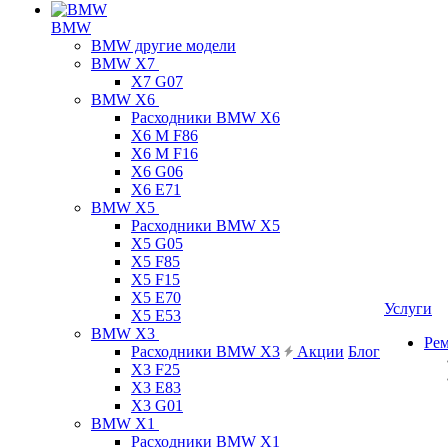
BMW
BMW другие модели
BMW X7
X7 G07
BMW X6
Расходники BMW X6
X6 M F86
X6 M F16
X6 G06
X6 E71
BMW X5
Расходники BMW X5
X5 G05
X5 F85
X5 F15
X5 E70
Услуги
X5 E53
BMW X3
Ре
Расходники BMW X3
Акции
Блог
X3 F25
X3 E83
X3 G01
BMW X1
Расходники BMW X1