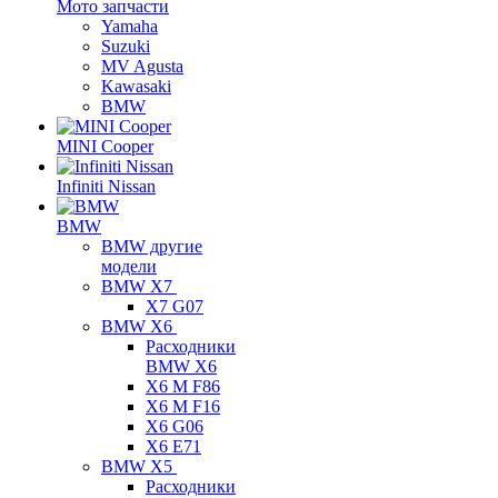
Мото запчасти
Yamaha
Suzuki
MV Agusta
Kawasaki
BMW
MINI Cooper
Infiniti Nissan
BMW
BMW другие
модели
BMW X7
X7 G07
BMW X6
Расходники
BMW X6
X6 M F86
X6 M F16
X6 G06
X6 E71
BMW X5
Расходники