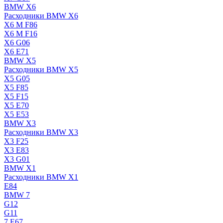
BMW X6
Расходники BMW X6
X6 M F86
X6 M F16
X6 G06
X6 E71
BMW X5
Расходники BMW X5
X5 G05
X5 F85
X5 F15
X5 E70
X5 E53
BMW X3
Расходники BMW X3
X3 F25
X3 E83
X3 G01
BMW X1
Расходники BMW X1
E84
BMW 7
G12
G11
7 Е67