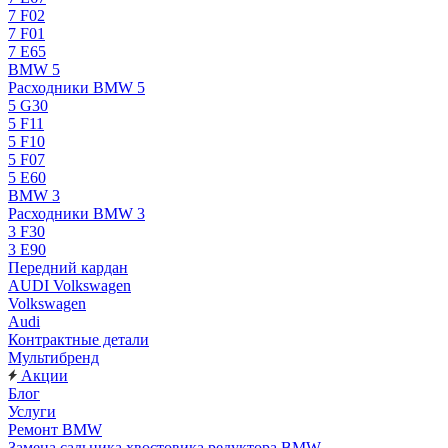
7 F02
7 F01
7 E65
BMW 5
Расходники BMW 5
5 G30
5 F11
5 F10
5 F07
5 E60
BMW 3
Расходники BMW 3
3 F30
3 E90
Передний кардан
AUDI Volkswagen
Volkswagen
Audi
Контрактные детали
Мультибренд
Акции
Блог
Услуги
Ремонт BMW
Замена сальника хвостовика редуктора BMW