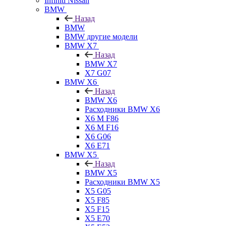
Infiniti Nissan
BMW
Назад
BMW
BMW другие модели
BMW X7
Назад
BMW X7
X7 G07
BMW X6
Назад
BMW X6
Расходники BMW X6
X6 M F86
X6 M F16
X6 G06
X6 E71
BMW X5
Назад
BMW X5
Расходники BMW X5
X5 G05
X5 F85
X5 F15
X5 E70