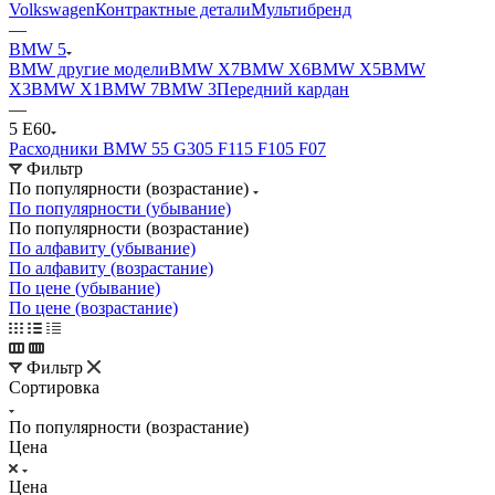
Volkswagen
Контрактные детали
Мультибренд
—
BMW 5
BMW другие модели
BMW X7
BMW X6
BMW X5
BMW
X3
BMW X1
BMW 7
BMW 3
Передний кардан
—
5 E60
Расходники BMW 5
5 G30
5 F11
5 F10
5 F07
Фильтр
По популярности (возрастание)
По популярности (убывание)
По популярности (возрастание)
По алфавиту (убывание)
По алфавиту (возрастание)
По цене (убывание)
По цене (возрастание)
Фильтр
Сортировка
По популярности (возрастание)
Цена
Цена