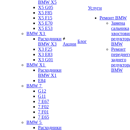
BMW X5
X5 G05
Услуги
X5 F85
X5 F15
Ремонт BMW
X5 E70
Замена
X5 E53
сальника
BMW X3
хвостови
Расходники
редуктор
Блог
BMW X3
Акции
BMW
X3 F25
Ремонт
X3 E83
переднег
X3 G01
заднего
BMW X1
редуктор
Расходники
BMW
BMW X1
E84
BMW 7
G12
G11
7 Е67
7 F02
7 F01
7 E65
BMW 5
Расходники