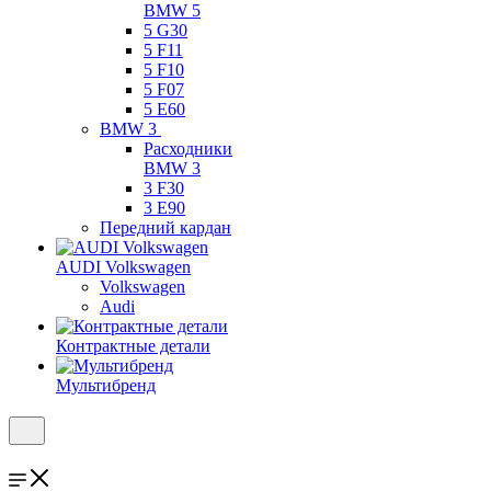
BMW 5
5 G30
5 F11
5 F10
5 F07
5 E60
BMW 3
Расходники
BMW 3
3 F30
3 E90
Передний кардан
AUDI Volkswagen
Volkswagen
Audi
Контрактные детали
Мультибренд