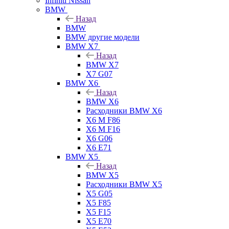
Infiniti Nissan
BMW
Назад
BMW
BMW другие модели
BMW X7
Назад
BMW X7
X7 G07
BMW X6
Назад
BMW X6
Расходники BMW X6
X6 M F86
X6 M F16
X6 G06
X6 E71
BMW X5
Назад
BMW X5
Расходники BMW X5
X5 G05
X5 F85
X5 F15
X5 E70