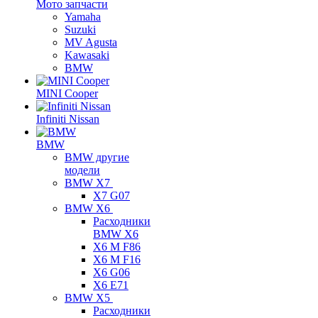
Мото запчасти
Yamaha
Suzuki
MV Agusta
Kawasaki
BMW
MINI Cooper
Infiniti Nissan
BMW
BMW другие
модели
BMW X7
X7 G07
BMW X6
Расходники
BMW X6
X6 M F86
X6 M F16
X6 G06
X6 E71
BMW X5
Расходники