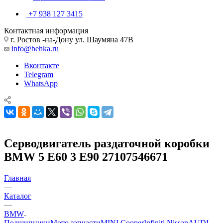
+7 938 127 3415
Контактная информация
г. Ростов -на-Дону ул. Шаумяна 47В
info@behka.ru
Вконтакте
Telegram
WhatsApp
Серводвигатель раздаточной коробки
BMW 5 E60 3 E90 27107546671
Главная
—
Каталог
—
BMW
Подшипники
Мото запчасти
MINI Cooper
Infiniti Nissan
AUDI