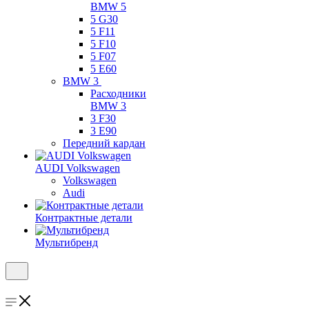
BMW 5
5 G30
5 F11
5 F10
5 F07
5 E60
BMW 3
Расходники
BMW 3
3 F30
3 E90
Передний кардан
AUDI Volkswagen
Volkswagen
Audi
Контрактные детали
Мультибренд