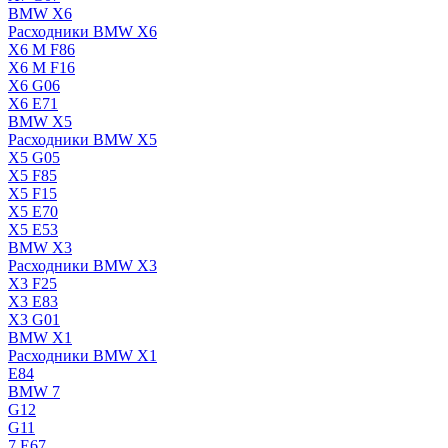
BMW X6
Расходники BMW X6
X6 M F86
X6 M F16
X6 G06
X6 E71
BMW X5
Расходники BMW X5
X5 G05
X5 F85
X5 F15
X5 E70
X5 E53
BMW X3
Расходники BMW X3
X3 F25
X3 E83
X3 G01
BMW X1
Расходники BMW X1
E84
BMW 7
G12
G11
7 Е67