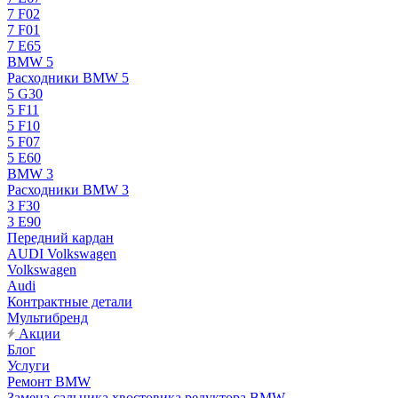
7 F02
7 F01
7 E65
BMW 5
Расходники BMW 5
5 G30
5 F11
5 F10
5 F07
5 E60
BMW 3
Расходники BMW 3
3 F30
3 E90
Передний кардан
AUDI Volkswagen
Volkswagen
Audi
Контрактные детали
Мультибренд
Акции
Блог
Услуги
Ремонт BMW
Замена сальника хвостовика редуктора BMW