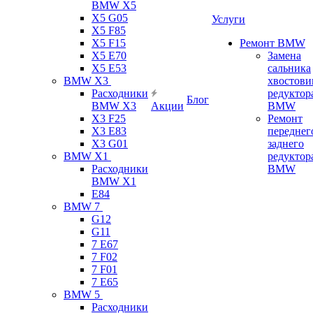
BMW X5
X5 G05
Услуги
X5 F85
X5 F15
Ремонт BMW
X5 E70
Замена
X5 E53
сальника
BMW X3
хвостови
Расходники
редуктор
Блог
BMW X3
Акции
BMW
X3 F25
Ремонт
X3 E83
переднег
X3 G01
заднего
BMW X1
редуктор
Расходники
BMW
BMW X1
E84
BMW 7
G12
G11
7 Е67
7 F02
7 F01
7 E65
BMW 5
Расходники