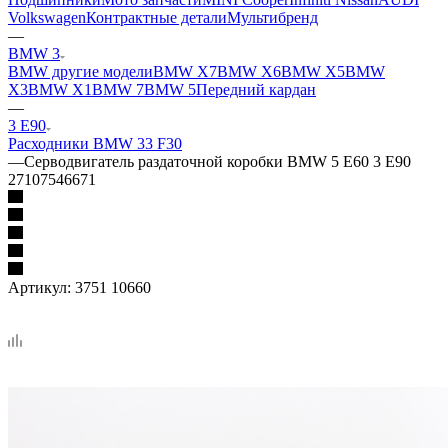
Volkswagen
Контрактные детали
Мультибренд
—
BMW 3
BMW другие модели
BMW X7
BMW X6
BMW X5
BMW
X3
BMW X1
BMW 7
BMW 5
Передний кардан
—
3 E90
Расходники BMW 3
3 F30
—
Серводвигатель раздаточной коробки BMW 5 E60 3 E90
27107546671
Артикул:
3751 10660