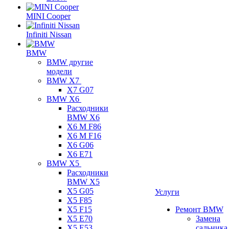
MINI Cooper
Infiniti Nissan
BMW
BMW другие
модели
BMW X7
X7 G07
BMW X6
Расходники
BMW X6
X6 M F86
X6 M F16
X6 G06
X6 E71
BMW X5
Расходники
BMW X5
X5 G05
Услуги
X5 F85
X5 F15
Ремонт BMW
X5 E70
Замена
X5 E53
сальника