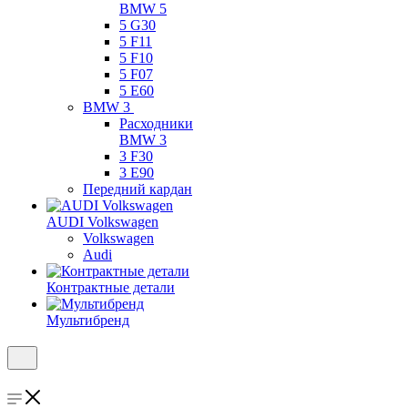
BMW 5
5 G30
5 F11
5 F10
5 F07
5 E60
BMW 3
Расходники
BMW 3
3 F30
3 E90
Передний кардан
AUDI Volkswagen
Volkswagen
Audi
Контрактные детали
Мультибренд