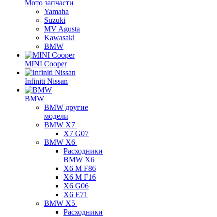
Мото запчасти
Yamaha
Suzuki
MV Agusta
Kawasaki
BMW
MINI Cooper
Infiniti Nissan
BMW
BMW другие
модели
BMW X7
X7 G07
BMW X6
Расходники
BMW X6
X6 M F86
X6 M F16
X6 G06
X6 E71
BMW X5
Расходники