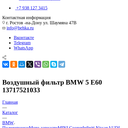
+7 938 127 3415
Контактная информация
г. Ростов -на-Дону ул. Шаумяна 47В
info@behka.ru
Вконтакте
Telegram
WhatsApp
Воздушный фильтр BMW 5 E60
13717521033
Главная
—
Каталог
—
BMW
Подшипники
Мото запчасти
MINI Cooper
Infiniti Nissan
AUDI