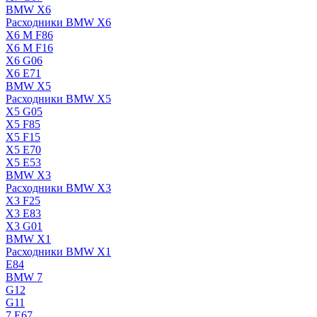
BMW X6
Расходники BMW X6
X6 M F86
X6 M F16
X6 G06
X6 E71
BMW X5
Расходники BMW X5
X5 G05
X5 F85
X5 F15
X5 E70
X5 E53
BMW X3
Расходники BMW X3
X3 F25
X3 E83
X3 G01
BMW X1
Расходники BMW X1
E84
BMW 7
G12
G11
7 Е67