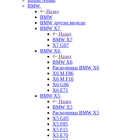
Infiniti Nissan
BMW
Назад
BMW
BMW другие модели
BMW X7
Назад
BMW X7
X7 G07
BMW X6
Назад
BMW X6
Расходники BMW X6
X6 M F86
X6 M F16
X6 G06
X6 E71
BMW X5
Назад
BMW X5
Расходники BMW X5
X5 G05
X5 F85
X5 F15
X5 E70