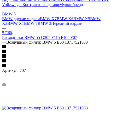
Volkswagen
Контрактные детали
Мультибренд
—
BMW 5
BMW другие модели
BMW X7
BMW X6
BMW X5
BMW
X3
BMW X1
BMW 7
BMW 3
Передний кардан
—
5 E60
Расходники BMW 5
5 G30
5 F11
5 F10
5 F07
—
Воздушный фильтр BMW 5 E60 13717521033
Артикул:
707