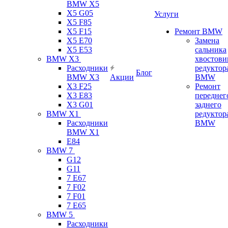
BMW X5
X5 G05
Услуги
X5 F85
X5 F15
Ремонт BMW
X5 E70
Замена
X5 E53
сальника
BMW X3
хвостови
Расходники
редуктор
Блог
BMW X3
Акции
BMW
X3 F25
Ремонт
X3 E83
переднег
X3 G01
заднего
BMW X1
редуктор
Расходники
BMW
BMW X1
E84
BMW 7
G12
G11
7 Е67
7 F02
7 F01
7 E65
BMW 5
Расходники