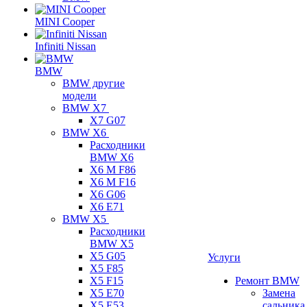
MINI Cooper
Infiniti Nissan
BMW
BMW другие
модели
BMW X7
X7 G07
BMW X6
Расходники
BMW X6
X6 M F86
X6 M F16
X6 G06
X6 E71
BMW X5
Расходники
BMW X5
X5 G05
Услуги
X5 F85
X5 F15
Ремонт BMW
X5 E70
Замена
X5 E53
сальника