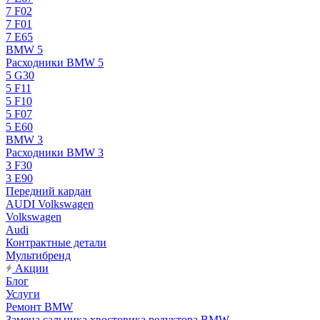
7 F02
7 F01
7 E65
BMW 5
Расходники BMW 5
5 G30
5 F11
5 F10
5 F07
5 E60
BMW 3
Расходники BMW 3
3 F30
3 E90
Передний кардан
AUDI Volkswagen
Volkswagen
Audi
Контрактные детали
Мультибренд
Акции
Блог
Услуги
Ремонт BMW
Замена сальника хвостовика редуктора BMW