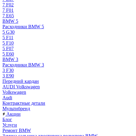
7 F02
7 F01
7 E65
BMW 5
Расходники BMW 5
5 G30
5 F11
5 F10
5 F07
5 E60
BMW 3
Расходники BMW 3
3 F30
3 E90
Передний кардан
AUDI Volkswagen
Volkswagen
Audi
Контрактные детали
Мультибренд
Акции
Блог
Услуги
Ремонт BMW
Замена сальника хвостовика редуктора BMW