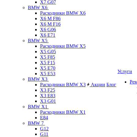
X7 G07
BMW X6
Расходники BMW X6
X6 M F86
X6 M F16
X6 G06
X6 E71
BMW X5
Расходники BMW X5
X5 G05
X5 F85
X5 F15
X5 E70
Услуги
X5 E53
BMW X3
Ре
Расходники BMW X3
Акции
Блог
X3 F25
X3 E83
X3 G01
BMW X1
Расходники BMW X1
E84
BMW 7
G12
G11