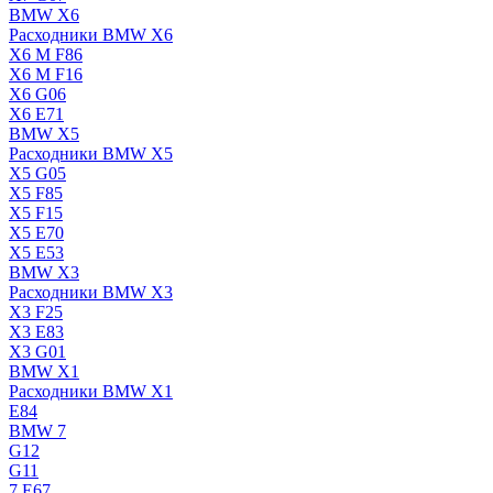
BMW X6
Расходники BMW X6
X6 M F86
X6 M F16
X6 G06
X6 E71
BMW X5
Расходники BMW X5
X5 G05
X5 F85
X5 F15
X5 E70
X5 E53
BMW X3
Расходники BMW X3
X3 F25
X3 E83
X3 G01
BMW X1
Расходники BMW X1
E84
BMW 7
G12
G11
7 Е67