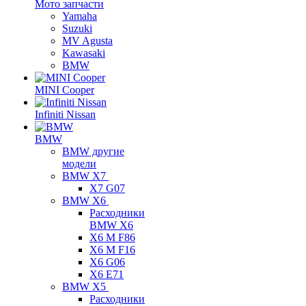
Мото запчасти
Yamaha
Suzuki
MV Agusta
Kawasaki
BMW
MINI Cooper
Infiniti Nissan
BMW
BMW другие
модели
BMW X7
X7 G07
BMW X6
Расходники
BMW X6
X6 M F86
X6 M F16
X6 G06
X6 E71
BMW X5
Расходники