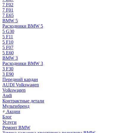
7 F02
7 F01
7 E65
BMW 5
Расходники BMW 5
5 G30
5 F11
5 F10
5 F07
5 E60
BMW 3
Расходники BMW 3
3 F30
3 E90
Передний кардан
AUDI Volkswagen
Volkswagen
Audi
Контрактные детали
Мультибренд
Акции
Блог
Услуги
Ремонт BMW
Замена сальника хвостовика редуктора BMW