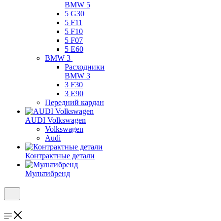
BMW 5
5 G30
5 F11
5 F10
5 F07
5 E60
BMW 3
Расходники
BMW 3
3 F30
3 E90
Передний кардан
AUDI Volkswagen
Volkswagen
Audi
Контрактные детали
Мультибренд