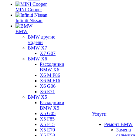
MINI Cooper
Infiniti Nissan
BMW
BMW другие
модели
BMW X7
X7 G07
BMW X6
Расходники
BMW X6
X6 M F86
X6 M F16
X6 G06
X6 E71
BMW X5
Расходники
BMW X5
X5 G05
Услуги
X5 F85
X5 F15
Ремонт BMW
X5 E70
Замена
X5 E53
сальника