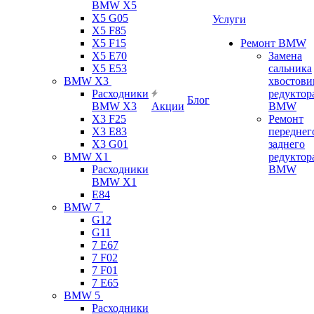
BMW X5
X5 G05
Услуги
X5 F85
X5 F15
Ремонт BMW
X5 E70
Замена
X5 E53
сальника
BMW X3
хвостови
Расходники
редуктор
Блог
BMW X3
Акции
BMW
X3 F25
Ремонт
X3 E83
переднег
X3 G01
заднего
BMW X1
редуктор
Расходники
BMW
BMW X1
E84
BMW 7
G12
G11
7 Е67
7 F02
7 F01
7 E65
BMW 5
Расходники