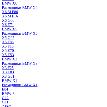
BMW X6
Расходники BMW X6
X6 M F86
X6 M F16
X6 G06
X6 E71
BMW X5
Расходники BMW X5
X5 G05
X5 F85
X5 F15
X5 E70
X5 E53
BMW X3
Расходники BMW X3
X3 F25
X3 E83
X3 G01
BMW X1
Расходники BMW X1
E84
BMW 7
G12
G11
7 Е67