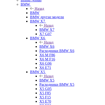
Infiniti Nissan
BMW
Назад
BMW
BMW другие модели
BMW X7
Назад
BMW X7
X7 G07
BMW X6
Назад
BMW X6
Расходники BMW X6
X6 M F86
X6 M F16
X6 G06
X6 E71
BMW X5
Назад
BMW X5
Расходники BMW X5
X5 G05
X5 F85
X5 F15
X5 E70