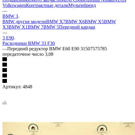
Volkswagen
Контрактные детали
Мультибренд
—
BMW 3
BMW другие модели
BMW X7
BMW X6
BMW X5
BMW
X3
BMW X1
BMW 7
BMW 5
Передний кардан
—
3 E90
Расходники BMW 3
3 F30
—
Передний редуктор BMW E60 E90 31507575785
передаточное число 3,08
Артикул:
4848