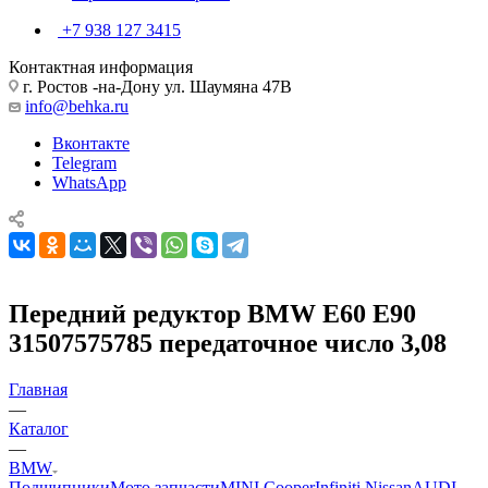
+7 938 127 3415
Контактная информация
г. Ростов -на-Дону ул. Шаумяна 47В
info@behka.ru
Вконтакте
Telegram
WhatsApp
Передний редуктор BMW E60 E90
31507575785 передаточное число 3,08
Главная
—
Каталог
—
BMW
Подшипники
Мото запчасти
MINI Cooper
Infiniti Nissan
AUDI