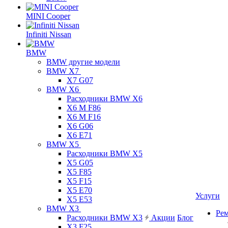
MINI Cooper
Infiniti Nissan
BMW
BMW другие модели
BMW X7
X7 G07
BMW X6
Расходники BMW X6
X6 M F86
X6 M F16
X6 G06
X6 E71
BMW X5
Расходники BMW X5
X5 G05
X5 F85
X5 F15
X5 E70
Услуги
X5 E53
BMW X3
Ре
Расходники BMW X3
Акции
Блог
X3 F25