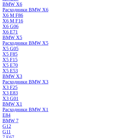
BMW X6
Расходники BMW X6
X6 M F86
X6 M F16
X6 G06
X6 E71
BMW X5
Расходники BMW X5
X5 G05
X5 F85
X5 F15
X5 E70
X5 E53
BMW X3
Расходники BMW X3
X3 F25
X3 E83
X3 G01
BMW X1
Расходники BMW X1
E84
BMW 7
G12
G11
7 Е67