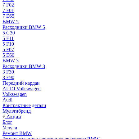
7 F02
7 F01
7 E65
BMW 5
Расходники BMW 5
5 G30
5 F11
5 F10
5 F07
5 E60
BMW 3
Расходники BMW 3
3 F30
3 E90
Передний кардан
AUDI Volkswagen
Volkswagen
Audi
Контрактные детали
Мультибренд
Акции
Блог
Услуги
Ремонт BMW
Замена сальника хвостовика редуктора BMW