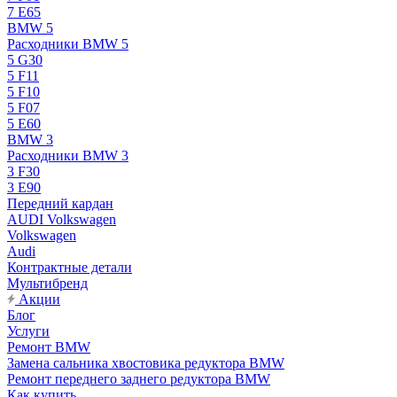
7 E65
BMW 5
Расходники BMW 5
5 G30
5 F11
5 F10
5 F07
5 E60
BMW 3
Расходники BMW 3
3 F30
3 E90
Передний кардан
AUDI Volkswagen
Volkswagen
Audi
Контрактные детали
Мультибренд
Акции
Блог
Услуги
Ремонт BMW
Замена сальника хвостовика редуктора BMW
Ремонт переднего заднего редуктора BMW
Как купить