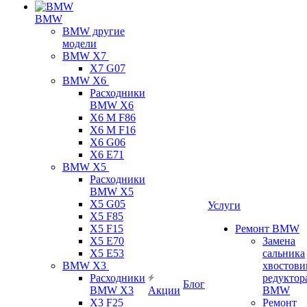
BMW
BMW другие
модели
BMW X7
X7 G07
BMW X6
Расходники
BMW X6
X6 M F86
X6 M F16
X6 G06
X6 E71
BMW X5
Расходники
BMW X5
X5 G05
Услуги
X5 F85
X5 F15
Ремонт BMW
X5 E70
Замена
X5 E53
сальника
BMW X3
хвостови
Расходники
редуктор
Блог
BMW X3
Акции
BMW
X3 F25
Ремонт