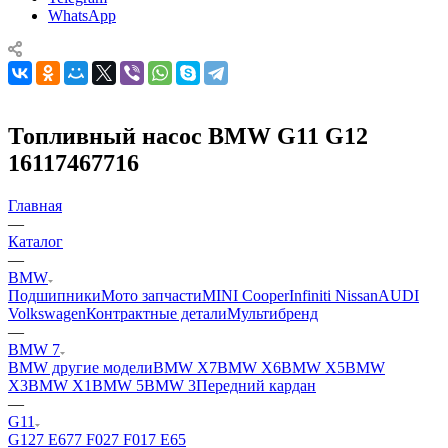
WhatsApp
Топливный насос BMW G11 G12
16117467716
Главная
—
Каталог
—
BMW
Подшипники
Мото запчасти
MINI Cooper
Infiniti Nissan
AUDI
Volkswagen
Контрактные детали
Мультибренд
—
BMW 7
BMW другие модели
BMW X7
BMW X6
BMW X5
BMW
X3
BMW X1
BMW 5
BMW 3
Передний кардан
—
G11
G12
7 Е67
7 F02
7 F01
7 E65