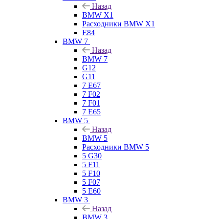
Назад
BMW X1
Расходники BMW X1
E84
BMW 7
Назад
BMW 7
G12
G11
7 Е67
7 F02
7 F01
7 E65
BMW 5
Назад
BMW 5
Расходники BMW 5
5 G30
5 F11
5 F10
5 F07
5 E60
BMW 3
Назад
BMW 3