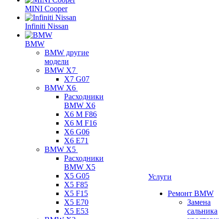
MINI Cooper
Infiniti Nissan
BMW
BMW другие
модели
BMW X7
X7 G07
BMW X6
Расходники
BMW X6
X6 M F86
X6 M F16
X6 G06
X6 E71
BMW X5
Расходники
BMW X5
X5 G05
Услуги
X5 F85
X5 F15
Ремонт BMW
X5 E70
Замена
X5 E53
сальника