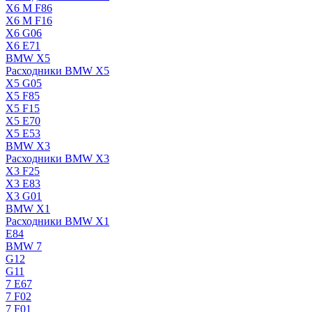
X6 M F86
X6 M F16
X6 G06
X6 E71
BMW X5
Расходники BMW X5
X5 G05
X5 F85
X5 F15
X5 E70
X5 E53
BMW X3
Расходники BMW X3
X3 F25
X3 E83
X3 G01
BMW X1
Расходники BMW X1
E84
BMW 7
G12
G11
7 Е67
7 F02
7 F01