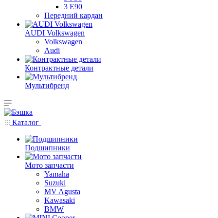
3 E90
Передний кардан
AUDI Volkswagen
Volkswagen
Audi
Контрактные детали
Мультибренд
Каталог
Подшипники
Мото запчасти
Yamaha
Suzuki
MV Agusta
Kawasaki
BMW