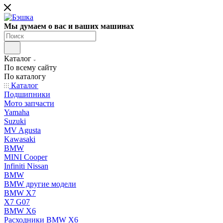
Мы думаем о вас и ваших машинах
Каталог
По всему сайту
По каталогу
Каталог
Подшипники
Мото запчасти
Yamaha
Suzuki
MV Agusta
Kawasaki
BMW
MINI Cooper
Infiniti Nissan
BMW
BMW другие модели
BMW X7
X7 G07
BMW X6
Расходники BMW X6