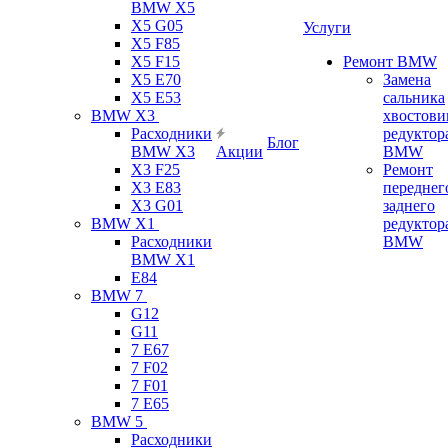
BMW X5
X5 G05
Услуги
X5 F85
X5 F15
Ремонт BMW
X5 E70
Замена
X5 E53
сальника
BMW X3
хвостови
Расходники
редуктор
Блог
BMW X3
Акции
BMW
X3 F25
Ремонт
X3 E83
переднег
X3 G01
заднего
BMW X1
редуктор
Расходники
BMW
BMW X1
E84
BMW 7
G12
G11
7 Е67
7 F02
7 F01
7 E65
BMW 5
Расходники