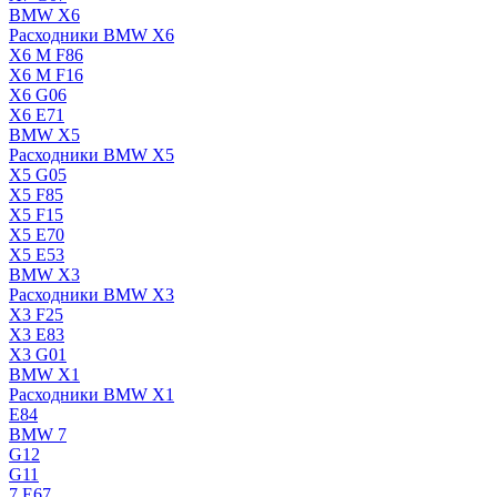
BMW X6
Расходники BMW X6
X6 M F86
X6 M F16
X6 G06
X6 E71
BMW X5
Расходники BMW X5
X5 G05
X5 F85
X5 F15
X5 E70
X5 E53
BMW X3
Расходники BMW X3
X3 F25
X3 E83
X3 G01
BMW X1
Расходники BMW X1
E84
BMW 7
G12
G11
7 Е67