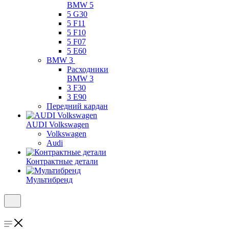
BMW 5
5 G30
5 F11
5 F10
5 F07
5 E60
BMW 3
Расходники
BMW 3
3 F30
3 E90
Передний кардан
AUDI Volkswagen
Volkswagen
Audi
Контрактные детали
Мультибренд