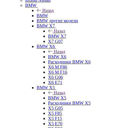
Infiniti Nissan
BMW
Назад
BMW
BMW другие модели
BMW X7
Назад
BMW X7
X7 G07
BMW X6
Назад
BMW X6
Расходники BMW X6
X6 M F86
X6 M F16
X6 G06
X6 E71
BMW X5
Назад
BMW X5
Расходники BMW X5
X5 G05
X5 F85
X5 F15
X5 E70