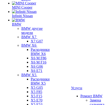
MINI Cooper
Infiniti Nissan
BMW
BMW другие
модели
BMW X7
X7 G07
BMW X6
Расходники
BMW X6
X6 M F86
X6 M F16
X6 G06
X6 E71
BMW X5
Расходники
BMW X5
X5 G05
Услуги
X5 F85
X5 F15
Ремонт BMW
X5 E70
Замена
X5 E53
сальника