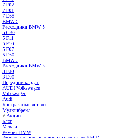
7 F02
7 F01
7 E65
BMW 5
Расходники BMW 5
5 G30
5 F11
5 F10
5 F07
5 E60
BMW 3
Расходники BMW 3
3 F30
3 E90
Передний кардан
AUDI Volkswagen
Volkswagen
Audi
Контрактные детали
Мультибренд
Акции
Блог
Услуги
Ремонт BMW
Замена сальника хвостовика редуктора BMW