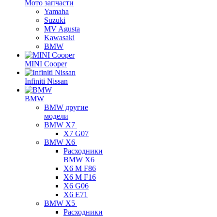
Мото запчасти
Yamaha
Suzuki
MV Agusta
Kawasaki
BMW
MINI Cooper
Infiniti Nissan
BMW
BMW другие
модели
BMW X7
X7 G07
BMW X6
Расходники
BMW X6
X6 M F86
X6 M F16
X6 G06
X6 E71
BMW X5
Расходники