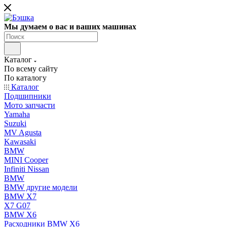
Мы думаем о вас и ваших машинах
Каталог
По всему сайту
По каталогу
Каталог
Подшипники
Мото запчасти
Yamaha
Suzuki
MV Agusta
Kawasaki
BMW
MINI Cooper
Infiniti Nissan
BMW
BMW другие модели
BMW X7
X7 G07
BMW X6
Расходники BMW X6