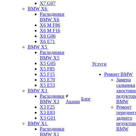
X7 G07
BMW X6
Расходники
BMW X6
X6 M F86
X6 M F16
X6 G06
X6 E71
BMW X5
Расходники
BMW X5
X5 G05
Услуги
X5 F85
X5 F15
Ремонт BMW
X5 E70
Замена
X5 E53
сальника
BMW X3
хвостови
Расходники
редуктор
Блог
BMW X3
Акции
BMW
X3 F25
Ремонт
X3 E83
переднег
X3 G01
заднего
BMW X1
редуктор
Расходники
BMW
BMW X1