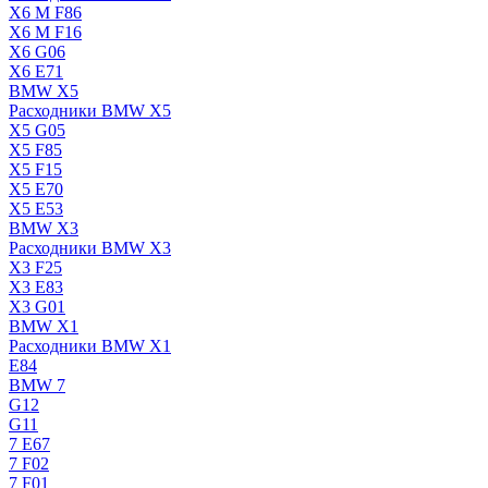
X6 M F86
X6 M F16
X6 G06
X6 E71
BMW X5
Расходники BMW X5
X5 G05
X5 F85
X5 F15
X5 E70
X5 E53
BMW X3
Расходники BMW X3
X3 F25
X3 E83
X3 G01
BMW X1
Расходники BMW X1
E84
BMW 7
G12
G11
7 Е67
7 F02
7 F01