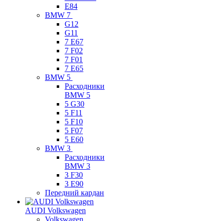
E84
BMW 7
G12
G11
7 Е67
7 F02
7 F01
7 E65
BMW 5
Расходники
BMW 5
5 G30
5 F11
5 F10
5 F07
5 E60
BMW 3
Расходники
BMW 3
3 F30
3 E90
Передний кардан
AUDI Volkswagen
Volkswagen