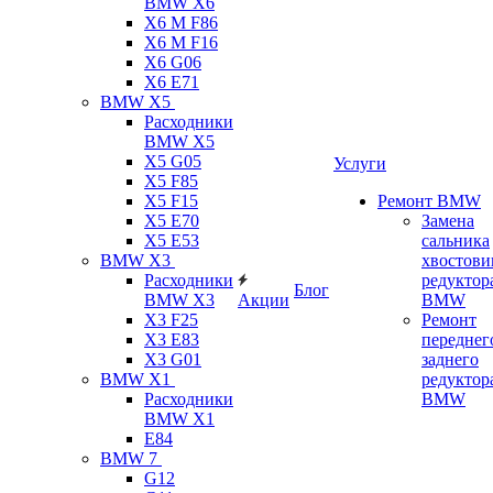
BMW X6
X6 M F86
X6 M F16
X6 G06
X6 E71
BMW X5
Расходники
BMW X5
X5 G05
Услуги
X5 F85
X5 F15
Ремонт BMW
X5 E70
Замена
X5 E53
сальника
BMW X3
хвостови
Расходники
редуктор
Блог
BMW X3
Акции
BMW
X3 F25
Ремонт
X3 E83
переднег
X3 G01
заднего
BMW X1
редуктор
Расходники
BMW
BMW X1
E84
BMW 7
G12