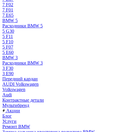
7 F02
7 F01
7 E65
BMW 5
Расходники BMW 5
5 G30
5 F11
5 F10
5 F07
5 E60
BMW 3
Расходники BMW 3
3 F30
3 E90
Передний кардан
AUDI Volkswagen
Volkswagen
Audi
Контрактные детали
Мультибренд
Акции
Блог
Услуги
Ремонт BMW
Замена сальника хвостовика редуктора BMW