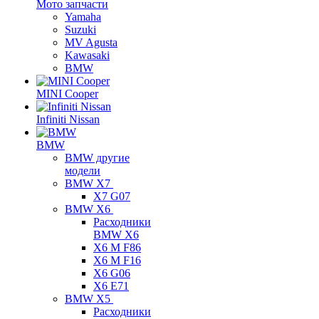
Мото запчасти
Yamaha
Suzuki
MV Agusta
Kawasaki
BMW
MINI Cooper
Infiniti Nissan
BMW
BMW другие
модели
BMW X7
X7 G07
BMW X6
Расходники
BMW X6
X6 M F86
X6 M F16
X6 G06
X6 E71
BMW X5
Расходники