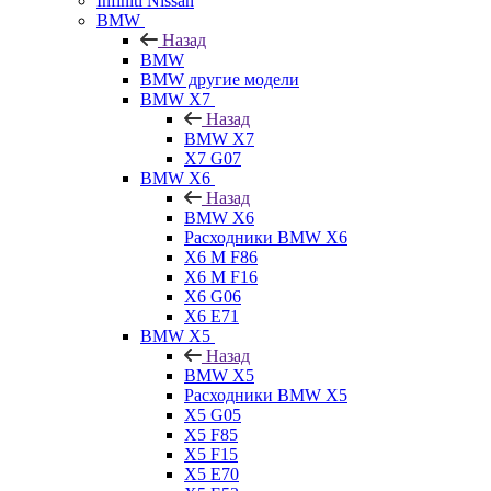
Infiniti Nissan
BMW
Назад
BMW
BMW другие модели
BMW X7
Назад
BMW X7
X7 G07
BMW X6
Назад
BMW X6
Расходники BMW X6
X6 M F86
X6 M F16
X6 G06
X6 E71
BMW X5
Назад
BMW X5
Расходники BMW X5
X5 G05
X5 F85
X5 F15
X5 E70