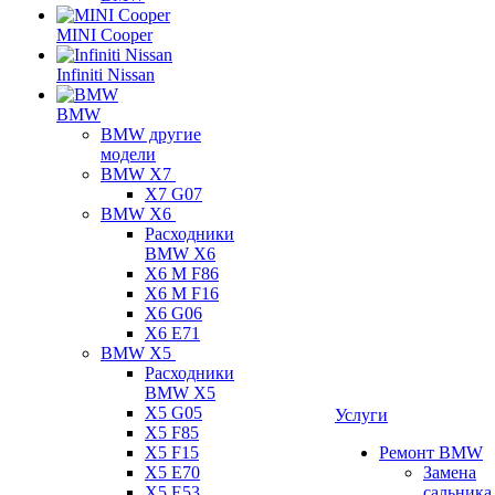
MINI Cooper
Infiniti Nissan
BMW
BMW другие
модели
BMW X7
X7 G07
BMW X6
Расходники
BMW X6
X6 M F86
X6 M F16
X6 G06
X6 E71
BMW X5
Расходники
BMW X5
X5 G05
Услуги
X5 F85
X5 F15
Ремонт BMW
X5 E70
Замена
X5 E53
сальника