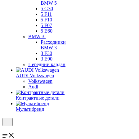
BMW 5
5 G30
5 F11
5 F10
5 F07
5 E60
BMW 3
Расходники
BMW 3
3 F30
3 E90
Передний кардан
AUDI Volkswagen
Volkswagen
Audi
Контрактные детали
Мультибренд