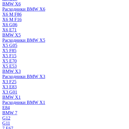
BMW X6
Расходники BMW X6
X6 M F86
X6 M F16
X6 G06
X6 E71
BMW X5
Расходники BMW X5
X5 G05
X5 F85
X5 F15
X5 E70
X5 E53
BMW X3
Расходники BMW X3
X3 F25
X3 E83
X3 G01
BMW X1
Расходники BMW X1
E84
BMW 7
G12
G11
7 Е67