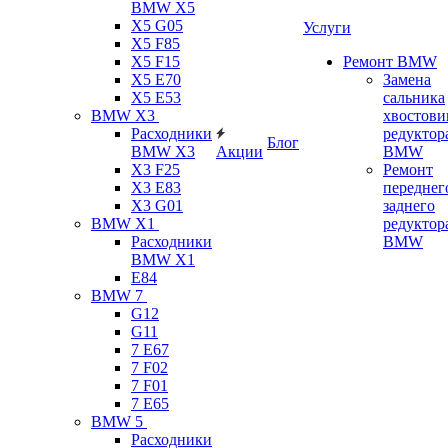
BMW X5
X5 G05
Услуги
X5 F85
X5 F15
Ремонт BMW
X5 E70
Замена
X5 E53
сальника
BMW X3
хвостови
Расходники
редуктор
Блог
BMW X3
Акции
BMW
X3 F25
Ремонт
X3 E83
переднег
X3 G01
заднего
BMW X1
редуктор
Расходники
BMW
BMW X1
E84
BMW 7
G12
G11
7 Е67
7 F02
7 F01
7 E65
BMW 5
Расходники