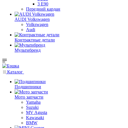
3 E90
Передний кардан
AUDI Volkswagen
Volkswagen
Audi
Контрактные детали
Мультибренд
Каталог
Подшипники
Мото запчасти
Yamaha
Suzuki
MV Agusta
Kawasaki
BMW