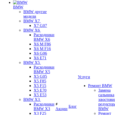
BMW
BMW другие
модели
BMW X7
X7 G07
BMW X6
Расходники
BMW X6
X6 M F86
X6 M F16
X6 G06
X6 E71
BMW X5
Расходники
BMW X5
X5 G05
Услуги
X5 F85
X5 F15
Ремонт BMW
X5 E70
Замена
X5 E53
сальника
BMW X3
хвостови
Расходники
редуктор
Блог
BMW X3
Акции
BMW
X3 F25
Ремонт