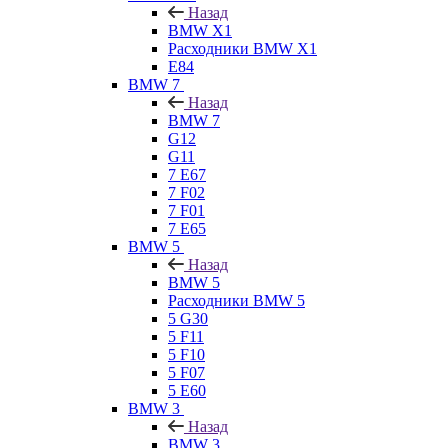
Назад
BMW X1
Расходники BMW X1
E84
BMW 7
Назад
BMW 7
G12
G11
7 Е67
7 F02
7 F01
7 E65
BMW 5
Назад
BMW 5
Расходники BMW 5
5 G30
5 F11
5 F10
5 F07
5 E60
BMW 3
Назад
BMW 3