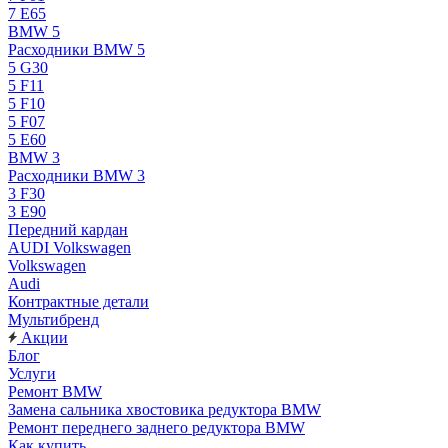
7 E65
BMW 5
Расходники BMW 5
5 G30
5 F11
5 F10
5 F07
5 E60
BMW 3
Расходники BMW 3
3 F30
3 E90
Передний кардан
AUDI Volkswagen
Volkswagen
Audi
Контрактные детали
Мультибренд
Акции
Блог
Услуги
Ремонт BMW
Замена сальника хвостовика редуктора BMW
Ремонт переднего заднего редуктора BMW
Как купить