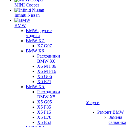
MINI Cooper
Infiniti Nissan
BMW
BMW другие
модели
BMW X7
X7 G07
BMW X6
Расходники
BMW X6
X6 M F86
X6 M F16
X6 G06
X6 E71
BMW X5
Расходники
BMW X5
X5 G05
Услуги
X5 F85
X5 F15
Ремонт BMW
X5 E70
Замена
X5 E53
сальника