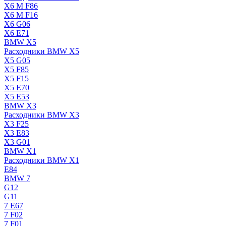
X6 M F86
X6 M F16
X6 G06
X6 E71
BMW X5
Расходники BMW X5
X5 G05
X5 F85
X5 F15
X5 E70
X5 E53
BMW X3
Расходники BMW X3
X3 F25
X3 E83
X3 G01
BMW X1
Расходники BMW X1
E84
BMW 7
G12
G11
7 Е67
7 F02
7 F01