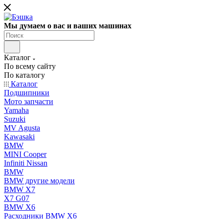
Мы думаем о вас и ваших машинах
Каталог
По всему сайту
По каталогу
Каталог
Подшипники
Мото запчасти
Yamaha
Suzuki
MV Agusta
Kawasaki
BMW
MINI Cooper
Infiniti Nissan
BMW
BMW другие модели
BMW X7
X7 G07
BMW X6
Расходники BMW X6