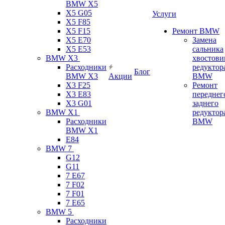
BMW X5
X5 G05
Услуги
X5 F85
X5 F15
Ремонт BMW
X5 E70
Замена
X5 E53
сальника
BMW X3
хвостови
Расходники
редуктор
Блог
BMW X3
Акции
BMW
X3 F25
Ремонт
X3 E83
переднег
X3 G01
заднего
BMW X1
редуктор
Расходники
BMW
BMW X1
E84
BMW 7
G12
G11
7 Е67
7 F02
7 F01
7 E65
BMW 5
Расходники