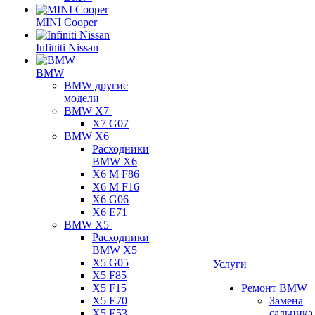
MINI Cooper
Infiniti Nissan
BMW
BMW другие
модели
BMW X7
X7 G07
BMW X6
Расходники
BMW X6
X6 M F86
X6 M F16
X6 G06
X6 E71
BMW X5
Расходники
BMW X5
X5 G05
Услуги
X5 F85
X5 F15
Ремонт BMW
X5 E70
Замена
X5 E53
сальника