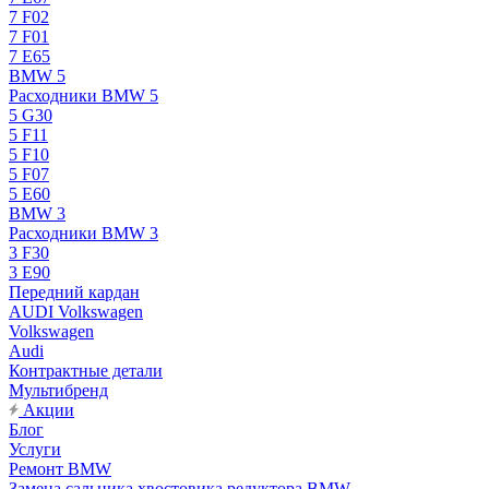
7 F02
7 F01
7 E65
BMW 5
Расходники BMW 5
5 G30
5 F11
5 F10
5 F07
5 E60
BMW 3
Расходники BMW 3
3 F30
3 E90
Передний кардан
AUDI Volkswagen
Volkswagen
Audi
Контрактные детали
Мультибренд
Акции
Блог
Услуги
Ремонт BMW
Замена сальника хвостовика редуктора BMW