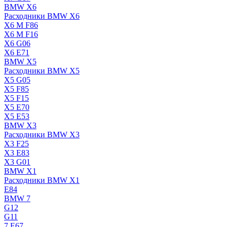
BMW X6
Расходники BMW X6
X6 M F86
X6 M F16
X6 G06
X6 E71
BMW X5
Расходники BMW X5
X5 G05
X5 F85
X5 F15
X5 E70
X5 E53
BMW X3
Расходники BMW X3
X3 F25
X3 E83
X3 G01
BMW X1
Расходники BMW X1
E84
BMW 7
G12
G11
7 Е67