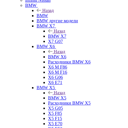
Infiniti Nissan
BMW
Назад
BMW
BMW другие модели
BMW X7
Назад
BMW X7
X7 G07
BMW X6
Назад
BMW X6
Расходники BMW X6
X6 M F86
X6 M F16
X6 G06
X6 E71
BMW X5
Назад
BMW X5
Расходники BMW X5
X5 G05
X5 F85
X5 F15
X5 E70