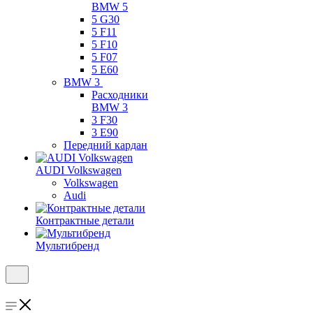
BMW 5
5 G30
5 F11
5 F10
5 F07
5 E60
BMW 3
Расходники
BMW 3
3 F30
3 E90
Передний кардан
AUDI Volkswagen
Volkswagen
Audi
Контрактные детали
Мультибренд