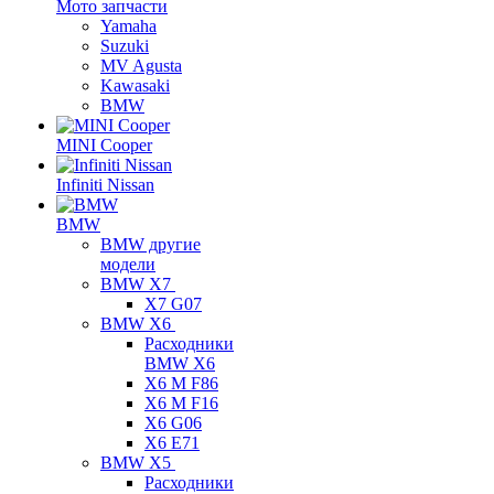
Мото запчасти
Yamaha
Suzuki
MV Agusta
Kawasaki
BMW
MINI Cooper
Infiniti Nissan
BMW
BMW другие
модели
BMW X7
X7 G07
BMW X6
Расходники
BMW X6
X6 M F86
X6 M F16
X6 G06
X6 E71
BMW X5
Расходники