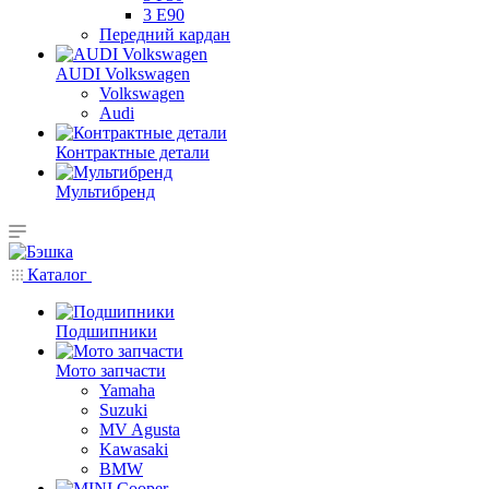
3 E90
Передний кардан
AUDI Volkswagen
Volkswagen
Audi
Контрактные детали
Мультибренд
Каталог
Подшипники
Мото запчасти
Yamaha
Suzuki
MV Agusta
Kawasaki
BMW