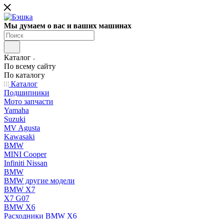
Мы думаем о вас и ваших машинах
Каталог
По всему сайту
По каталогу
Каталог
Подшипники
Мото запчасти
Yamaha
Suzuki
MV Agusta
Kawasaki
BMW
MINI Cooper
Infiniti Nissan
BMW
BMW другие модели
BMW X7
X7 G07
BMW X6
Расходники BMW X6