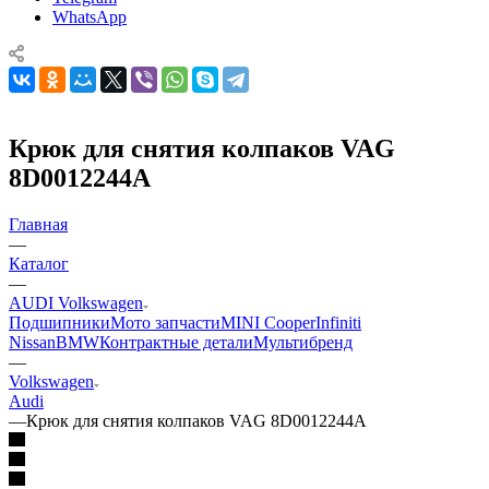
WhatsApp
Крюк для снятия колпаков VAG
8D0012244A
Главная
—
Каталог
—
AUDI Volkswagen
Подшипники
Мото запчасти
MINI Cooper
Infiniti
Nissan
BMW
Контрактные детали
Мультибренд
—
Volkswagen
Audi
—
Крюк для снятия колпаков VAG 8D0012244A