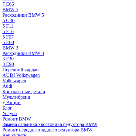
7 E65
BMW 5
Расходники BMW 5
5 G30
5 F11
5 F10
5 F07
5 E60
BMW 3
Расходники BMW 3
3 F30
3 E90
Передний кардан
AUDI Volkswagen
Volkswagen
Audi
Контрактные детали
Мультибренд
Акции
Блог
Услуги
Ремонт BMW
Замена сальника хвостовика редуктора BMW
Ремонт переднего заднего редуктора BMW
Как купить