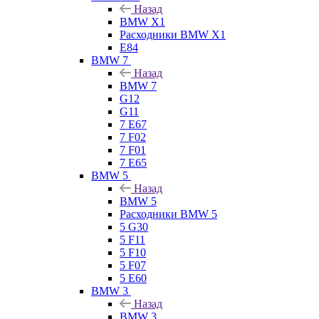
Назад
BMW X1
Расходники BMW X1
E84
BMW 7
Назад
BMW 7
G12
G11
7 Е67
7 F02
7 F01
7 E65
BMW 5
Назад
BMW 5
Расходники BMW 5
5 G30
5 F11
5 F10
5 F07
5 E60
BMW 3
Назад
BMW 3