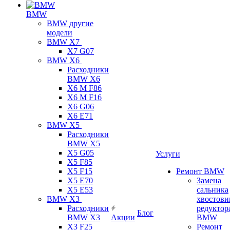
BMW
BMW другие
модели
BMW X7
X7 G07
BMW X6
Расходники
BMW X6
X6 M F86
X6 M F16
X6 G06
X6 E71
BMW X5
Расходники
BMW X5
X5 G05
Услуги
X5 F85
X5 F15
Ремонт BMW
X5 E70
Замена
X5 E53
сальника
BMW X3
хвостови
Расходники
редуктор
Блог
BMW X3
Акции
BMW
X3 F25
Ремонт