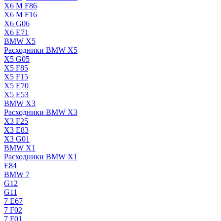
X6 M F86
X6 M F16
X6 G06
X6 E71
BMW X5
Расходники BMW X5
X5 G05
X5 F85
X5 F15
X5 E70
X5 E53
BMW X3
Расходники BMW X3
X3 F25
X3 E83
X3 G01
BMW X1
Расходники BMW X1
E84
BMW 7
G12
G11
7 Е67
7 F02
7 F01