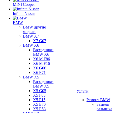
MINI Cooper
Infiniti Nissan
BMW
BMW другие
модели
BMW X7
X7 G07
BMW X6
Расходники
BMW X6
X6 M F86
X6 M F16
X6 G06
X6 E71
BMW X5
Расходники
BMW X5
X5 G05
Услуги
X5 F85
X5 F15
Ремонт BMW
X5 E70
Замена
X5 E53
сальника