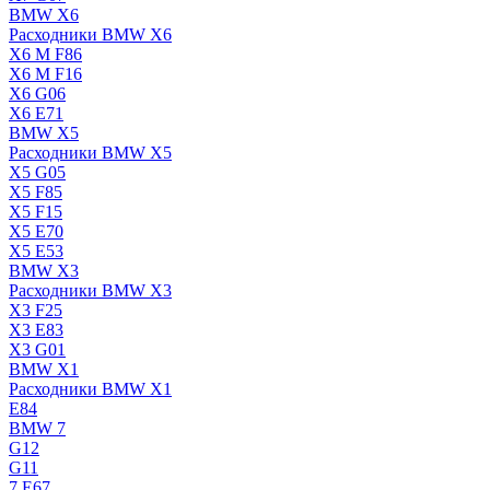
BMW X6
Расходники BMW X6
X6 M F86
X6 M F16
X6 G06
X6 E71
BMW X5
Расходники BMW X5
X5 G05
X5 F85
X5 F15
X5 E70
X5 E53
BMW X3
Расходники BMW X3
X3 F25
X3 E83
X3 G01
BMW X1
Расходники BMW X1
E84
BMW 7
G12
G11
7 Е67