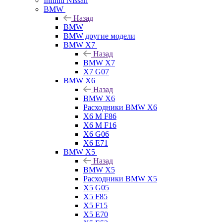
Infiniti Nissan
BMW
Назад
BMW
BMW другие модели
BMW X7
Назад
BMW X7
X7 G07
BMW X6
Назад
BMW X6
Расходники BMW X6
X6 M F86
X6 M F16
X6 G06
X6 E71
BMW X5
Назад
BMW X5
Расходники BMW X5
X5 G05
X5 F85
X5 F15
X5 E70