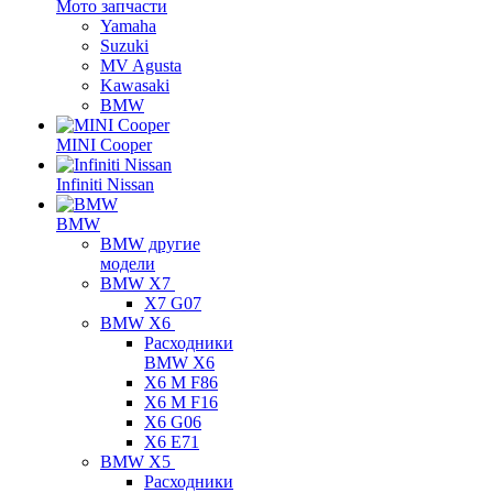
Мото запчасти
Yamaha
Suzuki
MV Agusta
Kawasaki
BMW
MINI Cooper
Infiniti Nissan
BMW
BMW другие
модели
BMW X7
X7 G07
BMW X6
Расходники
BMW X6
X6 M F86
X6 M F16
X6 G06
X6 E71
BMW X5
Расходники