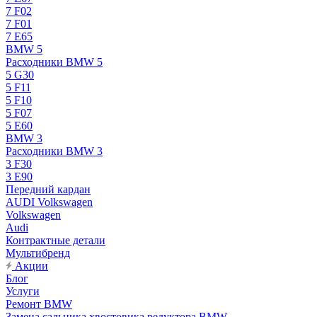
7 F02
7 F01
7 E65
BMW 5
Расходники BMW 5
5 G30
5 F11
5 F10
5 F07
5 E60
BMW 3
Расходники BMW 3
3 F30
3 E90
Передний кардан
AUDI Volkswagen
Volkswagen
Audi
Контрактные детали
Мультибренд
Акции
Блог
Услуги
Ремонт BMW
Замена сальника хвостовика редуктора BMW