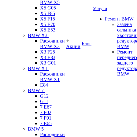
BMW X5
X5 G05
Услуги
X5 F85
X5 F15
Ремонт BMW
X5 E70
Замена
X5 E53
сальника
BMW X3
хвостови
Расходники
редуктор
Блог
BMW X3
Акции
BMW
X3 F25
Ремонт
X3 E83
переднег
X3 G01
заднего
BMW X1
редуктор
Расходники
BMW
BMW X1
E84
BMW 7
G12
G11
7 Е67
7 F02
7 F01
7 E65
BMW 5
Расходники