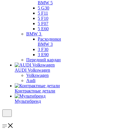
BMW 5
5 G30
5 F11
5 F10
5 F07
5 E60
BMW 3
Расходники
BMW 3
3 F30
3 E90
Передний кардан
AUDI Volkswagen
Volkswagen
Audi
Контрактные детали
Мультибренд