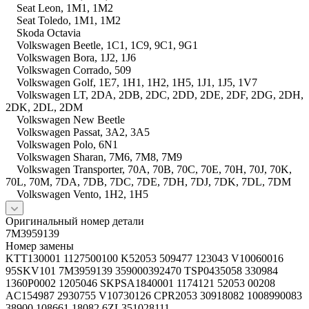
Seat Leon, 1M1, 1M2
Seat Toledo, 1M1, 1M2
Skoda Octavia
Volkswagen Beetle, 1C1, 1C9, 9C1, 9G1
Volkswagen Bora, 1J2, 1J6
Volkswagen Corrado, 509
Volkswagen Golf, 1E7, 1H1, 1H2, 1H5, 1J1, 1J5, 1V7
Volkswagen LT, 2DA, 2DB, 2DC, 2DD, 2DE, 2DF, 2DG, 2DH,
2DK, 2DL, 2DM
Volkswagen New Beetle
Volkswagen Passat, 3A2, 3A5
Volkswagen Polo, 6N1
Volkswagen Sharan, 7M6, 7M8, 7M9
Volkswagen Transporter, 70A, 70B, 70C, 70E, 70H, 70J, 70K,
70L, 70M, 7DA, 7DB, 7DC, 7DE, 7DH, 7DJ, 7DK, 7DL, 7DM
Volkswagen Vento, 1H2, 1H5
Оригинальный номер детали
7M3959139
Номер замены
KTT130001 1127500100 K52053 509477 123043 V10060016
95SKV101 7M3959139 359000392470 TSP0435058 330984
1360P0002 1205046 SKPSA1840001 1174121 52053 00208
AC154987 2930755 V10730126 CPR2053 30918082 1008990083
38900 108661 18082 6ZL351028111