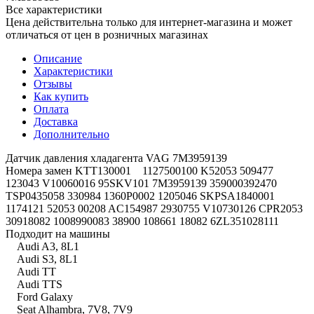
Все характеристики
Цена действительна только для интернет-магазина и может
отличаться от цен в розничных магазинах
Описание
Характеристики
Отзывы
Как купить
Оплата
Доставка
Дополнительно
Датчик давления хладагента VAG 7M3959139
Номера замен KTT130001 1127500100 K52053 509477
123043 V10060016 95SKV101 7M3959139 359000392470
TSP0435058 330984 1360P0002 1205046 SKPSA1840001
1174121 52053 00208 AC154987 2930755 V10730126 CPR2053
30918082 1008990083 38900 108661 18082 6ZL351028111
Подходит на машины
Audi A3, 8L1
Audi S3, 8L1
Audi TT
Audi TTS
Ford Galaxy
Seat Alhambra, 7V8, 7V9