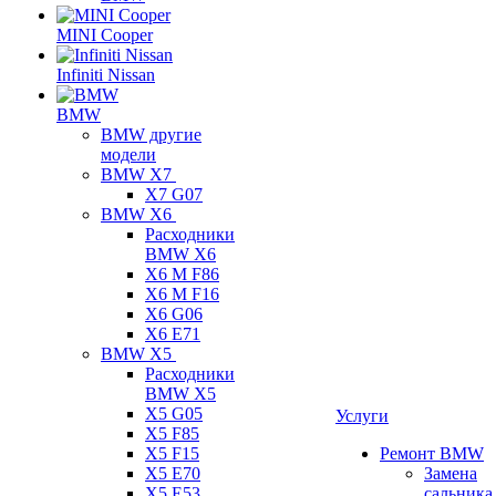
MINI Cooper
Infiniti Nissan
BMW
BMW другие
модели
BMW X7
X7 G07
BMW X6
Расходники
BMW X6
X6 M F86
X6 M F16
X6 G06
X6 E71
BMW X5
Расходники
BMW X5
X5 G05
Услуги
X5 F85
X5 F15
Ремонт BMW
X5 E70
Замена
X5 E53
сальника