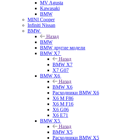
MV Agusta
Kawasaki
BMW
MINI Cooper
Infiniti Nissan
BMW
Назад
BMW
BMW другие модели
BMW X7
Назад
BMW X7
X7 G07
BMW X6
Назад
BMW X6
Расходники BMW X6
X6 M F86
X6 M F16
X6 G06
X6 E71
BMW X5
Назад
BMW X5
Расходники BMW X5