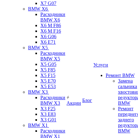
X7 G07
BMW X6
Расходники
BMW X6
X6 M F86
X6 M F16
X6 G06
X6 E71
BMW X5
Расходники
BMW X5
X5 G05
Услуги
X5 F85
X5 F15
Ремонт BMW
X5 E70
Замена
X5 E53
сальника
BMW X3
хвостови
Расходники
редуктор
Блог
BMW X3
Акции
BMW
X3 F25
Ремонт
X3 E83
переднег
X3 G01
заднего
BMW X1
редуктор
Расходники
BMW
BMW X1