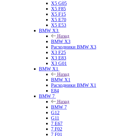
X5 G05
X5 F85
X5 F15
X5 E70
X5 E53
BMW X3
Назад
BMW X3
Расходники BMW X3
X3 F25
X3 E83
X3 G01
BMW X1
Назад
BMW X1
Расходники BMW X1
E84
BMW 7
Назад
BMW 7
G12
G11
7 Е67
7 F02
7 F01