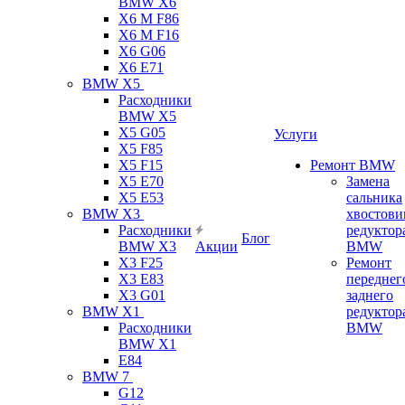
BMW X6
X6 M F86
X6 M F16
X6 G06
X6 E71
BMW X5
Расходники
BMW X5
X5 G05
Услуги
X5 F85
X5 F15
Ремонт BMW
X5 E70
Замена
X5 E53
сальника
BMW X3
хвостови
Расходники
редуктор
Блог
BMW X3
Акции
BMW
X3 F25
Ремонт
X3 E83
переднег
X3 G01
заднего
BMW X1
редуктор
Расходники
BMW
BMW X1
E84
BMW 7
G12