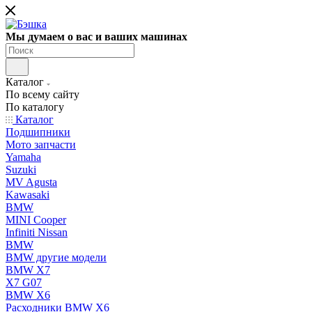
Мы думаем о вас и ваших машинах
Каталог
По всему сайту
По каталогу
Каталог
Подшипники
Мото запчасти
Yamaha
Suzuki
MV Agusta
Kawasaki
BMW
MINI Cooper
Infiniti Nissan
BMW
BMW другие модели
BMW X7
X7 G07
BMW X6
Расходники BMW X6