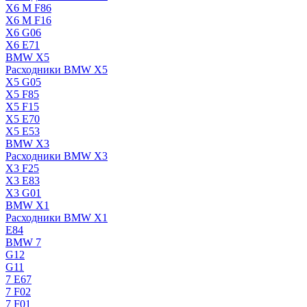
X6 M F86
X6 M F16
X6 G06
X6 E71
BMW X5
Расходники BMW X5
X5 G05
X5 F85
X5 F15
X5 E70
X5 E53
BMW X3
Расходники BMW X3
X3 F25
X3 E83
X3 G01
BMW X1
Расходники BMW X1
E84
BMW 7
G12
G11
7 Е67
7 F02
7 F01