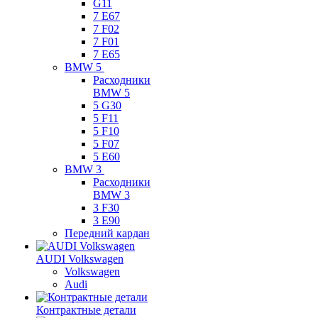
G11
7 Е67
7 F02
7 F01
7 E65
BMW 5
Расходники
BMW 5
5 G30
5 F11
5 F10
5 F07
5 E60
BMW 3
Расходники
BMW 3
3 F30
3 E90
Передний кардан
AUDI Volkswagen
Volkswagen
Audi
Контрактные детали