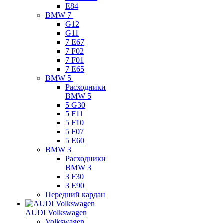
E84
BMW 7
G12
G11
7 Е67
7 F02
7 F01
7 E65
BMW 5
Расходники
BMW 5
5 G30
5 F11
5 F10
5 F07
5 E60
BMW 3
Расходники
BMW 3
3 F30
3 E90
Передний кардан
AUDI Volkswagen
Volkswagen