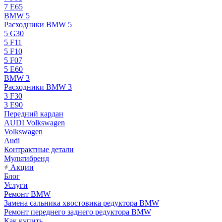
7 E65
BMW 5
Расходники BMW 5
5 G30
5 F11
5 F10
5 F07
5 E60
BMW 3
Расходники BMW 3
3 F30
3 E90
Передний кардан
AUDI Volkswagen
Volkswagen
Audi
Контрактные детали
Мультибренд
Акции
Блог
Услуги
Ремонт BMW
Замена сальника хвостовика редуктора BMW
Ремонт переднего заднего редуктора BMW
Как купить