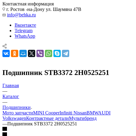
Контактная информация
г. Ростов -на-Дону ул. Шаумяна 47В
info@behka.ru
Вконтакте
Telegram
WhatsApp
Подшипник STB3372 2H0525251
Главная
—
Каталог
—
Подшипники
Мото запчасти
MINI Cooper
Infiniti Nissan
BMW
AUDI
Volkswagen
Контрактные детали
Мультибренд
—
Подшипник STB3372 2H0525251