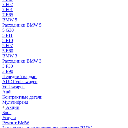
7 F02
7 F01
7 E65
BMW 5
Расходники BMW 5
5 G30
5 F11
5 F10
5 F07
5 E60
BMW 3
Расходники BMW 3
3 F30
3 E90
Передний кардан
AUDI Volkswagen
Volkswagen
Audi
Контрактные детали
Мультибренд
Акции
Блог
Услуги
Ремонт BMW
Замена сальника хвостовика редуктора BMW