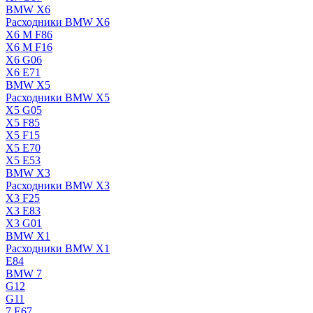
BMW X6
Расходники BMW X6
X6 M F86
X6 M F16
X6 G06
X6 E71
BMW X5
Расходники BMW X5
X5 G05
X5 F85
X5 F15
X5 E70
X5 E53
BMW X3
Расходники BMW X3
X3 F25
X3 E83
X3 G01
BMW X1
Расходники BMW X1
E84
BMW 7
G12
G11
7 Е67