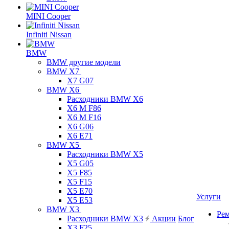
MINI Cooper
Infiniti Nissan
BMW
BMW другие модели
BMW X7
X7 G07
BMW X6
Расходники BMW X6
X6 M F86
X6 M F16
X6 G06
X6 E71
BMW X5
Расходники BMW X5
X5 G05
X5 F85
X5 F15
X5 E70
Услуги
X5 E53
BMW X3
Ре
Расходники BMW X3
Акции
Блог
X3 F25