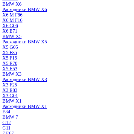
BMW X6
Расходники BMW X6
X6 M F86
X6 M F16
X6 G06
X6 E71
BMW X5
Расходники BMW X5
X5 G05
X5 F85
X5 F15
X5 E70
X5 E53
BMW X3
Расходники BMW X3
X3 F25
X3 E83
X3 G01
BMW X1
Расходники BMW X1
E84
BMW 7
G12
G11
7 Е67