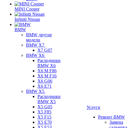
MINI Cooper
Infiniti Nissan
BMW
BMW другие
модели
BMW X7
X7 G07
BMW X6
Расходники
BMW X6
X6 M F86
X6 M F16
X6 G06
X6 E71
BMW X5
Расходники
BMW X5
X5 G05
Услуги
X5 F85
X5 F15
Ремонт BMW
X5 E70
Замена
X5 E53
сальника