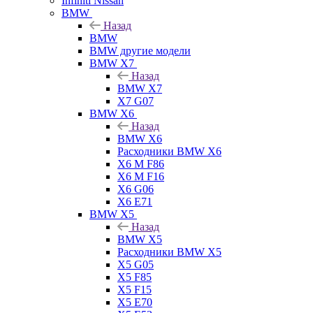
Infiniti Nissan
BMW
Назад
BMW
BMW другие модели
BMW X7
Назад
BMW X7
X7 G07
BMW X6
Назад
BMW X6
Расходники BMW X6
X6 M F86
X6 M F16
X6 G06
X6 E71
BMW X5
Назад
BMW X5
Расходники BMW X5
X5 G05
X5 F85
X5 F15
X5 E70