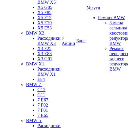
BMW X5
X5 G05
Услуги
X5 F85
X5 F15
Ремонт BMW
X5 E70
Замена
X5 E53
сальника
BMW X3
хвостови
Расходники
редуктор
Блог
BMW X3
Акции
BMW
X3 F25
Ремонт
X3 E83
переднег
X3 G01
заднего
BMW X1
редуктор
Расходники
BMW
BMW X1
E84
BMW 7
G12
G11
7 Е67
7 F02
7 F01
7 E65
BMW 5
Расходники