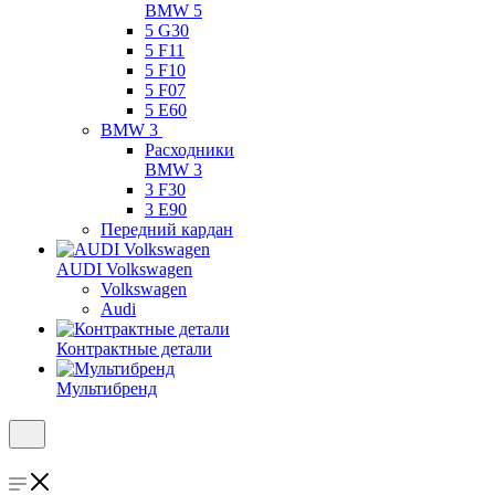
BMW 5
5 G30
5 F11
5 F10
5 F07
5 E60
BMW 3
Расходники
BMW 3
3 F30
3 E90
Передний кардан
AUDI Volkswagen
Volkswagen
Audi
Контрактные детали
Мультибренд