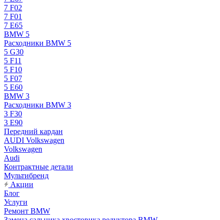
7 F02
7 F01
7 E65
BMW 5
Расходники BMW 5
5 G30
5 F11
5 F10
5 F07
5 E60
BMW 3
Расходники BMW 3
3 F30
3 E90
Передний кардан
AUDI Volkswagen
Volkswagen
Audi
Контрактные детали
Мультибренд
Акции
Блог
Услуги
Ремонт BMW
Замена сальника хвостовика редуктора BMW