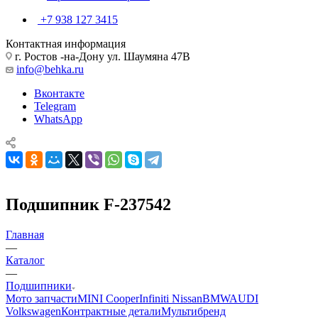
+7 938 127 3415
Контактная информация
г. Ростов -на-Дону ул. Шаумяна 47В
info@behka.ru
Вконтакте
Telegram
WhatsApp
Подшипник F-237542
Главная
—
Каталог
—
Подшипники
Мото запчасти
MINI Cooper
Infiniti Nissan
BMW
AUDI
Volkswagen
Контрактные детали
Мультибренд