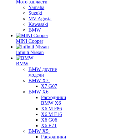
Мото запчасти
Yamaha
Suzuki
MV Agusta
Kawasaki
BMW
MINI Cooper
Infiniti Nissan
BMW
BMW другие
модели
BMW X7
X7 G07
BMW X6
Расходники
BMW X6
X6 M F86
X6 M F16
X6 G06
X6 E71
BMW X5
Расходники