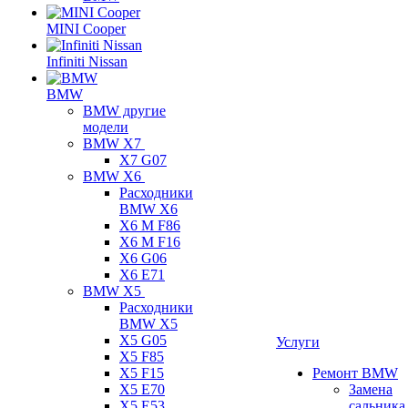
MINI Cooper
Infiniti Nissan
BMW
BMW другие
модели
BMW X7
X7 G07
BMW X6
Расходники
BMW X6
X6 M F86
X6 M F16
X6 G06
X6 E71
BMW X5
Расходники
BMW X5
X5 G05
Услуги
X5 F85
X5 F15
Ремонт BMW
X5 E70
Замена
X5 E53
сальника