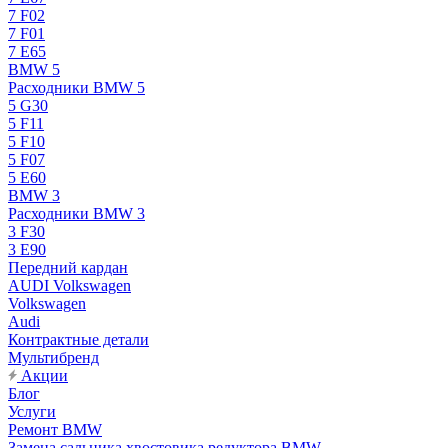
7 F02
7 F01
7 E65
BMW 5
Расходники BMW 5
5 G30
5 F11
5 F10
5 F07
5 E60
BMW 3
Расходники BMW 3
3 F30
3 E90
Передний кардан
AUDI Volkswagen
Volkswagen
Audi
Контрактные детали
Мультибренд
Акции
Блог
Услуги
Ремонт BMW
Замена сальника хвостовика редуктора BMW