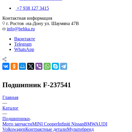
+7 938 127 3415
Контактная информация
г. Ростов -на-Дону ул. Шаумяна 47В
info@behka.ru
Вконтакте
Telegram
WhatsApp
Подшипник F-237541
Главная
—
Каталог
—
Подшипники
Мото запчасти
MINI Cooper
Infiniti Nissan
BMW
AUDI
Volkswagen
Контрактные детали
Мультибренд