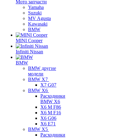
Мото запчасти
Yamaha
Suzuki
MV Agusta
Kawasaki
BMW
MINI Cooper
Infiniti Nissan
BMW
BMW другие
модели
BMW X7
X7 G07
BMW X6
Расходники
BMW X6
X6 M F86
X6 M F16
X6 G06
X6 E71
BMW X5
Расходники