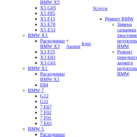
BMW X5
X5 G05
Услуги
X5 F85
X5 F15
Ремонт BMW
X5 E70
Замена
X5 E53
сальника
BMW X3
хвостови
Расходники
редуктор
Блог
BMW X3
Акции
BMW
X3 F25
Ремонт
X3 E83
переднег
X3 G01
заднего
BMW X1
редуктор
Расходники
BMW
BMW X1
E84
BMW 7
G12
G11
7 Е67
7 F02
7 F01
7 E65
BMW 5
Расходники