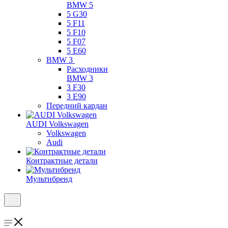
BMW 5
5 G30
5 F11
5 F10
5 F07
5 E60
BMW 3
Расходники
BMW 3
3 F30
3 E90
Передний кардан
AUDI Volkswagen
Volkswagen
Audi
Контрактные детали
Мультибренд