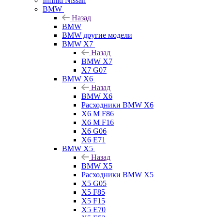
Infiniti Nissan
BMW
Назад
BMW
BMW другие модели
BMW X7
Назад
BMW X7
X7 G07
BMW X6
Назад
BMW X6
Расходники BMW X6
X6 M F86
X6 M F16
X6 G06
X6 E71
BMW X5
Назад
BMW X5
Расходники BMW X5
X5 G05
X5 F85
X5 F15
X5 E70