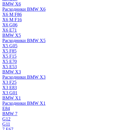
BMW X6
Расходники BMW X6
X6 M F86
X6 M F16
X6 G06
X6 E71
BMW X5
Расходники BMW X5
X5 G05
X5 F85
X5 F15
X5 E70
X5 E53
BMW X3
Расходники BMW X3
X3 F25
X3 E83
X3 G01
BMW X1
Расходники BMW X1
E84
BMW 7
G12
G11
7 Е67