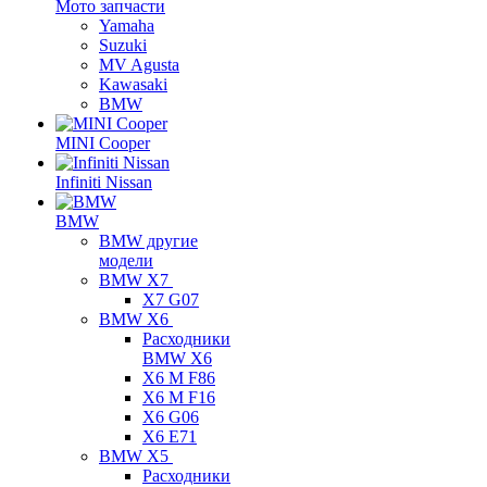
Мото запчасти
Yamaha
Suzuki
MV Agusta
Kawasaki
BMW
MINI Cooper
Infiniti Nissan
BMW
BMW другие
модели
BMW X7
X7 G07
BMW X6
Расходники
BMW X6
X6 M F86
X6 M F16
X6 G06
X6 E71
BMW X5
Расходники