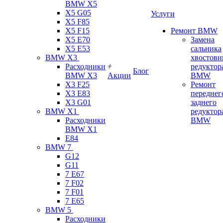
BMW X5
X5 G05
Услуги
X5 F85
X5 F15
Ремонт BMW
X5 E70
Замена
X5 E53
сальника
BMW X3
хвостови
Расходники
редуктор
Блог
BMW X3
Акции
BMW
X3 F25
Ремонт
X3 E83
переднег
X3 G01
заднего
BMW X1
редуктор
Расходники
BMW
BMW X1
E84
BMW 7
G12
G11
7 Е67
7 F02
7 F01
7 E65
BMW 5
Расходники