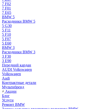
7 F02
7 F01
7 E65
BMW 5
Расходники BMW 5
5 G30
5 F11
5 F10
5 F07
5 E60
BMW 3
Расходники BMW 3
3 F30
3 E90
Передний кардан
AUDI Volkswagen
Volkswagen
Audi
Контрактные детали
Мультибренд
Акции
Блог
Услуги
Ремонт BMW
Замена сальника хвостовика редуктора BMW