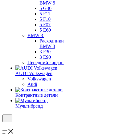
BMW 5
5 G30
5 F11
5 F10
5 F07
5 E60
BMW 3
Расходники
BMW 3
3 F30
3 E90
Передний кардан
AUDI Volkswagen
Volkswagen
Audi
Контрактные детали
Мультибренд