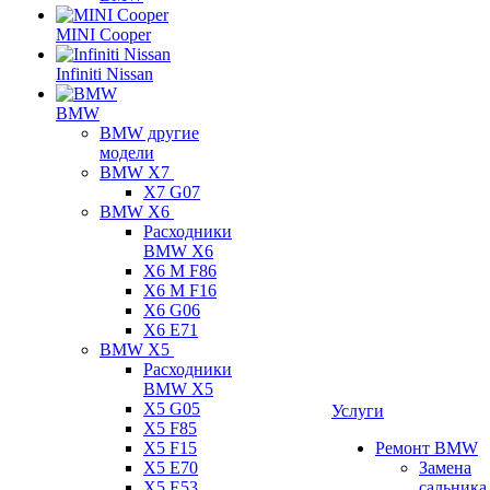
MINI Cooper
Infiniti Nissan
BMW
BMW другие
модели
BMW X7
X7 G07
BMW X6
Расходники
BMW X6
X6 M F86
X6 M F16
X6 G06
X6 E71
BMW X5
Расходники
BMW X5
X5 G05
Услуги
X5 F85
X5 F15
Ремонт BMW
X5 E70
Замена
X5 E53
сальника