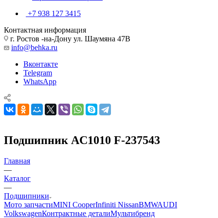
+7 938 127 3415
Контактная информация
г. Ростов -на-Дону ул. Шаумяна 47В
info@behka.ru
Вконтакте
Telegram
WhatsApp
Подшипник AC1010 F-237543
Главная
—
Каталог
—
Подшипники
Мото запчасти
MINI Cooper
Infiniti Nissan
BMW
AUDI
Volkswagen
Контрактные детали
Мультибренд