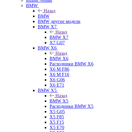
Infiniti Nissan
BMW
Назад
BMW
BMW другие модели
BMW X7
Назад
BMW X7
X7 G07
BMW X6
Назад
BMW X6
Расходники BMW X6
X6 M F86
X6 M F16
X6 G06
X6 E71
BMW X5
Назад
BMW X5
Расходники BMW X5
X5 G05
X5 F85
X5 F15
X5 E70