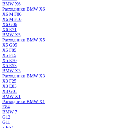
BMW X6
Расходники BMW X6
X6 M F86
X6 M F16
X6 G06
X6 E71
BMW X5
Расходники BMW X5
X5 G05
X5 F85
X5 F15
X5 E70
X5 E53
BMW X3
Расходники BMW X3
X3 F25
X3 E83
X3 G01
BMW X1
Расходники BMW X1
E84
BMW 7
G12
G11
7 Е67