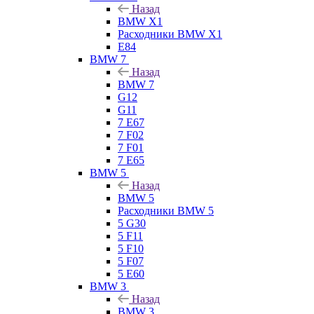
Назад
BMW X1
Расходники BMW X1
E84
BMW 7
Назад
BMW 7
G12
G11
7 Е67
7 F02
7 F01
7 E65
BMW 5
Назад
BMW 5
Расходники BMW 5
5 G30
5 F11
5 F10
5 F07
5 E60
BMW 3
Назад
BMW 3