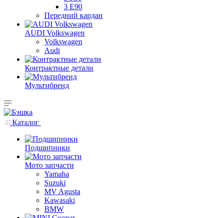
3 E90
Передний кардан
AUDI Volkswagen
Volkswagen
Audi
Контрактные детали
Мультибренд
Каталог
Подшипники
Мото запчасти
Yamaha
Suzuki
MV Agusta
Kawasaki
BMW