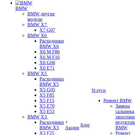
BMW
BMW другие
модели
BMW X7
X7 G07
BMW X6
Расходники
BMW X6
X6 M F86
X6 M F16
X6 G06
X6 E71
BMW X5
Расходники
BMW X5
X5 G05
Услуги
X5 F85
X5 F15
Ремонт BMW
X5 E70
Замена
X5 E53
сальника
BMW X3
хвостови
Расходники
редуктор
Блог
BMW X3
Акции
BMW
X3 F25
Ремонт