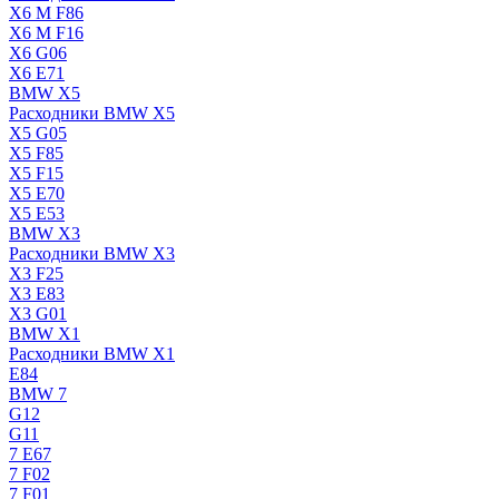
X6 M F86
X6 M F16
X6 G06
X6 E71
BMW X5
Расходники BMW X5
X5 G05
X5 F85
X5 F15
X5 E70
X5 E53
BMW X3
Расходники BMW X3
X3 F25
X3 E83
X3 G01
BMW X1
Расходники BMW X1
E84
BMW 7
G12
G11
7 Е67
7 F02
7 F01