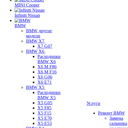
MINI Cooper
Infiniti Nissan
BMW
BMW другие
модели
BMW X7
X7 G07
BMW X6
Расходники
BMW X6
X6 M F86
X6 M F16
X6 G06
X6 E71
BMW X5
Расходники
BMW X5
X5 G05
Услуги
X5 F85
X5 F15
Ремонт BMW
X5 E70
Замена
X5 E53
сальника