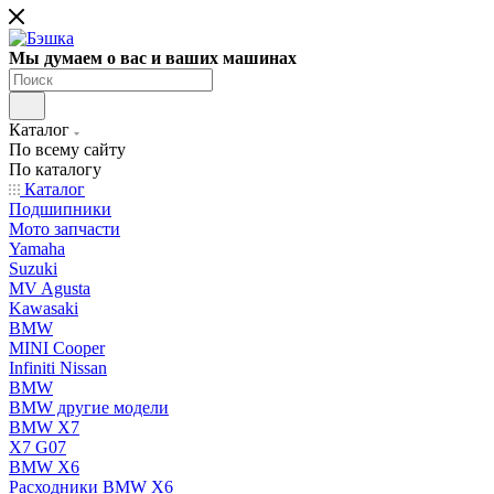
Мы думаем о вас и ваших машинах
Каталог
По всему сайту
По каталогу
Каталог
Подшипники
Мото запчасти
Yamaha
Suzuki
MV Agusta
Kawasaki
BMW
MINI Cooper
Infiniti Nissan
BMW
BMW другие модели
BMW X7
X7 G07
BMW X6
Расходники BMW X6