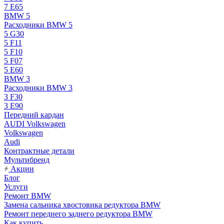
7 E65
BMW 5
Расходники BMW 5
5 G30
5 F11
5 F10
5 F07
5 E60
BMW 3
Расходники BMW 3
3 F30
3 E90
Передний кардан
AUDI Volkswagen
Volkswagen
Audi
Контрактные детали
Мультибренд
Акции
Блог
Услуги
Ремонт BMW
Замена сальника хвостовика редуктора BMW
Ремонт переднего заднего редуктора BMW
Как купить