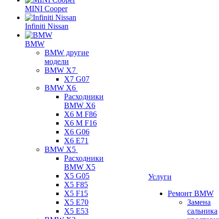
MINI Cooper
Infiniti Nissan
BMW
BMW другие
модели
BMW X7
X7 G07
BMW X6
Расходники
BMW X6
X6 M F86
X6 M F16
X6 G06
X6 E71
BMW X5
Расходники
BMW X5
X5 G05
Услуги
X5 F85
X5 F15
Ремонт BMW
X5 E70
Замена
X5 E53
сальника