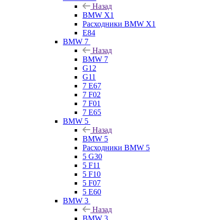
Назад
BMW X1
Расходники BMW X1
E84
BMW 7
Назад
BMW 7
G12
G11
7 Е67
7 F02
7 F01
7 E65
BMW 5
Назад
BMW 5
Расходники BMW 5
5 G30
5 F11
5 F10
5 F07
5 E60
BMW 3
Назад
BMW 3