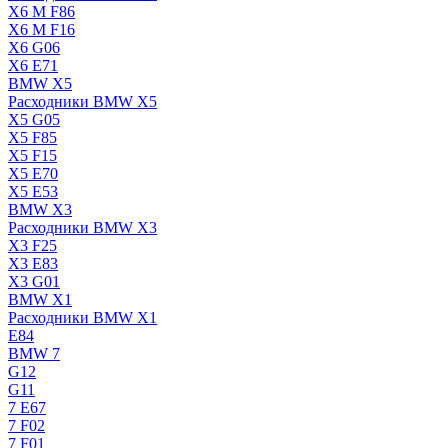
X6 M F86
X6 M F16
X6 G06
X6 E71
BMW X5
Расходники BMW X5
X5 G05
X5 F85
X5 F15
X5 E70
X5 E53
BMW X3
Расходники BMW X3
X3 F25
X3 E83
X3 G01
BMW X1
Расходники BMW X1
E84
BMW 7
G12
G11
7 Е67
7 F02
7 F01