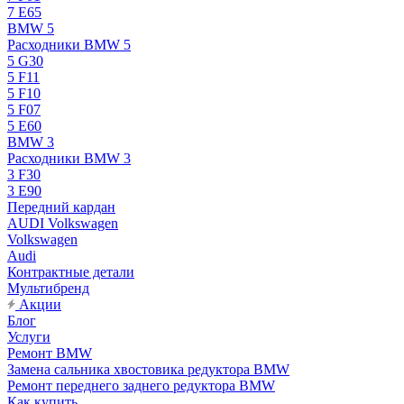
7 E65
BMW 5
Расходники BMW 5
5 G30
5 F11
5 F10
5 F07
5 E60
BMW 3
Расходники BMW 3
3 F30
3 E90
Передний кардан
AUDI Volkswagen
Volkswagen
Audi
Контрактные детали
Мультибренд
Акции
Блог
Услуги
Ремонт BMW
Замена сальника хвостовика редуктора BMW
Ремонт переднего заднего редуктора BMW
Как купить