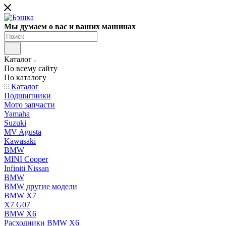
Мы думаем о вас и ваших машинах
Каталог
По всему сайту
По каталогу
Каталог
Подшипники
Мото запчасти
Yamaha
Suzuki
MV Agusta
Kawasaki
BMW
MINI Cooper
Infiniti Nissan
BMW
BMW другие модели
BMW X7
X7 G07
BMW X6
Расходники BMW X6