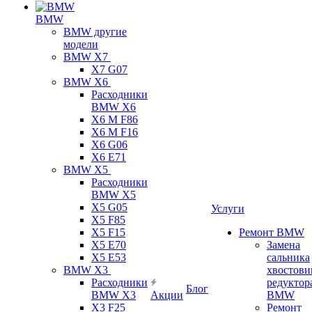
BMW
BMW другие
модели
BMW X7
X7 G07
BMW X6
Расходники
BMW X6
X6 M F86
X6 M F16
X6 G06
X6 E71
BMW X5
Расходники
BMW X5
X5 G05
Услуги
X5 F85
X5 F15
Ремонт BMW
X5 E70
Замена
X5 E53
сальника
BMW X3
хвостови
Расходники
редуктор
Блог
BMW X3
Акции
BMW
X3 F25
Ремонт