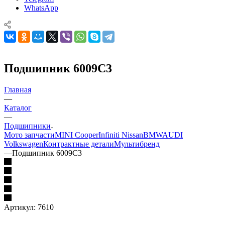
WhatsApp
Подшипник 6009C3
Главная
—
Каталог
—
Подшипники
Мото запчасти
MINI Cooper
Infiniti Nissan
BMW
AUDI
Volkswagen
Контрактные детали
Мультибренд
—
Подшипник 6009C3
Артикул:
7610