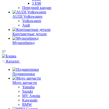
3 E90
Передний кардан
AUDI Volkswagen
Volkswagen
Audi
Контрактные детали
Мультибренд
Каталог
Подшипники
Мото запчасти
Yamaha
Suzuki
MV Agusta
Kawasaki
BMW