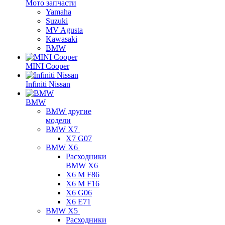
Мото запчасти
Yamaha
Suzuki
MV Agusta
Kawasaki
BMW
MINI Cooper
Infiniti Nissan
BMW
BMW другие
модели
BMW X7
X7 G07
BMW X6
Расходники
BMW X6
X6 M F86
X6 M F16
X6 G06
X6 E71
BMW X5
Расходники