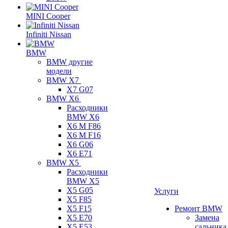
MINI Cooper
Infiniti Nissan
BMW
BMW другие
модели
BMW X7
X7 G07
BMW X6
Расходники
BMW X6
X6 M F86
X6 M F16
X6 G06
X6 E71
BMW X5
Расходники
BMW X5
X5 G05
Услуги
X5 F85
X5 F15
Ремонт BMW
X5 E70
Замена
X5 E53
сальника