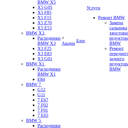
BMW X5
X5 G05
Услуги
X5 F85
X5 F15
Ремонт BMW
X5 E70
Замена
X5 E53
сальника
BMW X3
хвостови
Расходники
редуктор
Блог
BMW X3
Акции
BMW
X3 F25
Ремонт
X3 E83
переднег
X3 G01
заднего
BMW X1
редуктор
Расходники
BMW
BMW X1
E84
BMW 7
G12
G11
7 Е67
7 F02
7 F01
7 E65
BMW 5
Расходники