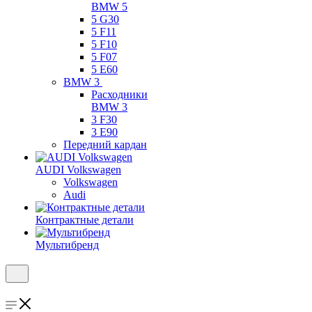
BMW 5
5 G30
5 F11
5 F10
5 F07
5 E60
BMW 3
Расходники
BMW 3
3 F30
3 E90
Передний кардан
AUDI Volkswagen
Volkswagen
Audi
Контрактные детали
Мультибренд