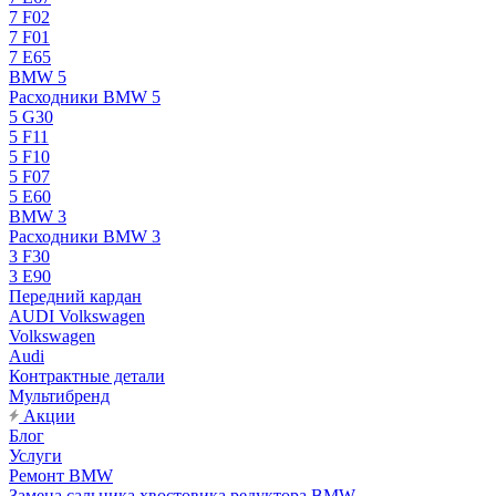
7 F02
7 F01
7 E65
BMW 5
Расходники BMW 5
5 G30
5 F11
5 F10
5 F07
5 E60
BMW 3
Расходники BMW 3
3 F30
3 E90
Передний кардан
AUDI Volkswagen
Volkswagen
Audi
Контрактные детали
Мультибренд
Акции
Блог
Услуги
Ремонт BMW
Замена сальника хвостовика редуктора BMW