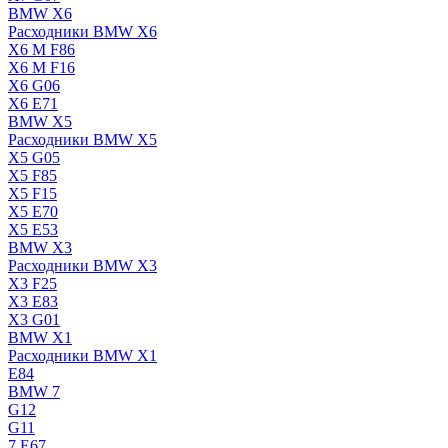
BMW X6
Расходники BMW X6
X6 M F86
X6 M F16
X6 G06
X6 E71
BMW X5
Расходники BMW X5
X5 G05
X5 F85
X5 F15
X5 E70
X5 E53
BMW X3
Расходники BMW X3
X3 F25
X3 E83
X3 G01
BMW X1
Расходники BMW X1
E84
BMW 7
G12
G11
7 Е67