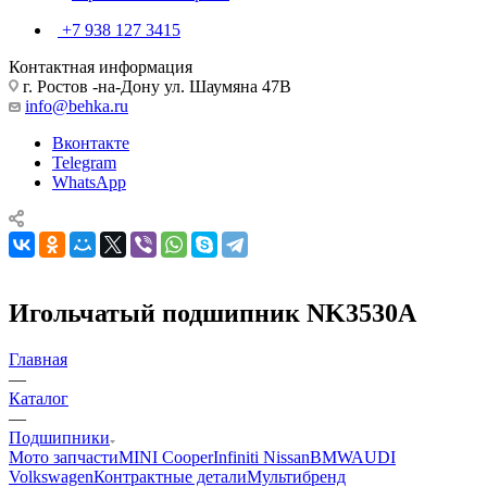
+7 938 127 3415
Контактная информация
г. Ростов -на-Дону ул. Шаумяна 47В
info@behka.ru
Вконтакте
Telegram
WhatsApp
Игольчатый подшипник NK3530A
Главная
—
Каталог
—
Подшипники
Мото запчасти
MINI Cooper
Infiniti Nissan
BMW
AUDI
Volkswagen
Контрактные детали
Мультибренд