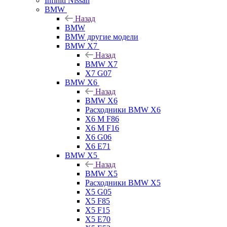
Infiniti Nissan
BMW
Назад
BMW
BMW другие модели
BMW X7
Назад
BMW X7
X7 G07
BMW X6
Назад
BMW X6
Расходники BMW X6
X6 M F86
X6 M F16
X6 G06
X6 E71
BMW X5
Назад
BMW X5
Расходники BMW X5
X5 G05
X5 F85
X5 F15
X5 E70