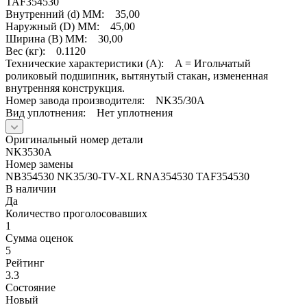
TAF354530
Внутренний (d) ММ: 35,00
Наружный (D) ММ: 45,00
Ширина (B) MM: 30,00
Вес (кг): 0.1120
Технические характеристики (A): A = Игольчатый
роликовый подшипник, вытянутый стакан, измененная
внутренняя конструкция.
Номер завода производителя: NK35/30A
Вид уплотнения: Нет уплотнения
Оригинальный номер детали
NK3530A
Номер замены
NB354530 NK35/30-TV-XL RNA354530 TAF354530
В наличии
Да
Количество проголосовавших
1
Сумма оценок
5
Рейтинг
3.3
Состояние
Новый