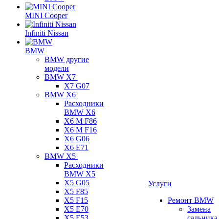
MINI Cooper
Infiniti Nissan
BMW
BMW другие
модели
BMW X7
X7 G07
BMW X6
Расходники
BMW X6
X6 M F86
X6 M F16
X6 G06
X6 E71
BMW X5
Расходники
BMW X5
X5 G05
Услуги
X5 F85
X5 F15
Ремонт BMW
X5 E70
Замена
X5 E53
сальника