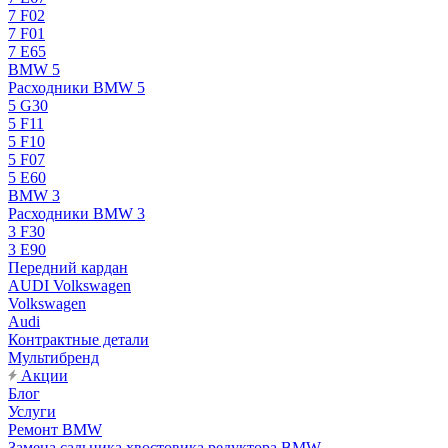
7 F02
7 F01
7 E65
BMW 5
Расходники BMW 5
5 G30
5 F11
5 F10
5 F07
5 E60
BMW 3
Расходники BMW 3
3 F30
3 E90
Передний кардан
AUDI Volkswagen
Volkswagen
Audi
Контрактные детали
Мультибренд
Акции
Блог
Услуги
Ремонт BMW
Замена сальника хвостовика редуктора BMW