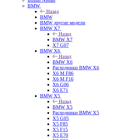
Infiniti Nissan
BMW
Назад
BMW
BMW другие модели
BMW X7
Назад
BMW X7
X7 G07
BMW X6
Назад
BMW X6
Расходники BMW X6
X6 M F86
X6 M F16
X6 G06
X6 E71
BMW X5
Назад
BMW X5
Расходники BMW X5
X5 G05
X5 F85
X5 F15
X5 E70