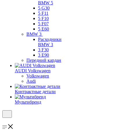
BMW 5
5 G30
5 F11
5 F10
5 F07
5 E60
BMW 3
Расходники
BMW 3
3 F30
3 E90
Передний кардан
AUDI Volkswagen
Volkswagen
Audi
Контрактные детали
Мультибренд