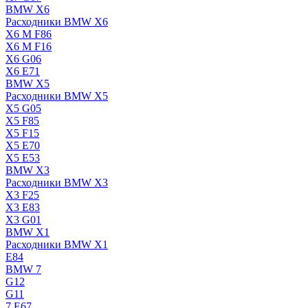
BMW X6
Расходники BMW X6
X6 M F86
X6 M F16
X6 G06
X6 E71
BMW X5
Расходники BMW X5
X5 G05
X5 F85
X5 F15
X5 E70
X5 E53
BMW X3
Расходники BMW X3
X3 F25
X3 E83
X3 G01
BMW X1
Расходники BMW X1
E84
BMW 7
G12
G11
7 Е67