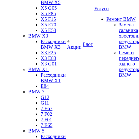
BMW X5
X5 G05
Услуги
X5 F85
X5 F15
Ремонт BMW
X5 E70
Замена
X5 E53
сальника
BMW X3
хвостови
Расходники
редуктор
Блог
BMW X3
Акции
BMW
X3 F25
Ремонт
X3 E83
переднег
X3 G01
заднего
BMW X1
редуктор
Расходники
BMW
BMW X1
E84
BMW 7
G12
G11
7 Е67
7 F02
7 F01
7 E65
BMW 5
Расходники