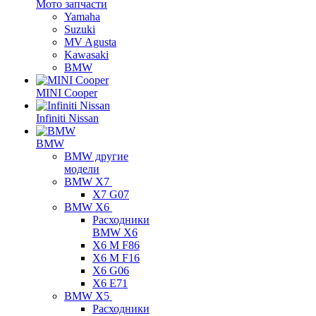
Мото запчасти
Yamaha
Suzuki
MV Agusta
Kawasaki
BMW
MINI Cooper
Infiniti Nissan
BMW
BMW другие
модели
BMW X7
X7 G07
BMW X6
Расходники
BMW X6
X6 M F86
X6 M F16
X6 G06
X6 E71
BMW X5
Расходники