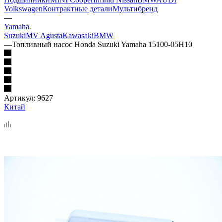
Volkswagen
Контрактные детали
Мультибренд
—
Yamaha
Suzuki
MV Agusta
Kawasaki
BMW
—
Топливный насос Honda Suzuki Yamaha 15100-05H10
Артикул:
9627
Китай