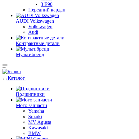
3 E90
Передний кардан
AUDI Volkswagen
Volkswagen
Audi
Контрактные детали
Мультибренд
Каталог
Подшипники
Мото запчасти
Yamaha
Suzuki
MV Agusta
Kawasaki
BMW