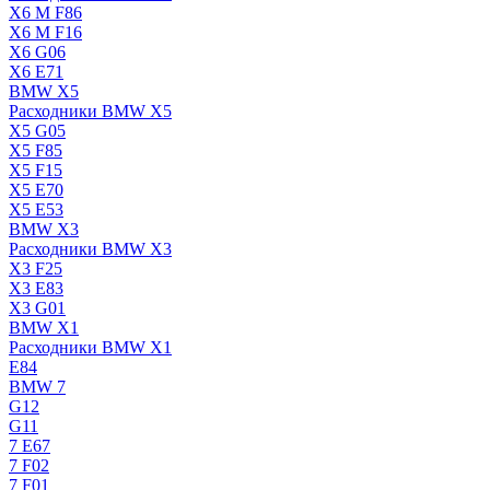
X6 M F86
X6 M F16
X6 G06
X6 E71
BMW X5
Расходники BMW X5
X5 G05
X5 F85
X5 F15
X5 E70
X5 E53
BMW X3
Расходники BMW X3
X3 F25
X3 E83
X3 G01
BMW X1
Расходники BMW X1
E84
BMW 7
G12
G11
7 Е67
7 F02
7 F01