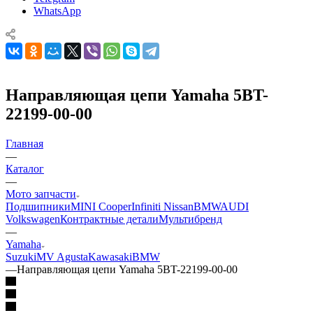
WhatsApp
Направляющая цепи Yamaha 5BT-
22199-00-00
Главная
—
Каталог
—
Мото запчасти
Подшипники
MINI Cooper
Infiniti Nissan
BMW
AUDI
Volkswagen
Контрактные детали
Мультибренд
—
Yamaha
Suzuki
MV Agusta
Kawasaki
BMW
—
Направляющая цепи Yamaha 5BT-22199-00-00