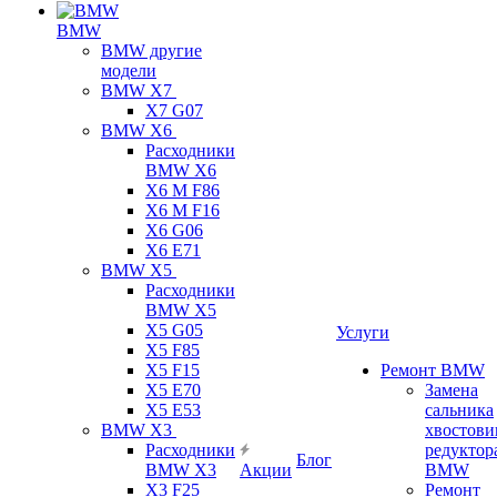
BMW
BMW другие
модели
BMW X7
X7 G07
BMW X6
Расходники
BMW X6
X6 M F86
X6 M F16
X6 G06
X6 E71
BMW X5
Расходники
BMW X5
X5 G05
Услуги
X5 F85
X5 F15
Ремонт BMW
X5 E70
Замена
X5 E53
сальника
BMW X3
хвостови
Расходники
редуктор
Блог
BMW X3
Акции
BMW
X3 F25
Ремонт