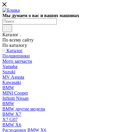
Мы думаем о вас и ваших машинах
Каталог
По всему сайту
По каталогу
Каталог
Подшипники
Мото запчасти
Yamaha
Suzuki
MV Agusta
Kawasaki
BMW
MINI Cooper
Infiniti Nissan
BMW
BMW другие модели
BMW X7
X7 G07
BMW X6
Расходники BMW X6