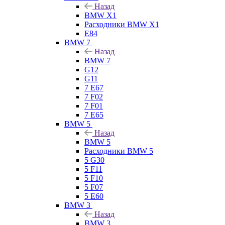
Назад
BMW X1
Расходники BMW X1
E84
BMW 7
Назад
BMW 7
G12
G11
7 Е67
7 F02
7 F01
7 E65
BMW 5
Назад
BMW 5
Расходники BMW 5
5 G30
5 F11
5 F10
5 F07
5 E60
BMW 3
Назад
BMW 3