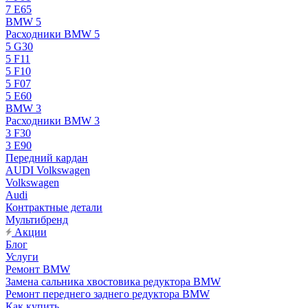
7 E65
BMW 5
Расходники BMW 5
5 G30
5 F11
5 F10
5 F07
5 E60
BMW 3
Расходники BMW 3
3 F30
3 E90
Передний кардан
AUDI Volkswagen
Volkswagen
Audi
Контрактные детали
Мультибренд
Акции
Блог
Услуги
Ремонт BMW
Замена сальника хвостовика редуктора BMW
Ремонт переднего заднего редуктора BMW
Как купить