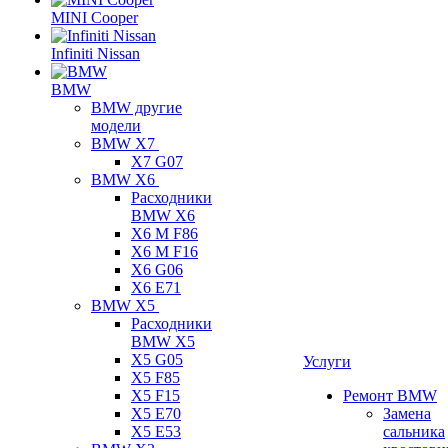
MINI Cooper
Infiniti Nissan
BMW
BMW другие
модели
BMW X7
X7 G07
BMW X6
Расходники
BMW X6
X6 M F86
X6 M F16
X6 G06
X6 E71
BMW X5
Расходники
BMW X5
X5 G05
Услуги
X5 F85
X5 F15
Ремонт BMW
X5 E70
Замена
X5 E53
сальника