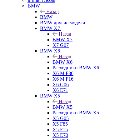
Infiniti Nissan
BMW
Назад
BMW
BMW другие модели
BMW X7
Назад
BMW X7
X7 G07
BMW X6
Назад
BMW X6
Расходники BMW X6
X6 M F86
X6 M F16
X6 G06
X6 E71
BMW X5
Назад
BMW X5
Расходники BMW X5
X5 G05
X5 F85
X5 F15
X5 E70