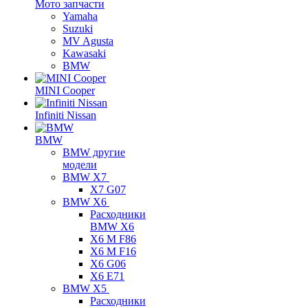
Мото запчасти
Yamaha
Suzuki
MV Agusta
Kawasaki
BMW
MINI Cooper
Infiniti Nissan
BMW
BMW другие
модели
BMW X7
X7 G07
BMW X6
Расходники
BMW X6
X6 M F86
X6 M F16
X6 G06
X6 E71
BMW X5
Расходники