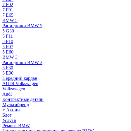
7 F02
7 F01
7 E65
BMW 5
Расходники BMW 5
5 G30
5 F11
5 F10
5 F07
5 E60
BMW 3
Расходники BMW 3
3 F30
3 E90
Передний кардан
AUDI Volkswagen
Volkswagen
Audi
Контрактные детали
Мультибренд
Акции
Блог
Услуги
Ремонт BMW
Замена сальника хвостовика редуктора BMW