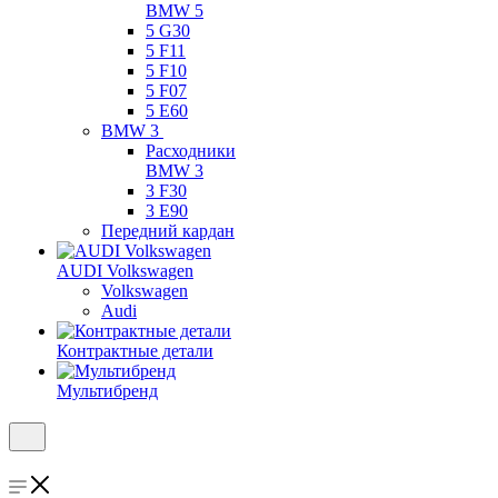
BMW 5
5 G30
5 F11
5 F10
5 F07
5 E60
BMW 3
Расходники
BMW 3
3 F30
3 E90
Передний кардан
AUDI Volkswagen
Volkswagen
Audi
Контрактные детали
Мультибренд