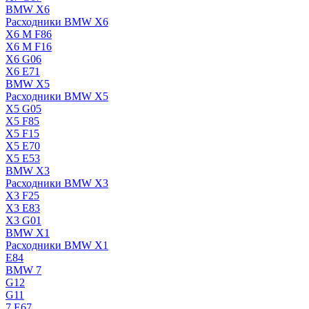
BMW X6
Расходники BMW X6
X6 M F86
X6 M F16
X6 G06
X6 E71
BMW X5
Расходники BMW X5
X5 G05
X5 F85
X5 F15
X5 E70
X5 E53
BMW X3
Расходники BMW X3
X3 F25
X3 E83
X3 G01
BMW X1
Расходники BMW X1
E84
BMW 7
G12
G11
7 Е67