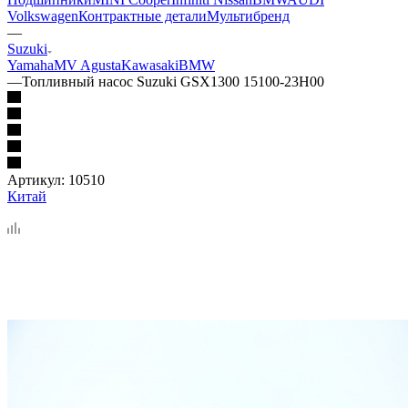
Volkswagen
Контрактные детали
Мультибренд
—
Suzuki
Yamaha
MV Agusta
Kawasaki
BMW
—
Топливный насос Suzuki GSX1300 15100-23H00
Артикул:
10510
Китай