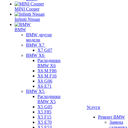
MINI Cooper
Infiniti Nissan
BMW
BMW другие
модели
BMW X7
X7 G07
BMW X6
Расходники
BMW X6
X6 M F86
X6 M F16
X6 G06
X6 E71
BMW X5
Расходники
BMW X5
X5 G05
Услуги
X5 F85
X5 F15
Ремонт BMW
X5 E70
Замена
X5 E53
сальника