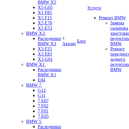
BMW X5
X5 G05
Услуги
X5 F85
X5 F15
Ремонт BMW
X5 E70
Замена
X5 E53
сальника
BMW X3
хвостови
Расходники
редуктор
Блог
BMW X3
Акции
BMW
X3 F25
Ремонт
X3 E83
переднег
X3 G01
заднего
BMW X1
редуктор
Расходники
BMW
BMW X1
E84
BMW 7
G12
G11
7 Е67
7 F02
7 F01
7 E65
BMW 5
Расходники