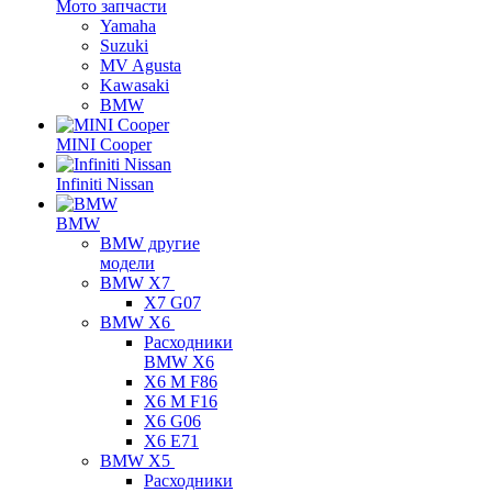
Мото запчасти
Yamaha
Suzuki
MV Agusta
Kawasaki
BMW
MINI Cooper
Infiniti Nissan
BMW
BMW другие
модели
BMW X7
X7 G07
BMW X6
Расходники
BMW X6
X6 M F86
X6 M F16
X6 G06
X6 E71
BMW X5
Расходники