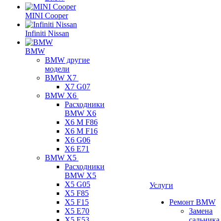
MINI Cooper
Infiniti Nissan
BMW
BMW другие
модели
BMW X7
X7 G07
BMW X6
Расходники
BMW X6
X6 M F86
X6 M F16
X6 G06
X6 E71
BMW X5
Расходники
BMW X5
X5 G05
Услуги
X5 F85
X5 F15
Ремонт BMW
X5 E70
Замена
X5 E53
сальника