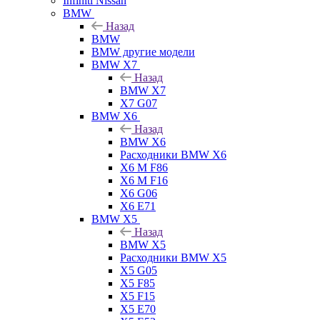
Infiniti Nissan
BMW
Назад
BMW
BMW другие модели
BMW X7
Назад
BMW X7
X7 G07
BMW X6
Назад
BMW X6
Расходники BMW X6
X6 M F86
X6 M F16
X6 G06
X6 E71
BMW X5
Назад
BMW X5
Расходники BMW X5
X5 G05
X5 F85
X5 F15
X5 E70