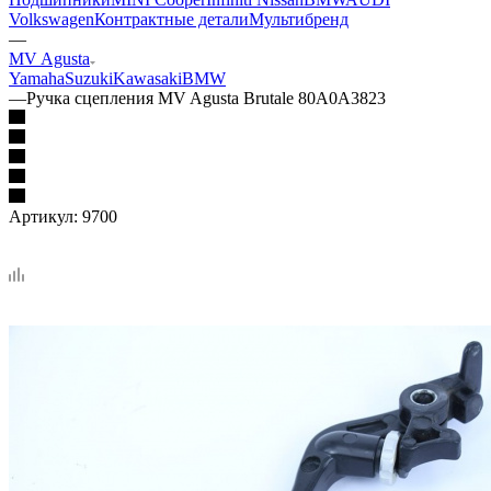
Volkswagen
Контрактные детали
Мультибренд
—
MV Agusta
Yamaha
Suzuki
Kawasaki
BMW
—
Ручка сцепления MV Agusta Brutale 80A0A3823
Артикул:
9700