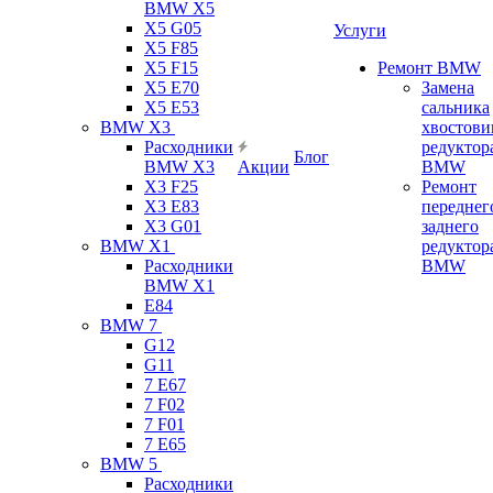
BMW X5
X5 G05
Услуги
X5 F85
X5 F15
Ремонт BMW
X5 E70
Замена
X5 E53
сальника
BMW X3
хвостови
Расходники
редуктор
Блог
BMW X3
Акции
BMW
X3 F25
Ремонт
X3 E83
переднег
X3 G01
заднего
BMW X1
редуктор
Расходники
BMW
BMW X1
E84
BMW 7
G12
G11
7 Е67
7 F02
7 F01
7 E65
BMW 5
Расходники