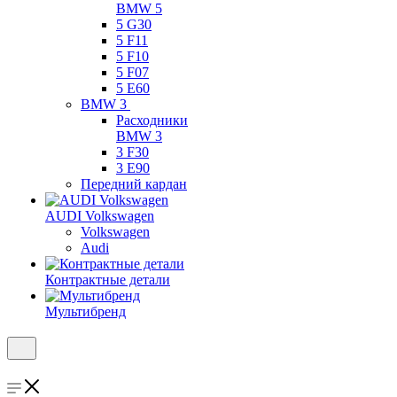
BMW 5
5 G30
5 F11
5 F10
5 F07
5 E60
BMW 3
Расходники
BMW 3
3 F30
3 E90
Передний кардан
AUDI Volkswagen
Volkswagen
Audi
Контрактные детали
Мультибренд