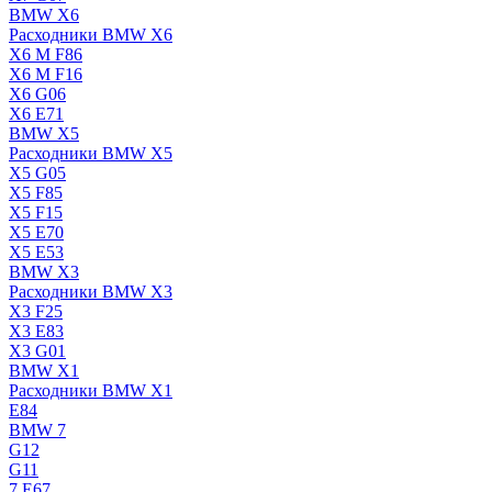
BMW X6
Расходники BMW X6
X6 M F86
X6 M F16
X6 G06
X6 E71
BMW X5
Расходники BMW X5
X5 G05
X5 F85
X5 F15
X5 E70
X5 E53
BMW X3
Расходники BMW X3
X3 F25
X3 E83
X3 G01
BMW X1
Расходники BMW X1
E84
BMW 7
G12
G11
7 Е67