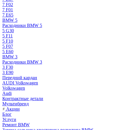
7 F02
7 F01
7 E65
BMW 5
Расходники BMW 5
5 G30
5 F11
5 F10
5 F07
5 E60
BMW 3
Расходники BMW 3
3 F30
3 E90
Передний кардан
AUDI Volkswagen
Volkswagen
Audi
Контрактные детали
Мультибренд
Акции
Блог
Услуги
Ремонт BMW
Замена сальника хвостовика редуктора BMW