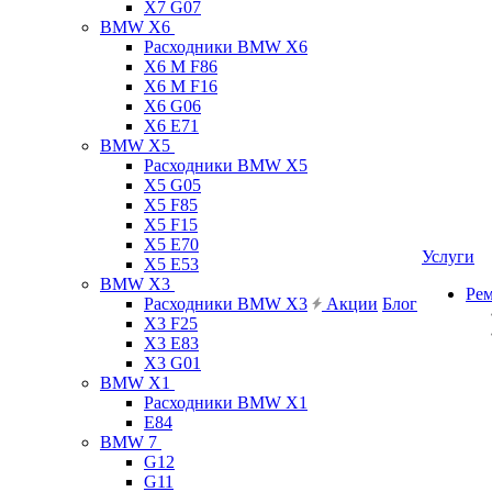
X7 G07
BMW X6
Расходники BMW X6
X6 M F86
X6 M F16
X6 G06
X6 E71
BMW X5
Расходники BMW X5
X5 G05
X5 F85
X5 F15
X5 E70
Услуги
X5 E53
BMW X3
Ре
Расходники BMW X3
Акции
Блог
X3 F25
X3 E83
X3 G01
BMW X1
Расходники BMW X1
E84
BMW 7
G12
G11