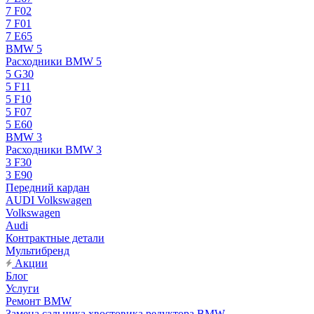
7 F02
7 F01
7 E65
BMW 5
Расходники BMW 5
5 G30
5 F11
5 F10
5 F07
5 E60
BMW 3
Расходники BMW 3
3 F30
3 E90
Передний кардан
AUDI Volkswagen
Volkswagen
Audi
Контрактные детали
Мультибренд
Акции
Блог
Услуги
Ремонт BMW
Замена сальника хвостовика редуктора BMW