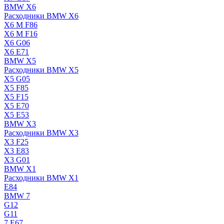
BMW X6
Расходники BMW X6
X6 M F86
X6 M F16
X6 G06
X6 E71
BMW X5
Расходники BMW X5
X5 G05
X5 F85
X5 F15
X5 E70
X5 E53
BMW X3
Расходники BMW X3
X3 F25
X3 E83
X3 G01
BMW X1
Расходники BMW X1
E84
BMW 7
G12
G11
7 Е67