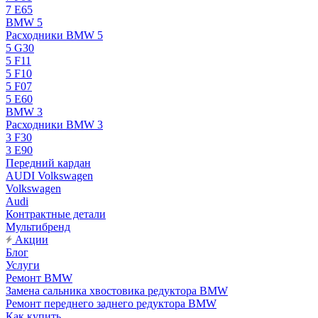
7 E65
BMW 5
Расходники BMW 5
5 G30
5 F11
5 F10
5 F07
5 E60
BMW 3
Расходники BMW 3
3 F30
3 E90
Передний кардан
AUDI Volkswagen
Volkswagen
Audi
Контрактные детали
Мультибренд
Акции
Блог
Услуги
Ремонт BMW
Замена сальника хвостовика редуктора BMW
Ремонт переднего заднего редуктора BMW
Как купить