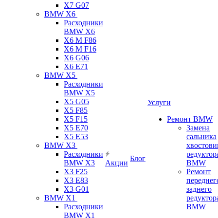
X7 G07
BMW X6
Расходники
BMW X6
X6 M F86
X6 M F16
X6 G06
X6 E71
BMW X5
Расходники
BMW X5
X5 G05
Услуги
X5 F85
X5 F15
Ремонт BMW
X5 E70
Замена
X5 E53
сальника
BMW X3
хвостови
Расходники
редуктор
Блог
BMW X3
Акции
BMW
X3 F25
Ремонт
X3 E83
переднег
X3 G01
заднего
BMW X1
редуктор
Расходники
BMW
BMW X1