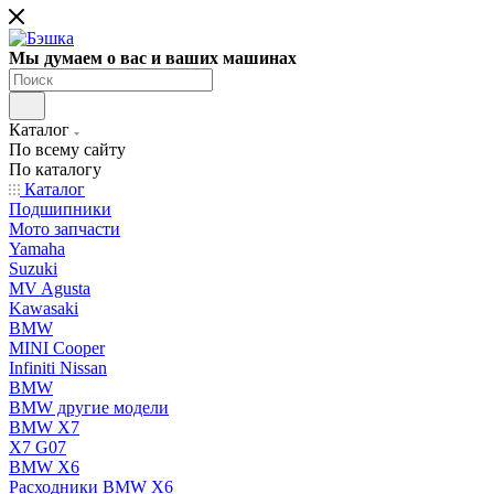
Мы думаем о вас и ваших машинах
Каталог
По всему сайту
По каталогу
Каталог
Подшипники
Мото запчасти
Yamaha
Suzuki
MV Agusta
Kawasaki
BMW
MINI Cooper
Infiniti Nissan
BMW
BMW другие модели
BMW X7
X7 G07
BMW X6
Расходники BMW X6