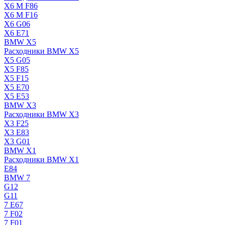
X6 M F86
X6 M F16
X6 G06
X6 E71
BMW X5
Расходники BMW X5
X5 G05
X5 F85
X5 F15
X5 E70
X5 E53
BMW X3
Расходники BMW X3
X3 F25
X3 E83
X3 G01
BMW X1
Расходники BMW X1
E84
BMW 7
G12
G11
7 Е67
7 F02
7 F01