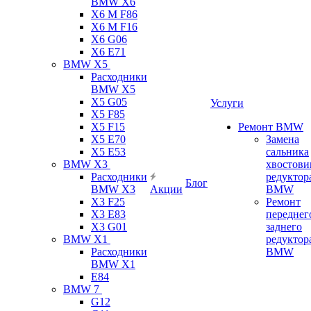
BMW X6
X6 M F86
X6 M F16
X6 G06
X6 E71
BMW X5
Расходники
BMW X5
X5 G05
Услуги
X5 F85
X5 F15
Ремонт BMW
X5 E70
Замена
X5 E53
сальника
BMW X3
хвостови
Расходники
редуктор
Блог
BMW X3
Акции
BMW
X3 F25
Ремонт
X3 E83
переднег
X3 G01
заднего
BMW X1
редуктор
Расходники
BMW
BMW X1
E84
BMW 7
G12