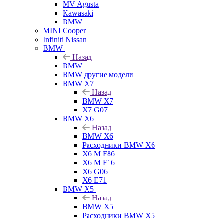
MV Agusta
Kawasaki
BMW
MINI Cooper
Infiniti Nissan
BMW
Назад
BMW
BMW другие модели
BMW X7
Назад
BMW X7
X7 G07
BMW X6
Назад
BMW X6
Расходники BMW X6
X6 M F86
X6 M F16
X6 G06
X6 E71
BMW X5
Назад
BMW X5
Расходники BMW X5