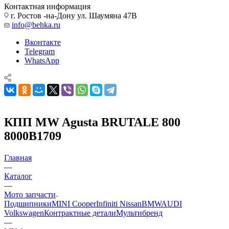
Контактная информация
г. Ростов -на-Дону ул. Шаумяна 47В
info@behka.ru
Вконтакте
Telegram
WhatsApp
КПП MW Agusta BRUTALE 800
8000B1709
Главная
—
Каталог
—
Мото запчасти
Подшипники
MINI Cooper
Infiniti Nissan
BMW
AUDI
Volkswagen
Контрактные детали
Мультибренд
—