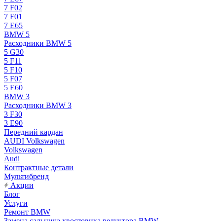
7 F02
7 F01
7 E65
BMW 5
Расходники BMW 5
5 G30
5 F11
5 F10
5 F07
5 E60
BMW 3
Расходники BMW 3
3 F30
3 E90
Передний кардан
AUDI Volkswagen
Volkswagen
Audi
Контрактные детали
Мультибренд
Акции
Блог
Услуги
Ремонт BMW
Замена сальника хвостовика редуктора BMW