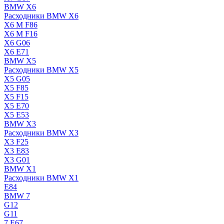
BMW X6
Расходники BMW X6
X6 M F86
X6 M F16
X6 G06
X6 E71
BMW X5
Расходники BMW X5
X5 G05
X5 F85
X5 F15
X5 E70
X5 E53
BMW X3
Расходники BMW X3
X3 F25
X3 E83
X3 G01
BMW X1
Расходники BMW X1
E84
BMW 7
G12
G11
7 Е67