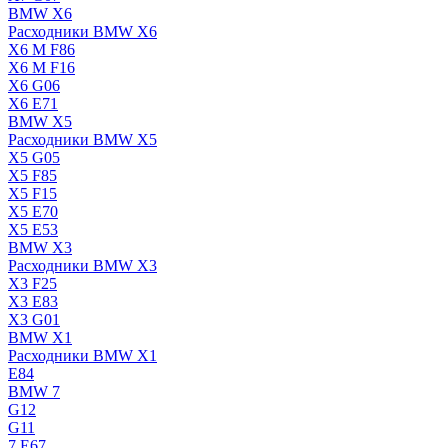
BMW X6
Расходники BMW X6
X6 M F86
X6 M F16
X6 G06
X6 E71
BMW X5
Расходники BMW X5
X5 G05
X5 F85
X5 F15
X5 E70
X5 E53
BMW X3
Расходники BMW X3
X3 F25
X3 E83
X3 G01
BMW X1
Расходники BMW X1
E84
BMW 7
G12
G11
7 Е67