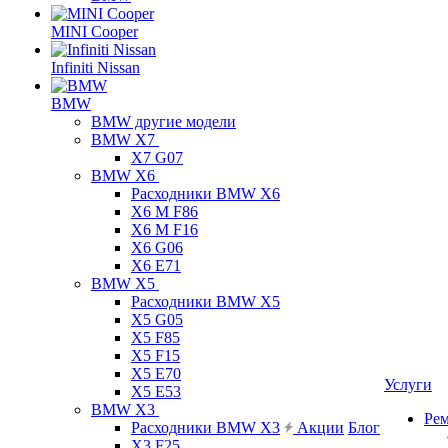
MINI Cooper
Infiniti Nissan
BMW
BMW другие модели
BMW X7
X7 G07
BMW X6
Расходники BMW X6
X6 M F86
X6 M F16
X6 G06
X6 E71
BMW X5
Расходники BMW X5
X5 G05
X5 F85
X5 F15
X5 E70
Услуги
X5 E53
BMW X3
Ре
Расходники BMW X3
Акции
Блог
X3 F25