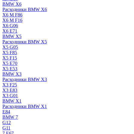
BMW X6
Расходники BMW X6
X6 M F86
X6 M F16
X6 G06
X6 E71
BMW X5
Расходники BMW X5
X5 G05
X5 F85
X5 F15
X5 E70
X5 E53
BMW X3
Расходники BMW X3
X3 F25
X3 E83
X3 G01
BMW X1
Расходники BMW X1
E84
BMW 7
G12
G11
7 Е67