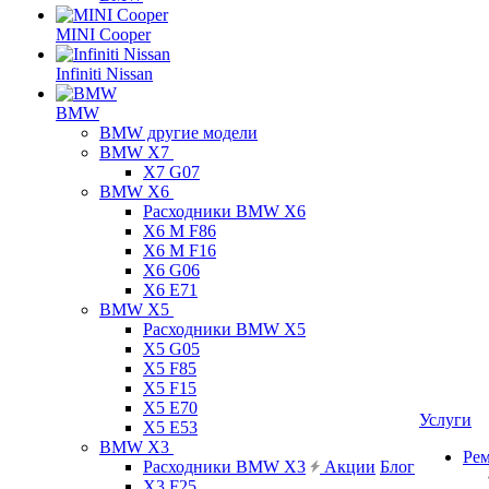
MINI Cooper
Infiniti Nissan
BMW
BMW другие модели
BMW X7
X7 G07
BMW X6
Расходники BMW X6
X6 M F86
X6 M F16
X6 G06
X6 E71
BMW X5
Расходники BMW X5
X5 G05
X5 F85
X5 F15
X5 E70
Услуги
X5 E53
BMW X3
Ре
Расходники BMW X3
Акции
Блог
X3 F25