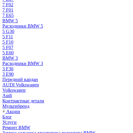
7 F02
7 F01
7 E65
BMW 5
Расходники BMW 5
5 G30
5 F11
5 F10
5 F07
5 E60
BMW 3
Расходники BMW 3
3 F30
3 E90
Передний кардан
AUDI Volkswagen
Volkswagen
Audi
Контрактные детали
Мультибренд
Акции
Блог
Услуги
Ремонт BMW
Замена сальника хвостовика редуктора BMW