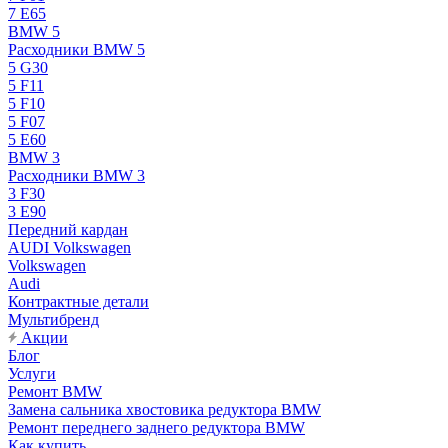
7 E65
BMW 5
Расходники BMW 5
5 G30
5 F11
5 F10
5 F07
5 E60
BMW 3
Расходники BMW 3
3 F30
3 E90
Передний кардан
AUDI Volkswagen
Volkswagen
Audi
Контрактные детали
Мультибренд
Акции
Блог
Услуги
Ремонт BMW
Замена сальника хвостовика редуктора BMW
Ремонт переднего заднего редуктора BMW
Как купить