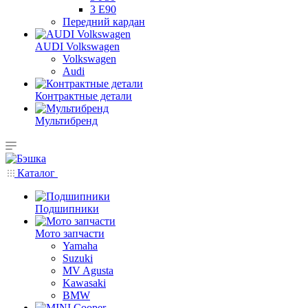
3 E90
Передний кардан
AUDI Volkswagen
Volkswagen
Audi
Контрактные детали
Мультибренд
Каталог
Подшипники
Мото запчасти
Yamaha
Suzuki
MV Agusta
Kawasaki
BMW