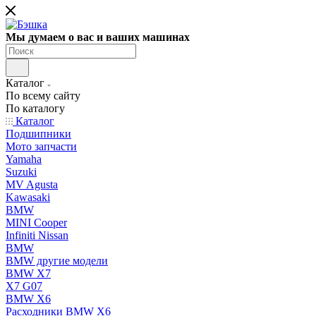
Мы думаем о вас и ваших машинах
Каталог
По всему сайту
По каталогу
Каталог
Подшипники
Мото запчасти
Yamaha
Suzuki
MV Agusta
Kawasaki
BMW
MINI Cooper
Infiniti Nissan
BMW
BMW другие модели
BMW X7
X7 G07
BMW X6
Расходники BMW X6