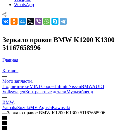
WhatsApp
Зеркало правое BMW K1200 K1300
51167658996
Главная
—
Каталог
—
Мото запчасти
Подшипники
MINI Cooper
Infiniti Nissan
BMW
AUDI
Volkswagen
Контрактные детали
Мультибренд
—
BMW
Yamaha
Suzuki
MV Agusta
Kawasaki
—
Зеркало правое BMW K1200 K1300 51167658996