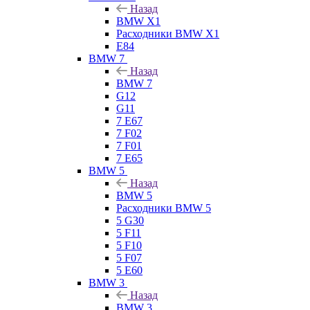
Назад
BMW X1
Расходники BMW X1
E84
BMW 7
Назад
BMW 7
G12
G11
7 Е67
7 F02
7 F01
7 E65
BMW 5
Назад
BMW 5
Расходники BMW 5
5 G30
5 F11
5 F10
5 F07
5 E60
BMW 3
Назад
BMW 3