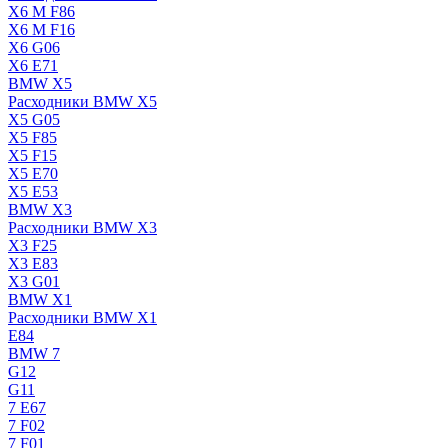
X6 M F86
X6 M F16
X6 G06
X6 E71
BMW X5
Расходники BMW X5
X5 G05
X5 F85
X5 F15
X5 E70
X5 E53
BMW X3
Расходники BMW X3
X3 F25
X3 E83
X3 G01
BMW X1
Расходники BMW X1
E84
BMW 7
G12
G11
7 Е67
7 F02
7 F01