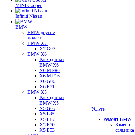
MINI Cooper
Infiniti Nissan
BMW
BMW другие
модели
BMW X7
X7 G07
BMW X6
Расходники
BMW X6
X6 M F86
X6 M F16
X6 G06
X6 E71
BMW X5
Расходники
BMW X5
X5 G05
Услуги
X5 F85
X5 F15
Ремонт BMW
X5 E70
Замена
X5 E53
сальника