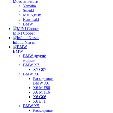
Мото запчасти
Yamaha
Suzuki
MV Agusta
Kawasaki
BMW
MINI Cooper
Infiniti Nissan
BMW
BMW другие
модели
BMW X7
X7 G07
BMW X6
Расходники
BMW X6
X6 M F86
X6 M F16
X6 G06
X6 E71
BMW X5
Расходники