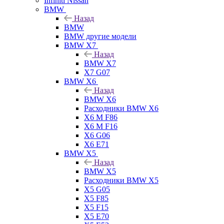
Infiniti Nissan
BMW
Назад
BMW
BMW другие модели
BMW X7
Назад
BMW X7
X7 G07
BMW X6
Назад
BMW X6
Расходники BMW X6
X6 M F86
X6 M F16
X6 G06
X6 E71
BMW X5
Назад
BMW X5
Расходники BMW X5
X5 G05
X5 F85
X5 F15
X5 E70