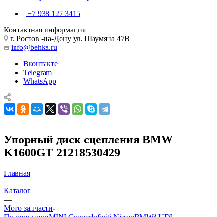
+7 938 127 3415
Контактная информация
г. Ростов -на-Дону ул. Шаумяна 47В
info@behka.ru
Вконтакте
Telegram
WhatsApp
Упорный диск сцепления BMW
K1600GT 21218530429
Главная
—
Каталог
—
Мото запчасти
Подшипники
MINI Cooper
Infiniti Nissan
BMW
AUDI