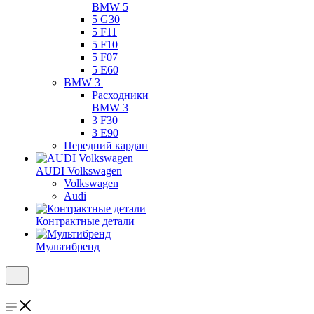
BMW 5
5 G30
5 F11
5 F10
5 F07
5 E60
BMW 3
Расходники
BMW 3
3 F30
3 E90
Передний кардан
AUDI Volkswagen
Volkswagen
Audi
Контрактные детали
Мультибренд