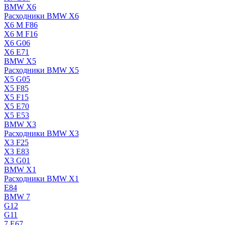
BMW X6
Расходники BMW X6
X6 M F86
X6 M F16
X6 G06
X6 E71
BMW X5
Расходники BMW X5
X5 G05
X5 F85
X5 F15
X5 E70
X5 E53
BMW X3
Расходники BMW X3
X3 F25
X3 E83
X3 G01
BMW X1
Расходники BMW X1
E84
BMW 7
G12
G11
7 Е67