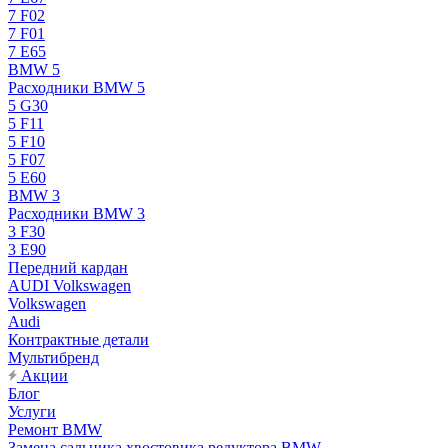
7 F02
7 F01
7 E65
BMW 5
Расходники BMW 5
5 G30
5 F11
5 F10
5 F07
5 E60
BMW 3
Расходники BMW 3
3 F30
3 E90
Передний кардан
AUDI Volkswagen
Volkswagen
Audi
Контрактные детали
Мультибренд
Акции
Блог
Услуги
Ремонт BMW
Замена сальника хвостовика редуктора BMW