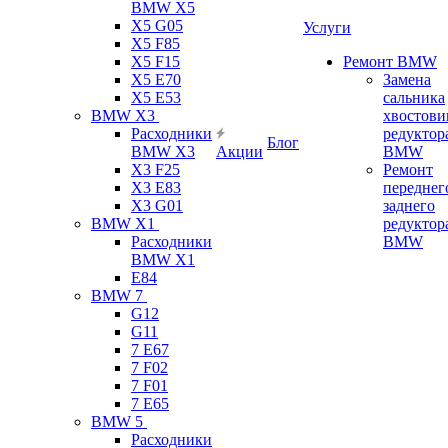
BMW X5
X5 G05
Услуги
X5 F85
X5 F15
Ремонт BMW
X5 E70
Замена
X5 E53
сальника
BMW X3
хвостови
Расходники
редуктор
Блог
BMW X3
Акции
BMW
X3 F25
Ремонт
X3 E83
переднег
X3 G01
заднего
BMW X1
редуктор
Расходники
BMW
BMW X1
E84
BMW 7
G12
G11
7 Е67
7 F02
7 F01
7 E65
BMW 5
Расходники