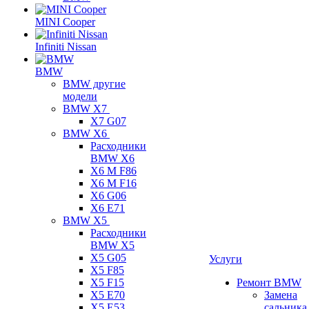
MINI Cooper
Infiniti Nissan
BMW
BMW другие
модели
BMW X7
X7 G07
BMW X6
Расходники
BMW X6
X6 M F86
X6 M F16
X6 G06
X6 E71
BMW X5
Расходники
BMW X5
X5 G05
Услуги
X5 F85
X5 F15
Ремонт BMW
X5 E70
Замена
X5 E53
сальника