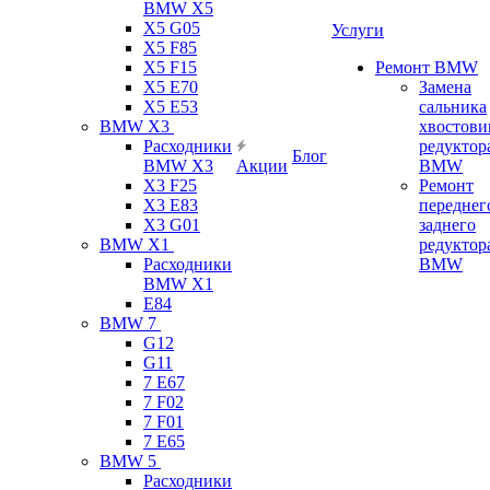
BMW X5
X5 G05
Услуги
X5 F85
X5 F15
Ремонт BMW
X5 E70
Замена
X5 E53
сальника
BMW X3
хвостови
Расходники
редуктор
Блог
BMW X3
Акции
BMW
X3 F25
Ремонт
X3 E83
переднег
X3 G01
заднего
BMW X1
редуктор
Расходники
BMW
BMW X1
E84
BMW 7
G12
G11
7 Е67
7 F02
7 F01
7 E65
BMW 5
Расходники