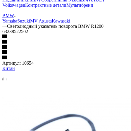
Volkswagen
Контрактные детали
Мультибренд
—
BMW
Yamaha
Suzuki
MV Agusta
Kawasaki
—
Светодиодный указатель поворота BMW R1200
63238522502
Артикул:
10654
Китай