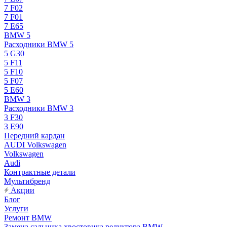
7 F02
7 F01
7 E65
BMW 5
Расходники BMW 5
5 G30
5 F11
5 F10
5 F07
5 E60
BMW 3
Расходники BMW 3
3 F30
3 E90
Передний кардан
AUDI Volkswagen
Volkswagen
Audi
Контрактные детали
Мультибренд
Акции
Блог
Услуги
Ремонт BMW
Замена сальника хвостовика редуктора BMW