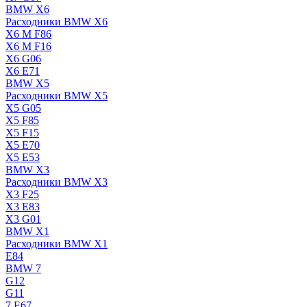
BMW X6
Расходники BMW X6
X6 M F86
X6 M F16
X6 G06
X6 E71
BMW X5
Расходники BMW X5
X5 G05
X5 F85
X5 F15
X5 E70
X5 E53
BMW X3
Расходники BMW X3
X3 F25
X3 E83
X3 G01
BMW X1
Расходники BMW X1
E84
BMW 7
G12
G11
7 Е67