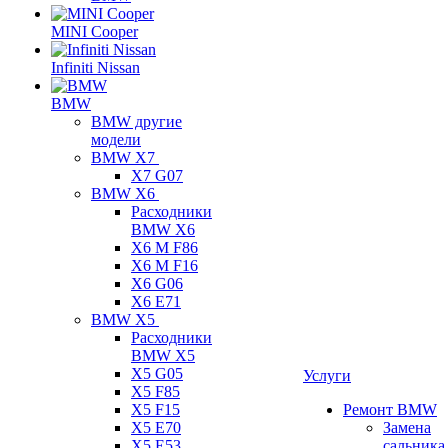
MINI Cooper
Infiniti Nissan
BMW
BMW другие
модели
BMW X7
X7 G07
BMW X6
Расходники
BMW X6
X6 M F86
X6 M F16
X6 G06
X6 E71
BMW X5
Расходники
BMW X5
X5 G05
Услуги
X5 F85
X5 F15
Ремонт BMW
X5 E70
Замена
X5 E53
сальника