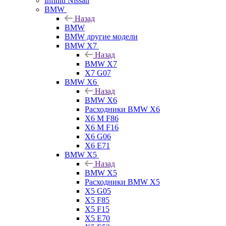
Infiniti Nissan
BMW
Назад
BMW
BMW другие модели
BMW X7
Назад
BMW X7
X7 G07
BMW X6
Назад
BMW X6
Расходники BMW X6
X6 M F86
X6 M F16
X6 G06
X6 E71
BMW X5
Назад
BMW X5
Расходники BMW X5
X5 G05
X5 F85
X5 F15
X5 E70