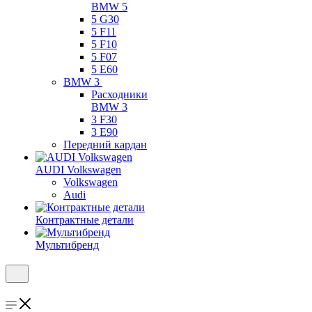
BMW 5
5 G30
5 F11
5 F10
5 F07
5 E60
BMW 3
Расходники
BMW 3
3 F30
3 E90
Передний кардан
AUDI Volkswagen
Volkswagen
Audi
Контрактные детали
Мультибренд