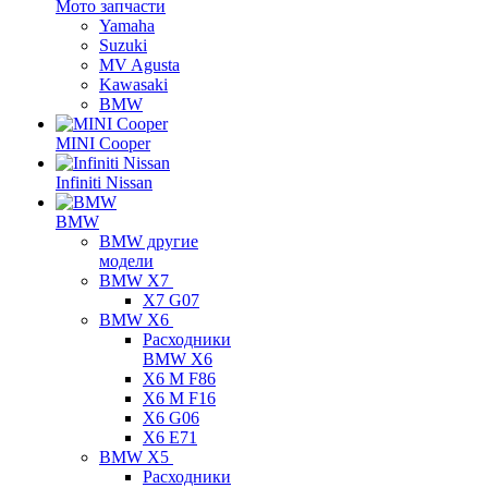
Мото запчасти
Yamaha
Suzuki
MV Agusta
Kawasaki
BMW
MINI Cooper
Infiniti Nissan
BMW
BMW другие
модели
BMW X7
X7 G07
BMW X6
Расходники
BMW X6
X6 M F86
X6 M F16
X6 G06
X6 E71
BMW X5
Расходники