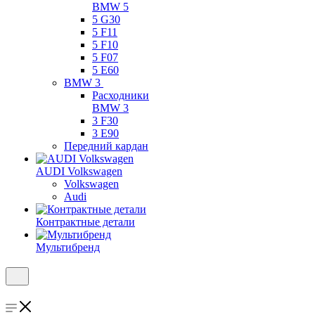
BMW 5
5 G30
5 F11
5 F10
5 F07
5 E60
BMW 3
Расходники
BMW 3
3 F30
3 E90
Передний кардан
AUDI Volkswagen
Volkswagen
Audi
Контрактные детали
Мультибренд