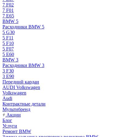
7 F02
7 F01
7 E65
BMW 5
Расходники BMW 5
5 G30
5 F11
5 F10
5 F07
5 E60
BMW 3
Расходники BMW 3
3 F30
3 E90
Передний кардан
AUDI Volkswagen
Volkswagen
Audi
Контрактные детали
Мультибренд
Акции
Блог
Услуги
Ремонт BMW
Замена сальника хвостовика редуктора BMW