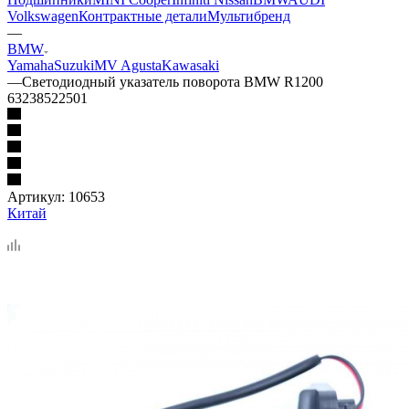
Volkswagen
Контрактные детали
Мультибренд
—
BMW
Yamaha
Suzuki
MV Agusta
Kawasaki
—
Светодиодный указатель поворота BMW R1200
63238522501
Артикул:
10653
Китай