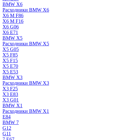
BMW X6
Расходники BMW X6
X6 M F86
X6 M F16
X6 G06
X6 E71
BMW X5
Расходники BMW X5
X5 G05
X5 F85
X5 F15
X5 E70
X5 E53
BMW X3
Расходники BMW X3
X3 F25
X3 E83
X3 G01
BMW X1
Расходники BMW X1
E84
BMW 7
G12
G11
7 Е67