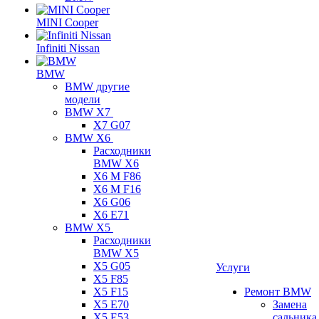
MINI Cooper
Infiniti Nissan
BMW
BMW другие
модели
BMW X7
X7 G07
BMW X6
Расходники
BMW X6
X6 M F86
X6 M F16
X6 G06
X6 E71
BMW X5
Расходники
BMW X5
X5 G05
Услуги
X5 F85
X5 F15
Ремонт BMW
X5 E70
Замена
X5 E53
сальника