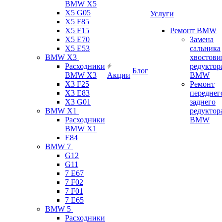
BMW X5
X5 G05
Услуги
X5 F85
X5 F15
Ремонт BMW
X5 E70
Замена
X5 E53
сальника
BMW X3
хвостови
Расходники
редуктор
Блог
BMW X3
Акции
BMW
X3 F25
Ремонт
X3 E83
переднег
X3 G01
заднего
BMW X1
редуктор
Расходники
BMW
BMW X1
E84
BMW 7
G12
G11
7 Е67
7 F02
7 F01
7 E65
BMW 5
Расходники