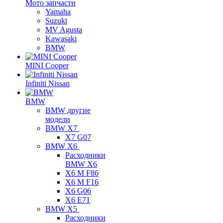
Мото запчасти
Yamaha
Suzuki
MV Agusta
Kawasaki
BMW
MINI Cooper
Infiniti Nissan
BMW
BMW другие
модели
BMW X7
X7 G07
BMW X6
Расходники
BMW X6
X6 M F86
X6 M F16
X6 G06
X6 E71
BMW X5
Расходники