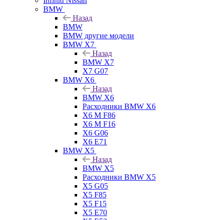
Infiniti Nissan
BMW
Назад
BMW
BMW другие модели
BMW X7
Назад
BMW X7
X7 G07
BMW X6
Назад
BMW X6
Расходники BMW X6
X6 M F86
X6 M F16
X6 G06
X6 E71
BMW X5
Назад
BMW X5
Расходники BMW X5
X5 G05
X5 F85
X5 F15
X5 E70