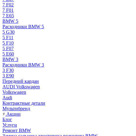
7 F02
7 F01
7 E65
BMW 5
Расходники BMW 5
5 G30
5 F11
5 F10
5 F07
5 E60
BMW 3
Расходники BMW 3
3 F30
3 E90
Передний кардан
AUDI Volkswagen
Volkswagen
Audi
Контрактные детали
Мультибренд
Акции
Блог
Услуги
Ремонт BMW
Замена сальника хвостовика редуктора BMW