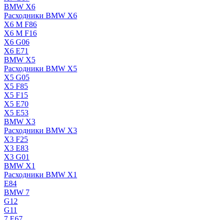
BMW X6
Расходники BMW X6
X6 M F86
X6 M F16
X6 G06
X6 E71
BMW X5
Расходники BMW X5
X5 G05
X5 F85
X5 F15
X5 E70
X5 E53
BMW X3
Расходники BMW X3
X3 F25
X3 E83
X3 G01
BMW X1
Расходники BMW X1
E84
BMW 7
G12
G11
7 Е67