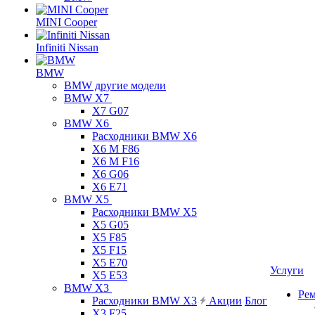
MINI Cooper
Infiniti Nissan
BMW
BMW другие модели
BMW X7
X7 G07
BMW X6
Расходники BMW X6
X6 M F86
X6 M F16
X6 G06
X6 E71
BMW X5
Расходники BMW X5
X5 G05
X5 F85
X5 F15
X5 E70
Услуги
X5 E53
BMW X3
Ре
Расходники BMW X3
Акции
Блог
X3 F25