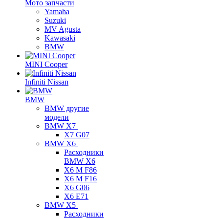
Мото запчасти
Yamaha
Suzuki
MV Agusta
Kawasaki
BMW
MINI Cooper
Infiniti Nissan
BMW
BMW другие
модели
BMW X7
X7 G07
BMW X6
Расходники
BMW X6
X6 M F86
X6 M F16
X6 G06
X6 E71
BMW X5
Расходники