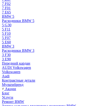
7 F02
7 F01
7 E65
BMW 5
Расходники BMW 5
5 G30
5 F11
5 F10
5 F07
5 E60
BMW 3
Расходники BMW 3
3 F30
3 E90
Передний кардан
AUDI Volkswagen
Volkswagen
Audi
Контрактные детали
Мультибренд
Акции
Блог
Услуги
Ремонт BMW
Замена сальника хвостовика редуктора BMW