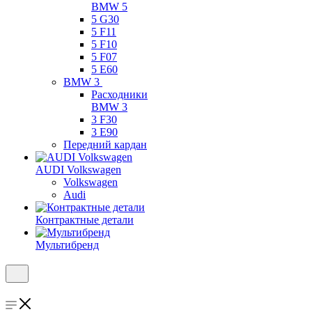
BMW 5
5 G30
5 F11
5 F10
5 F07
5 E60
BMW 3
Расходники
BMW 3
3 F30
3 E90
Передний кардан
AUDI Volkswagen
Volkswagen
Audi
Контрактные детали
Мультибренд