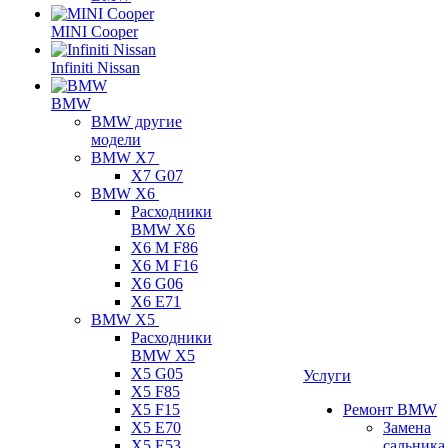
MINI Cooper
Infiniti Nissan
BMW
BMW другие
модели
BMW X7
X7 G07
BMW X6
Расходники
BMW X6
X6 M F86
X6 M F16
X6 G06
X6 E71
BMW X5
Расходники
BMW X5
X5 G05
Услуги
X5 F85
X5 F15
Ремонт BMW
X5 E70
Замена
X5 E53
сальника