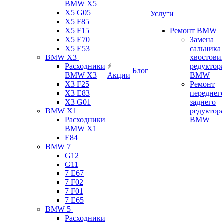
BMW X5
X5 G05
Услуги
X5 F85
X5 F15
Ремонт BMW
X5 E70
Замена
X5 E53
сальника
BMW X3
хвостови
Расходники
редуктор
Блог
BMW X3
Акции
BMW
X3 F25
Ремонт
X3 E83
переднег
X3 G01
заднего
BMW X1
редуктор
Расходники
BMW
BMW X1
E84
BMW 7
G12
G11
7 Е67
7 F02
7 F01
7 E65
BMW 5
Расходники