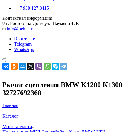
+7 938 127 3415
Контактная информация
г. Ростов -на-Дону ул. Шаумяна 47В
info@behka.ru
Вконтакте
Telegram
WhatsApp
Рычаг сцепления BMW K1200 K1300
32727692368
Главная
—
Каталог
—
Мото запчасти
Подшипники
MINI Cooper
Infiniti Nissan
BMW
AUDI