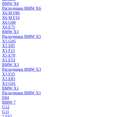
BMW X6
Расходники BMW X6
X6 M F86
X6 M F16
X6 G06
X6 E71
BMW X5
Расходники BMW X5
X5 G05
X5 F85
X5 F15
X5 E70
X5 E53
BMW X3
Расходники BMW X3
X3 F25
X3 E83
X3 G01
BMW X1
Расходники BMW X1
E84
BMW 7
G12
G11
7 Е67