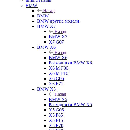
Infiniti Nissan
BMW
Назад
BMW
BMW другие модели
BMW X7
Назад
BMW X7
X7 G07
BMW X6
Назад
BMW X6
Расходники BMW X6
X6 M F86
X6 M F16
X6 G06
X6 E71
BMW X5
Назад
BMW X5
Расходники BMW X5
X5 G05
X5 F85
X5 F15
X5 E70