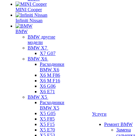
MINI Cooper
Infiniti Nissan
BMW
BMW другие
модели
BMW X7
X7 G07
BMW X6
Расходники
BMW X6
X6 M F86
X6 M F16
X6 G06
X6 E71
BMW X5
Расходники
BMW X5
X5 G05
Услуги
X5 F85
X5 F15
Ремонт BMW
X5 E70
Замена
X5 E53
сальника