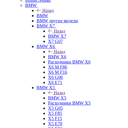
Infiniti Nissan
BMW
Назад
BMW
BMW другие модели
BMW X7
Назад
BMW X7
X7 G07
BMW X6
Назад
BMW X6
Расходники BMW X6
X6 M F86
X6 M F16
X6 G06
X6 E71
BMW X5
Назад
BMW X5
Расходники BMW X5
X5 G05
X5 F85
X5 F15
X5 E70