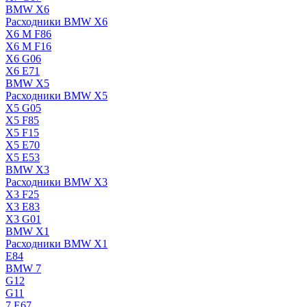
BMW X6
Расходники BMW X6
X6 M F86
X6 M F16
X6 G06
X6 E71
BMW X5
Расходники BMW X5
X5 G05
X5 F85
X5 F15
X5 E70
X5 E53
BMW X3
Расходники BMW X3
X3 F25
X3 E83
X3 G01
BMW X1
Расходники BMW X1
E84
BMW 7
G12
G11
7 Е67