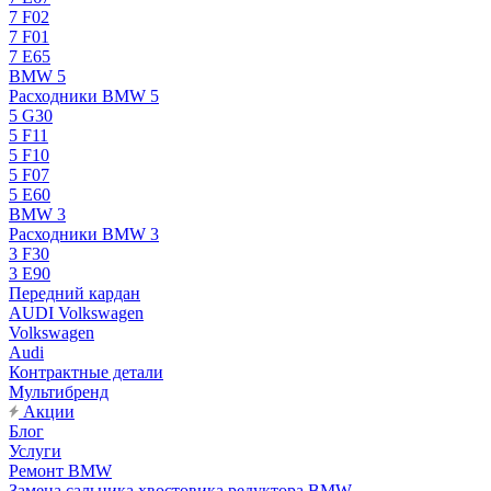
7 F02
7 F01
7 E65
BMW 5
Расходники BMW 5
5 G30
5 F11
5 F10
5 F07
5 E60
BMW 3
Расходники BMW 3
3 F30
3 E90
Передний кардан
AUDI Volkswagen
Volkswagen
Audi
Контрактные детали
Мультибренд
Акции
Блог
Услуги
Ремонт BMW
Замена сальника хвостовика редуктора BMW