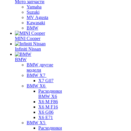
Мото запчасти
Yamaha
Suzuki
MV Agusta
Kawasaki
BMW
MINI Cooper
Infiniti Nissan
BMW
BMW другие
модели
BMW X7
X7 G07
BMW X6
Расходники
BMW X6
X6 M F86
X6 M F16
X6 G06
X6 E71
BMW X5
Расходники