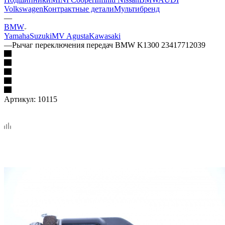
Volkswagen
Контрактные детали
Мультибренд
—
BMW
Yamaha
Suzuki
MV Agusta
Kawasaki
—
Рычаг переключения передач BMW K1300 23417712039
Артикул:
10115