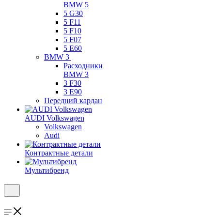
BMW 5
5 G30
5 F11
5 F10
5 F07
5 E60
BMW 3
Расходники
BMW 3
3 F30
3 E90
Передний кардан
AUDI Volkswagen
Volkswagen
Audi
Контрактные детали
Мультибренд