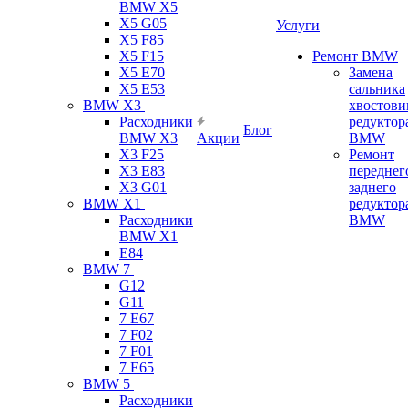
BMW X5
X5 G05
Услуги
X5 F85
X5 F15
Ремонт BMW
X5 E70
Замена
X5 E53
сальника
BMW X3
хвостови
Расходники
редуктор
Блог
BMW X3
Акции
BMW
X3 F25
Ремонт
X3 E83
переднег
X3 G01
заднего
BMW X1
редуктор
Расходники
BMW
BMW X1
E84
BMW 7
G12
G11
7 Е67
7 F02
7 F01
7 E65
BMW 5
Расходники