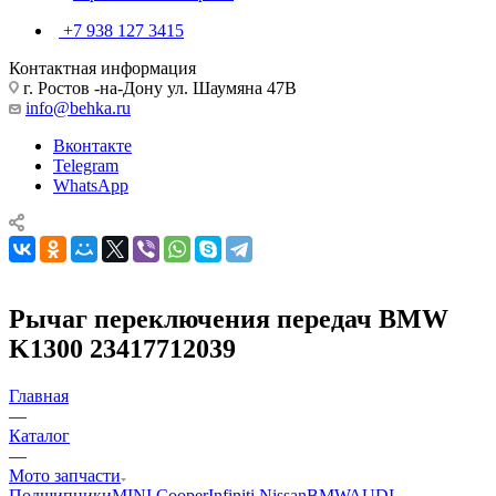
+7 938 127 3415
Контактная информация
г. Ростов -на-Дону ул. Шаумяна 47В
info@behka.ru
Вконтакте
Telegram
WhatsApp
Рычаг переключения передач BMW
K1300 23417712039
Главная
—
Каталог
—
Мото запчасти
Подшипники
MINI Cooper
Infiniti Nissan
BMW
AUDI