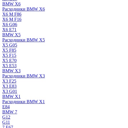
BMW X6
Расходники BMW X6
X6 M F86
X6 M F16
X6 G06
X6 E71
BMW X5
Расходники BMW X5
X5 G05
X5 F85
X5 F15
X5 E70
X5 E53
BMW X3
Расходники BMW X3
X3 F25
X3 E83
X3 G01
BMW X1
Расходники BMW X1
E84
BMW 7
G12
G11
7 Е67