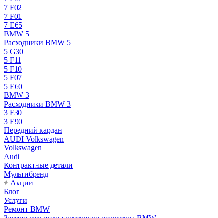
7 F02
7 F01
7 E65
BMW 5
Расходники BMW 5
5 G30
5 F11
5 F10
5 F07
5 E60
BMW 3
Расходники BMW 3
3 F30
3 E90
Передний кардан
AUDI Volkswagen
Volkswagen
Audi
Контрактные детали
Мультибренд
Акции
Блог
Услуги
Ремонт BMW
Замена сальника хвостовика редуктора BMW