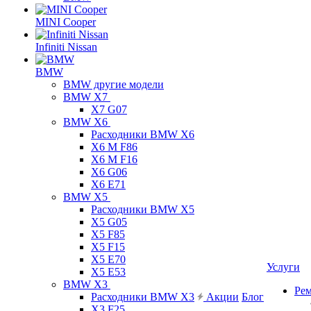
MINI Cooper
Infiniti Nissan
BMW
BMW другие модели
BMW X7
X7 G07
BMW X6
Расходники BMW X6
X6 M F86
X6 M F16
X6 G06
X6 E71
BMW X5
Расходники BMW X5
X5 G05
X5 F85
X5 F15
X5 E70
Услуги
X5 E53
BMW X3
Ре
Расходники BMW X3
Акции
Блог
X3 F25