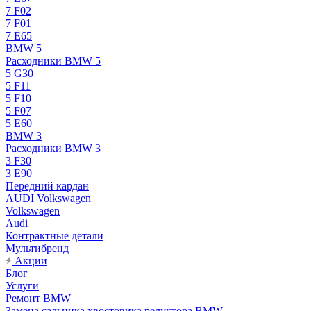
7 F02
7 F01
7 E65
BMW 5
Расходники BMW 5
5 G30
5 F11
5 F10
5 F07
5 E60
BMW 3
Расходники BMW 3
3 F30
3 E90
Передний кардан
AUDI Volkswagen
Volkswagen
Audi
Контрактные детали
Мультибренд
Акции
Блог
Услуги
Ремонт BMW
Замена сальника хвостовика редуктора BMW