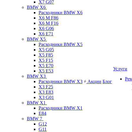
X7 G07
BMW X6
Расходники BMW X6
X6 M F86
X6 M F16
X6 G06
X6 E71
BMW X5
Расходники BMW X5
X5 G05
X5 F85
X5 F15
X5 E70
Услуги
X5 E53
BMW X3
Ре
Расходники BMW X3
Акции
Блог
X3 F25
X3 E83
X3 G01
BMW X1
Расходники BMW X1
E84
BMW 7
G12
G11