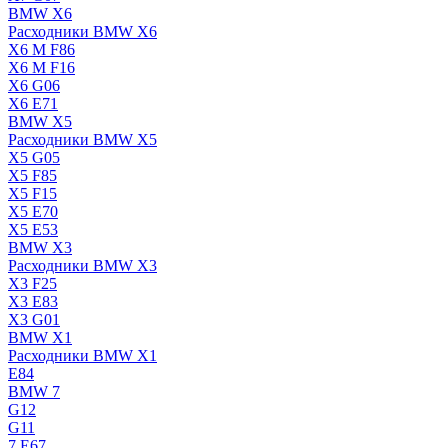
BMW X6
Расходники BMW X6
X6 M F86
X6 M F16
X6 G06
X6 E71
BMW X5
Расходники BMW X5
X5 G05
X5 F85
X5 F15
X5 E70
X5 E53
BMW X3
Расходники BMW X3
X3 F25
X3 E83
X3 G01
BMW X1
Расходники BMW X1
E84
BMW 7
G12
G11
7 Е67