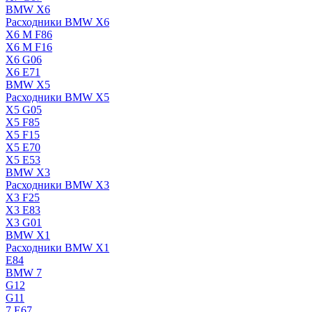
BMW X6
Расходники BMW X6
X6 M F86
X6 M F16
X6 G06
X6 E71
BMW X5
Расходники BMW X5
X5 G05
X5 F85
X5 F15
X5 E70
X5 E53
BMW X3
Расходники BMW X3
X3 F25
X3 E83
X3 G01
BMW X1
Расходники BMW X1
E84
BMW 7
G12
G11
7 Е67