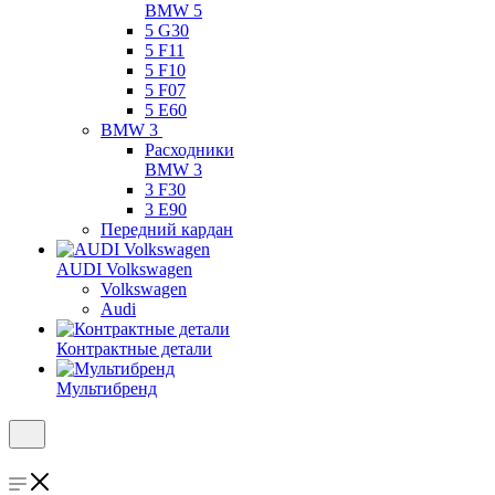
BMW 5
5 G30
5 F11
5 F10
5 F07
5 E60
BMW 3
Расходники
BMW 3
3 F30
3 E90
Передний кардан
AUDI Volkswagen
Volkswagen
Audi
Контрактные детали
Мультибренд