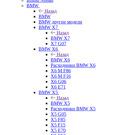
Infiniti Nissan
BMW
Назад
BMW
BMW другие модели
BMW X7
Назад
BMW X7
X7 G07
BMW X6
Назад
BMW X6
Расходники BMW X6
X6 M F86
X6 M F16
X6 G06
X6 E71
BMW X5
Назад
BMW X5
Расходники BMW X5
X5 G05
X5 F85
X5 F15
X5 E70