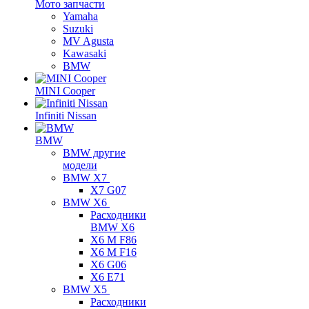
Мото запчасти
Yamaha
Suzuki
MV Agusta
Kawasaki
BMW
MINI Cooper
Infiniti Nissan
BMW
BMW другие
модели
BMW X7
X7 G07
BMW X6
Расходники
BMW X6
X6 M F86
X6 M F16
X6 G06
X6 E71
BMW X5
Расходники