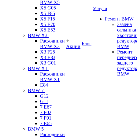
BMW X5
X5 G05
Услуги
X5 F85
X5 F15
Ремонт BMW
X5 E70
Замена
X5 E53
сальника
BMW X3
хвостови
Расходники
редуктор
Блог
BMW X3
Акции
BMW
X3 F25
Ремонт
X3 E83
переднег
X3 G01
заднего
BMW X1
редуктор
Расходники
BMW
BMW X1
E84
BMW 7
G12
G11
7 Е67
7 F02
7 F01
7 E65
BMW 5
Расходники