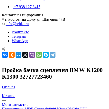
+7 938 127 3415
Контактная информация
г. Ростов -на-Дону ул. Шаумяна 47В
info@behka.ru
Вконтакте
Telegram
WhatsApp
Пробка бачка сцепления BMW K1200
K1300 32727723460
Главная
—
Каталог
—
Мото запчасти
Подшипники
MINI Cooper
Infiniti Nissan
BMW
AUDI