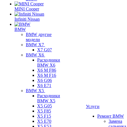
MINI Cooper
Infiniti Nissan
BMW
BMW другие
модели
BMW X7
X7 G07
BMW X6
Расходники
BMW X6
X6 M F86
X6 M F16
X6 G06
X6 E71
BMW X5
Расходники
BMW X5
X5 G05
Услуги
X5 F85
X5 F15
Ремонт BMW
X5 E70
Замена
X5 E53
сальника