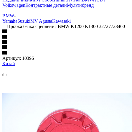
Volkswagen
Контрактные детали
Мультибренд
—
BMW
Yamaha
Suzuki
MV Agusta
Kawasaki
—
Пробка бачка сцепления BMW K1200 K1300 32727723460
Артикул:
10396
Китай