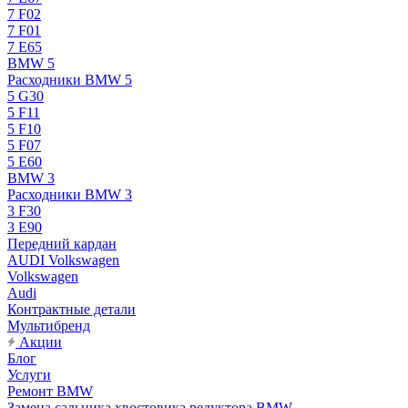
7 F02
7 F01
7 E65
BMW 5
Расходники BMW 5
5 G30
5 F11
5 F10
5 F07
5 E60
BMW 3
Расходники BMW 3
3 F30
3 E90
Передний кардан
AUDI Volkswagen
Volkswagen
Audi
Контрактные детали
Мультибренд
Акции
Блог
Услуги
Ремонт BMW
Замена сальника хвостовика редуктора BMW