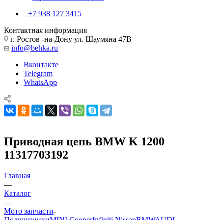
+7 938 127 3415
Контактная информация
г. Ростов -на-Дону ул. Шаумяна 47В
info@behka.ru
Вконтакте
Telegram
WhatsApp
Приводная цепь BMW K 1200
11317703192
Главная
—
Каталог
—
Мото запчасти
Подшипники
MINI Cooper
Infiniti Nissan
BMW
AUDI