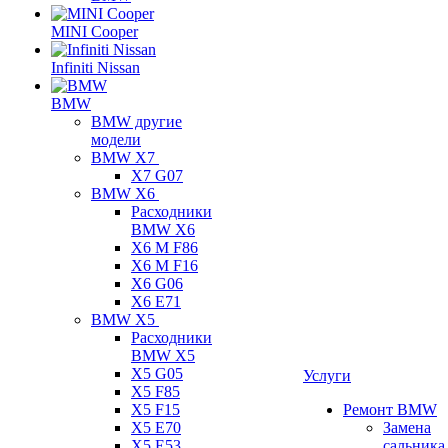
MINI Cooper
Infiniti Nissan
BMW
BMW другие
модели
BMW X7
X7 G07
BMW X6
Расходники
BMW X6
X6 M F86
X6 M F16
X6 G06
X6 E71
BMW X5
Расходники
BMW X5
X5 G05
Услуги
X5 F85
X5 F15
Ремонт BMW
X5 E70
Замена
X5 E53
сальника