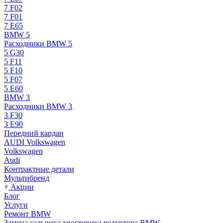
7 F02
7 F01
7 E65
BMW 5
Расходники BMW 5
5 G30
5 F11
5 F10
5 F07
5 E60
BMW 3
Расходники BMW 3
3 F30
3 E90
Передний кардан
AUDI Volkswagen
Volkswagen
Audi
Контрактные детали
Мультибренд
Акции
Блог
Услуги
Ремонт BMW
Замена сальника хвостовика редуктора BMW