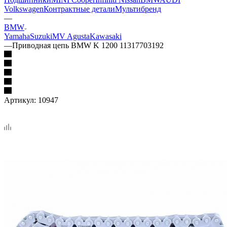
Volkswagen
Контрактные детали
Мультибренд
—
BMW
Yamaha
Suzuki
MV Agusta
Kawasaki
—
Приводная цепь BMW K 1200 11317703192
Артикул:
10947