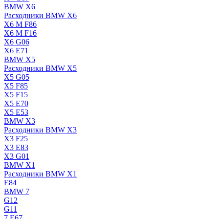
BMW X6
Расходники BMW X6
X6 M F86
X6 M F16
X6 G06
X6 E71
BMW X5
Расходники BMW X5
X5 G05
X5 F85
X5 F15
X5 E70
X5 E53
BMW X3
Расходники BMW X3
X3 F25
X3 E83
X3 G01
BMW X1
Расходники BMW X1
E84
BMW 7
G12
G11
7 Е67