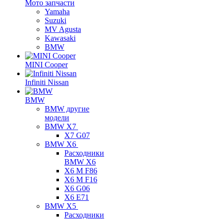
Мото запчасти
Yamaha
Suzuki
MV Agusta
Kawasaki
BMW
MINI Cooper
Infiniti Nissan
BMW
BMW другие
модели
BMW X7
X7 G07
BMW X6
Расходники
BMW X6
X6 M F86
X6 M F16
X6 G06
X6 E71
BMW X5
Расходники