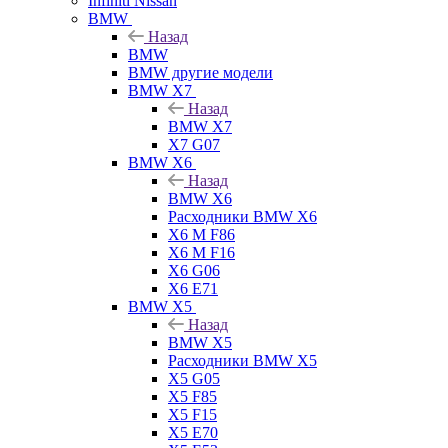
Infiniti Nissan
BMW
Назад
BMW
BMW другие модели
BMW X7
Назад
BMW X7
X7 G07
BMW X6
Назад
BMW X6
Расходники BMW X6
X6 M F86
X6 M F16
X6 G06
X6 E71
BMW X5
Назад
BMW X5
Расходники BMW X5
X5 G05
X5 F85
X5 F15
X5 E70