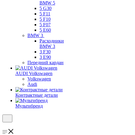
BMW 5
5 G30
5 F11
5 F10
5 F07
5 E60
BMW 3
Расходники
BMW 3
3 F30
3 E90
Передний кардан
AUDI Volkswagen
Volkswagen
Audi
Контрактные детали
Мультибренд