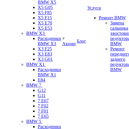
BMW X5
X5 G05
Услуги
X5 F85
X5 F15
Ремонт BMW
X5 E70
Замена
X5 E53
сальника
BMW X3
хвостови
Расходники
редуктор
Блог
BMW X3
Акции
BMW
X3 F25
Ремонт
X3 E83
переднег
X3 G01
заднего
BMW X1
редуктор
Расходники
BMW
BMW X1
E84
BMW 7
G12
G11
7 Е67
7 F02
7 F01
7 E65
BMW 5
Расходники