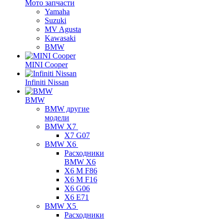
Мото запчасти
Yamaha
Suzuki
MV Agusta
Kawasaki
BMW
MINI Cooper
Infiniti Nissan
BMW
BMW другие
модели
BMW X7
X7 G07
BMW X6
Расходники
BMW X6
X6 M F86
X6 M F16
X6 G06
X6 E71
BMW X5
Расходники