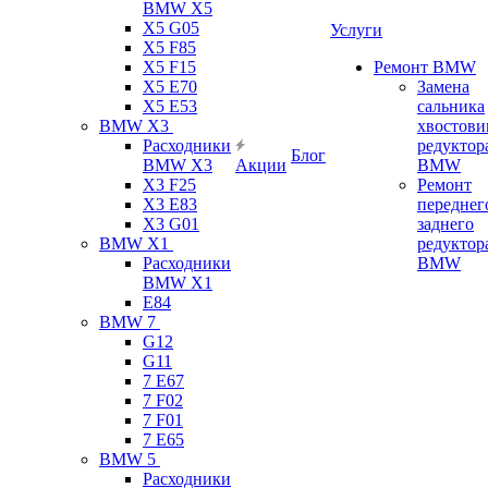
BMW X5
X5 G05
Услуги
X5 F85
X5 F15
Ремонт BMW
X5 E70
Замена
X5 E53
сальника
BMW X3
хвостови
Расходники
редуктор
Блог
BMW X3
Акции
BMW
X3 F25
Ремонт
X3 E83
переднег
X3 G01
заднего
BMW X1
редуктор
Расходники
BMW
BMW X1
E84
BMW 7
G12
G11
7 Е67
7 F02
7 F01
7 E65
BMW 5
Расходники