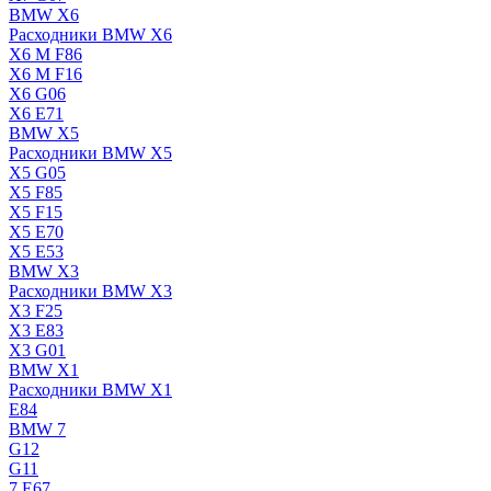
BMW X6
Расходники BMW X6
X6 M F86
X6 M F16
X6 G06
X6 E71
BMW X5
Расходники BMW X5
X5 G05
X5 F85
X5 F15
X5 E70
X5 E53
BMW X3
Расходники BMW X3
X3 F25
X3 E83
X3 G01
BMW X1
Расходники BMW X1
E84
BMW 7
G12
G11
7 Е67