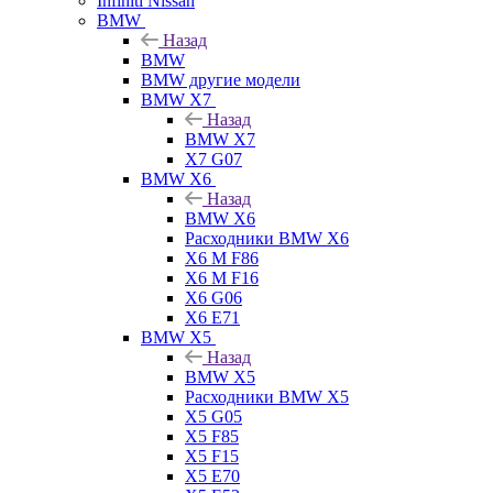
Infiniti Nissan
BMW
Назад
BMW
BMW другие модели
BMW X7
Назад
BMW X7
X7 G07
BMW X6
Назад
BMW X6
Расходники BMW X6
X6 M F86
X6 M F16
X6 G06
X6 E71
BMW X5
Назад
BMW X5
Расходники BMW X5
X5 G05
X5 F85
X5 F15
X5 E70