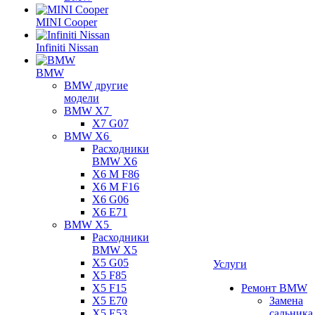
MINI Cooper
Infiniti Nissan
BMW
BMW другие
модели
BMW X7
X7 G07
BMW X6
Расходники
BMW X6
X6 M F86
X6 M F16
X6 G06
X6 E71
BMW X5
Расходники
BMW X5
X5 G05
Услуги
X5 F85
X5 F15
Ремонт BMW
X5 E70
Замена
X5 E53
сальника