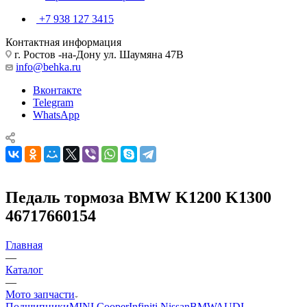
+7 938 127 3415
Контактная информация
г. Ростов -на-Дону ул. Шаумяна 47В
info@behka.ru
Вконтакте
Telegram
WhatsApp
Педаль тормоза BMW K1200 K1300
46717660154
Главная
—
Каталог
—
Мото запчасти
Подшипники
MINI Cooper
Infiniti Nissan
BMW
AUDI