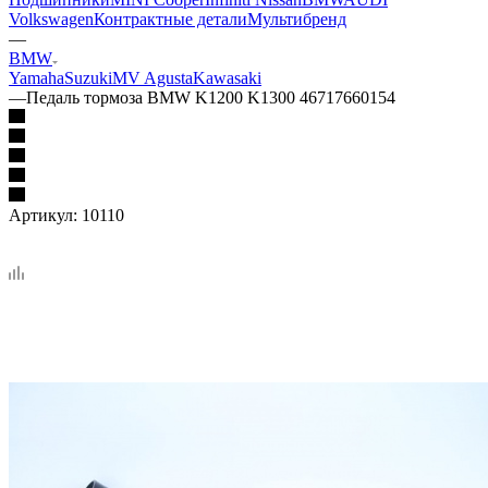
Volkswagen
Контрактные детали
Мультибренд
—
BMW
Yamaha
Suzuki
MV Agusta
Kawasaki
—
Педаль тормоза BMW K1200 K1300 46717660154
Артикул:
10110