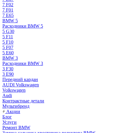
7 F02
7 F01
7 E65
BMW 5
Расходники BMW 5
5 G30
5 F11
5 F10
5 F07
5 E60
BMW 3
Расходники BMW 3
3 F30
3 E90
Передний кардан
AUDI Volkswagen
Volkswagen
Audi
Контрактные детали
Мультибренд
Акции
Блог
Услуги
Ремонт BMW
Замена сальника хвостовика редуктора BMW