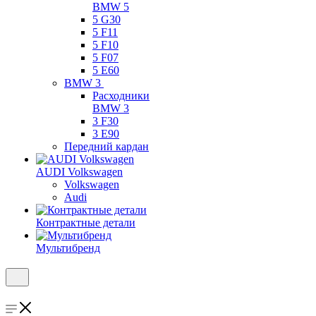
BMW 5
5 G30
5 F11
5 F10
5 F07
5 E60
BMW 3
Расходники
BMW 3
3 F30
3 E90
Передний кардан
AUDI Volkswagen
Volkswagen
Audi
Контрактные детали
Мультибренд