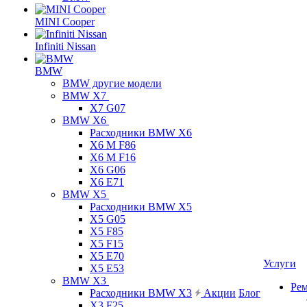
MINI Cooper
Infiniti Nissan
BMW
BMW другие модели
BMW X7
X7 G07
BMW X6
Расходники BMW X6
X6 M F86
X6 M F16
X6 G06
X6 E71
BMW X5
Расходники BMW X5
X5 G05
X5 F85
X5 F15
X5 E70
Услуги
X5 E53
BMW X3
Ре
Расходники BMW X3
Акции
Блог
X3 F25