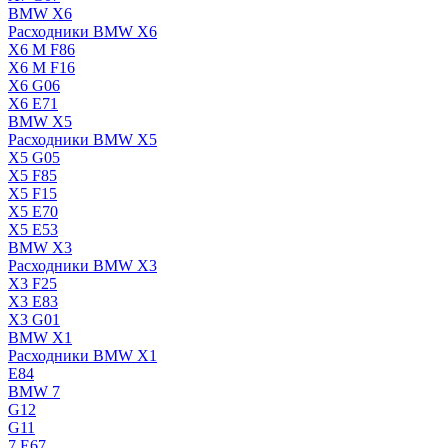
BMW X6
Расходники BMW X6
X6 M F86
X6 M F16
X6 G06
X6 E71
BMW X5
Расходники BMW X5
X5 G05
X5 F85
X5 F15
X5 E70
X5 E53
BMW X3
Расходники BMW X3
X3 F25
X3 E83
X3 G01
BMW X1
Расходники BMW X1
E84
BMW 7
G12
G11
7 Е67