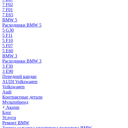
7 F02
7 F01
7 E65
BMW 5
Расходники BMW 5
5 G30
5 F11
5 F10
5 F07
5 E60
BMW 3
Расходники BMW 3
3 F30
3 E90
Передний кардан
AUDI Volkswagen
Volkswagen
Audi
Контрактные детали
Мультибренд
Акции
Блог
Услуги
Ремонт BMW
Замена сальника хвостовика редуктора BMW