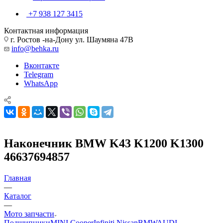
+7 938 127 3415
Контактная информация
г. Ростов -на-Дону ул. Шаумяна 47В
info@behka.ru
Вконтакте
Telegram
WhatsApp
Наконечник BMW K43 K1200 K1300
46637694857
Главная
—
Каталог
—
Мото запчасти
Подшипники
MINI Cooper
Infiniti Nissan
BMW
AUDI