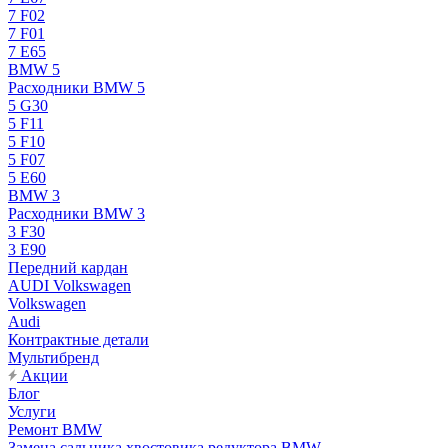
7 F02
7 F01
7 E65
BMW 5
Расходники BMW 5
5 G30
5 F11
5 F10
5 F07
5 E60
BMW 3
Расходники BMW 3
3 F30
3 E90
Передний кардан
AUDI Volkswagen
Volkswagen
Audi
Контрактные детали
Мультибренд
Акции
Блог
Услуги
Ремонт BMW
Замена сальника хвостовика редуктора BMW