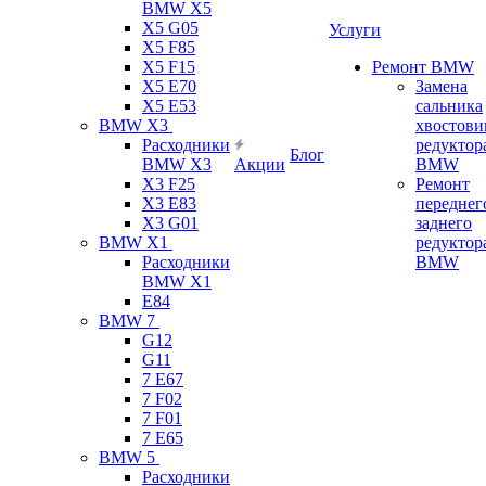
BMW X5
X5 G05
Услуги
X5 F85
X5 F15
Ремонт BMW
X5 E70
Замена
X5 E53
сальника
BMW X3
хвостови
Расходники
редуктор
Блог
BMW X3
Акции
BMW
X3 F25
Ремонт
X3 E83
переднег
X3 G01
заднего
BMW X1
редуктор
Расходники
BMW
BMW X1
E84
BMW 7
G12
G11
7 Е67
7 F02
7 F01
7 E65
BMW 5
Расходники