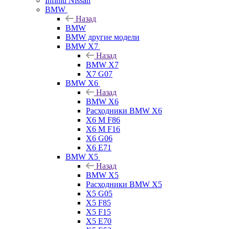
Infiniti Nissan
BMW
Назад
BMW
BMW другие модели
BMW X7
Назад
BMW X7
X7 G07
BMW X6
Назад
BMW X6
Расходники BMW X6
X6 M F86
X6 M F16
X6 G06
X6 E71
BMW X5
Назад
BMW X5
Расходники BMW X5
X5 G05
X5 F85
X5 F15
X5 E70