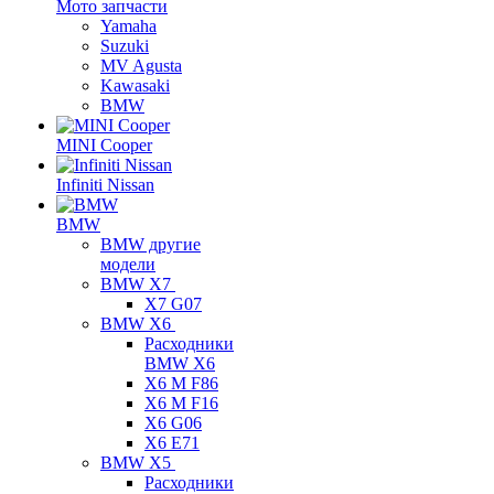
Мото запчасти
Yamaha
Suzuki
MV Agusta
Kawasaki
BMW
MINI Cooper
Infiniti Nissan
BMW
BMW другие
модели
BMW X7
X7 G07
BMW X6
Расходники
BMW X6
X6 M F86
X6 M F16
X6 G06
X6 E71
BMW X5
Расходники