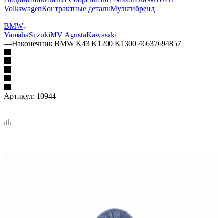
Volkswagen
Контрактные детали
Мультибренд
—
BMW
Yamaha
Suzuki
MV Agusta
Kawasaki
—
Наконечник BMW K43 K1200 K1300 46637694857
Артикул:
10944