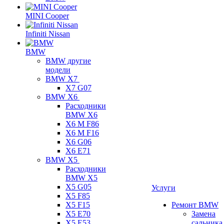
MINI Cooper
Infiniti Nissan
BMW
BMW другие
модели
BMW X7
X7 G07
BMW X6
Расходники
BMW X6
X6 M F86
X6 M F16
X6 G06
X6 E71
BMW X5
Расходники
BMW X5
X5 G05
Услуги
X5 F85
X5 F15
Ремонт BMW
X5 E70
Замена
X5 E53
сальника